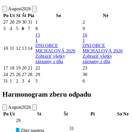
August
2026
Po
Ut
St
Št
Pia
So
Ne
27
28
29
30
31
1
2
3
4
5
6
7
8
9
15
16
1
1
DNI OBCE
DNI OBCE
10
11
12
13
14
MICHALOVÁ 2026
MICHALOVÁ 2026
Zobraziť všetky
Zobraziť všetky
záznamy z dňa
záznamy z dňa
17
18
19
20
21
22
23
24
25
26
27
28
29
30
31
1
2
3
4
5
6
Harmonogram zberu odpadu
August
2026
Po
Ut
St
Št
Pi
So
Ne
29
31
Zber papiera