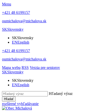
Menu
+421 48 6199157
oumichalova@michalova.sk
SK
Slovensky
SK
Slovensky
EN
English
+421 48 6199157
oumichalova@michalova.sk
Mapa webu
RSS
Verzia pre seniorov
SK
Slovensky
SK
Slovensky
EN
English
Hľadaný výraz
Hľadať
rozšírené vyhľadávanie