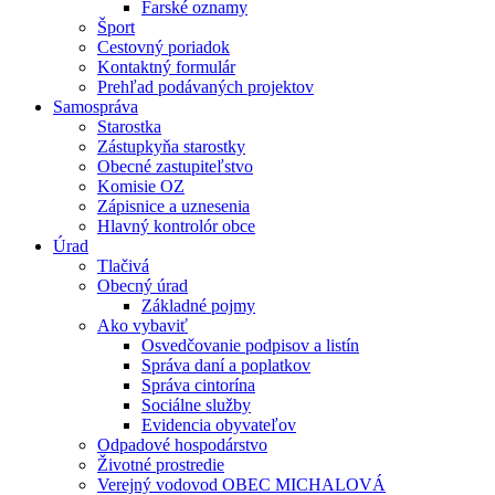
Farské oznamy
Šport
Cestovný poriadok
Kontaktný formulár
Prehľad podávaných projektov
Samospráva
Starostka
Zástupkyňa starostky
Obecné zastupiteľstvo
Komisie OZ
Zápisnice a uznesenia
Hlavný kontrolór obce
Úrad
Tlačivá
Obecný úrad
Základné pojmy
Ako vybaviť
Osvedčovanie podpisov a listín
Správa daní a poplatkov
Správa cintorína
Sociálne služby
Evidencia obyvateľov
Odpadové hospodárstvo
Životné prostredie
Verejný vodovod OBEC MICHALOVÁ