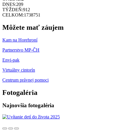
DNES:
209
TÝŽDEŇ:
912
CELKOM:
1738751
Môžete mať záujem
Kam na Horehroní
Partnerstvo MP-ČH
Envi-pak
Virtuálny cintorín
Centrum právnej pomoci
Fotogaléria
Najnovšia fotogaléria