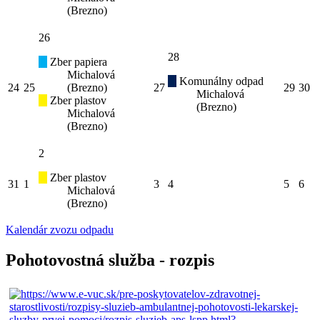
(Brezno)
26
28
Zber papiera
Michalová
Komunálny odpad
24
25
(Brezno)
27
29
30
Michalová
Zber plastov
(Brezno)
Michalová
(Brezno)
2
Zber plastov
31
1
3
4
5
6
Michalová
(Brezno)
Kalendár zvozu odpadu
Pohotovostná služba - rozpis