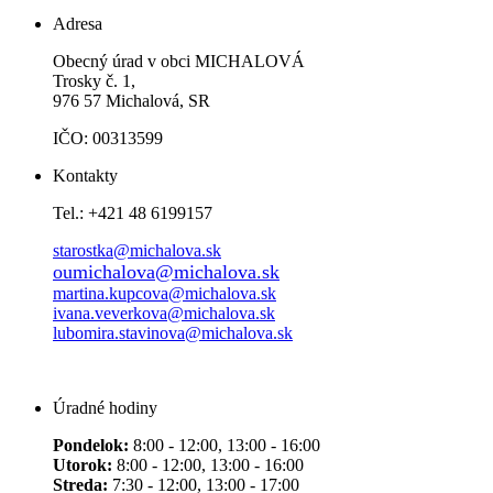
Adresa
Obecný úrad v obci MICHALOVÁ
Trosky č. 1,
976 57 Michalová, SR
IČO: 00313599
Kontakty
Tel.: +421 48 6199157
starostka@michalova.sk
oumichalova@michalova.sk
martina.kupcova@michalova.sk
ivana.veverkova@michalova.sk
lubomira.stavinova@michalova.sk
Úradné hodiny
Pondelok:
8:00 - 12:00, 13:00 - 16:00
Utorok:
8:00 - 12:00, 13:00 - 16:00
Streda:
7:30 - 12:00, 13:00 - 17:00