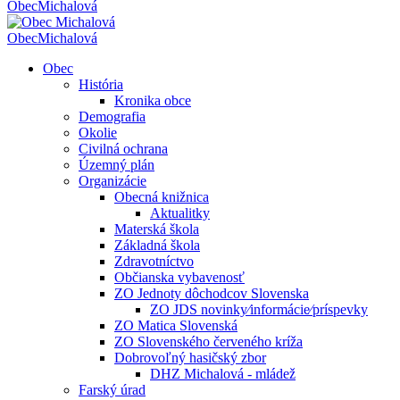
Obec
Michalová
Obec
Michalová
Obec
História
Kronika obce
Demografia
Okolie
Civilná ochrana
Územný plán
Organizácie
Obecná knižnica
Aktualitky
Materská škola
Základná škola
Zdravotníctvo
Občianska vybavenosť
ZO Jednoty dôchodcov Slovenska
ZO JDS novinky⁄informácie⁄príspevky
ZO Matica Slovenská
ZO Slovenského červeného kríža
Dobrovoľný hasičský zbor
DHZ Michalová - mládež
Farský úrad