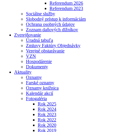
Referendum 2026
Referendum 2023
Sociálne služby
Slobodný prístup k informáciám
Ochrana osobných údajov
Zoznam daňových dlžníkov
Zverejňovanie
Úradná tabuľa
Zmluvy Faktúry Objednávky
Verejné obstarávanie
VZN
Hospodárenie
Dokumenty
Aktuality
Oznamy
Farské oznamy
Oznamy knižnica
Kalendár akcií
Fotogaléria
Rok 2025
Rok 2024
Rok 2023
Rok 2022
Rok 2020
Rok 2019