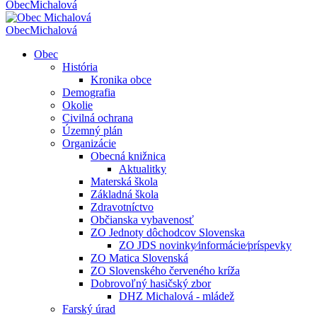
Obec
Michalová
Obec
Michalová
Obec
História
Kronika obce
Demografia
Okolie
Civilná ochrana
Územný plán
Organizácie
Obecná knižnica
Aktualitky
Materská škola
Základná škola
Zdravotníctvo
Občianska vybavenosť
ZO Jednoty dôchodcov Slovenska
ZO JDS novinky⁄informácie⁄príspevky
ZO Matica Slovenská
ZO Slovenského červeného kríža
Dobrovoľný hasičský zbor
DHZ Michalová - mládež
Farský úrad