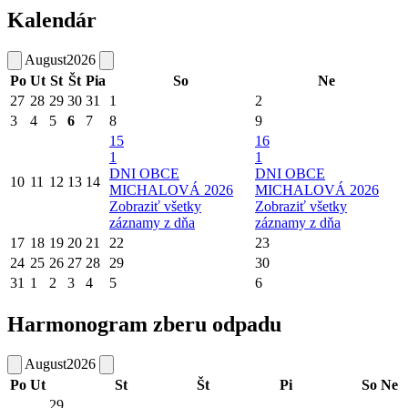
Kalendár
August
2026
Po
Ut
St
Št
Pia
So
Ne
27
28
29
30
31
1
2
3
4
5
6
7
8
9
15
16
1
1
DNI OBCE
DNI OBCE
10
11
12
13
14
MICHALOVÁ 2026
MICHALOVÁ 2026
Zobraziť všetky
Zobraziť všetky
záznamy z dňa
záznamy z dňa
17
18
19
20
21
22
23
24
25
26
27
28
29
30
31
1
2
3
4
5
6
Harmonogram zberu odpadu
August
2026
Po
Ut
St
Št
Pi
So
Ne
29