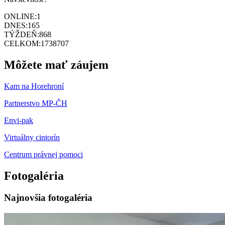
ONLINE:
1
DNES:
165
TÝŽDEŇ:
868
CELKOM:
1738707
Môžete mať záujem
Kam na Horehroní
Partnerstvo MP-ČH
Envi-pak
Virtuálny cintorín
Centrum právnej pomoci
Fotogaléria
Najnovšia fotogaléria