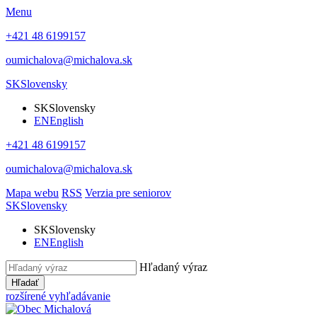
Menu
+421 48 6199157
oumichalova@michalova.sk
SK
Slovensky
SK
Slovensky
EN
English
+421 48 6199157
oumichalova@michalova.sk
Mapa webu
RSS
Verzia pre seniorov
SK
Slovensky
SK
Slovensky
EN
English
Hľadaný výraz
Hľadať
rozšírené vyhľadávanie