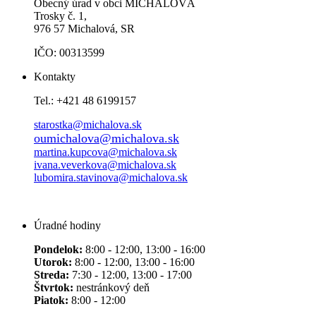
Obecný úrad v obci MICHALOVÁ
Trosky č. 1,
976 57 Michalová, SR
IČO: 00313599
Kontakty
Tel.: +421 48 6199157
starostka@michalova.sk
oumichalova@michalova.sk
martina.kupcova@michalova.sk
ivana.veverkova@michalova.sk
lubomira.stavinova@michalova.sk
Úradné hodiny
Pondelok:
8:00 - 12:00, 13:00 - 16:00
Utorok:
8:00 - 12:00, 13:00 - 16:00
Streda:
7:30 - 12:00, 13:00 - 17:00
Štvrtok:
nestránkový deň
Piatok:
8:00 - 12:00