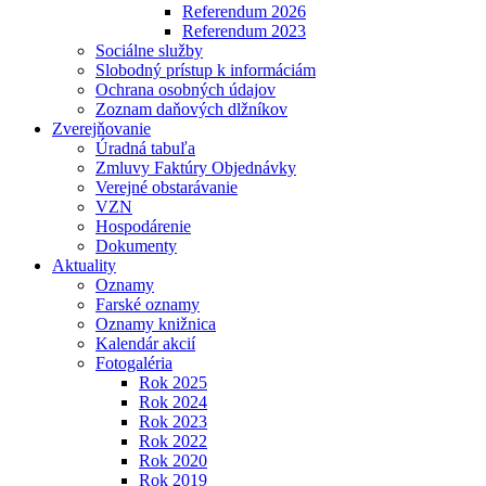
Referendum 2026
Referendum 2023
Sociálne služby
Slobodný prístup k informáciám
Ochrana osobných údajov
Zoznam daňových dlžníkov
Zverejňovanie
Úradná tabuľa
Zmluvy Faktúry Objednávky
Verejné obstarávanie
VZN
Hospodárenie
Dokumenty
Aktuality
Oznamy
Farské oznamy
Oznamy knižnica
Kalendár akcií
Fotogaléria
Rok 2025
Rok 2024
Rok 2023
Rok 2022
Rok 2020
Rok 2019