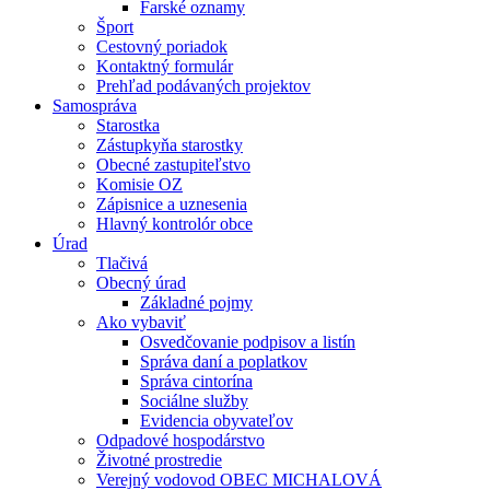
Farské oznamy
Šport
Cestovný poriadok
Kontaktný formulár
Prehľad podávaných projektov
Samospráva
Starostka
Zástupkyňa starostky
Obecné zastupiteľstvo
Komisie OZ
Zápisnice a uznesenia
Hlavný kontrolór obce
Úrad
Tlačivá
Obecný úrad
Základné pojmy
Ako vybaviť
Osvedčovanie podpisov a listín
Správa daní a poplatkov
Správa cintorína
Sociálne služby
Evidencia obyvateľov
Odpadové hospodárstvo
Životné prostredie
Verejný vodovod OBEC MICHALOVÁ