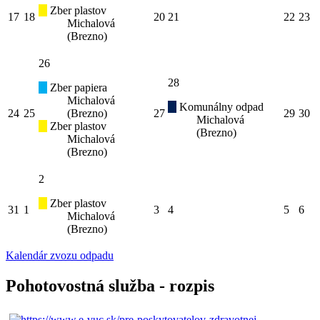
Zber plastov
17
18
20
21
22
23
Michalová
(Brezno)
26
28
Zber papiera
Michalová
Komunálny odpad
24
25
(Brezno)
27
29
30
Michalová
Zber plastov
(Brezno)
Michalová
(Brezno)
2
Zber plastov
31
1
3
4
5
6
Michalová
(Brezno)
Kalendár zvozu odpadu
Pohotovostná služba - rozpis