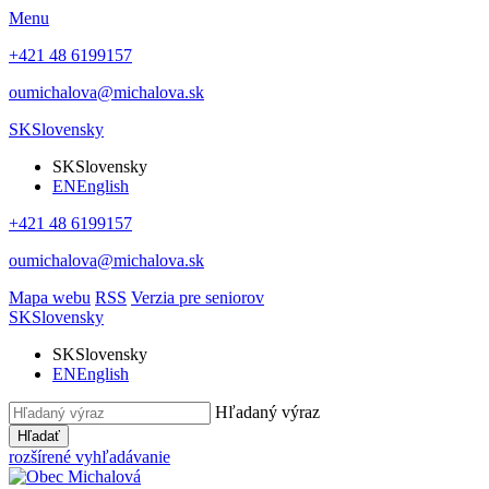
Menu
+421 48 6199157
oumichalova@michalova.sk
SK
Slovensky
SK
Slovensky
EN
English
+421 48 6199157
oumichalova@michalova.sk
Mapa webu
RSS
Verzia pre seniorov
SK
Slovensky
SK
Slovensky
EN
English
Hľadaný výraz
Hľadať
rozšírené vyhľadávanie