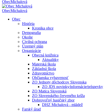
Obec
Michalová
Obec
Michalová
Obec
História
Kronika obce
Demografia
Okolie
Civilná ochrana
Územný plán
Organizácie
Obecná knižnica
Aktualitky
Materská škola
Základná škola
Zdravotníctvo
Občianska vybavenosť
ZO Jednoty dôchodcov Slovenska
ZO JDS novinky⁄informácie⁄príspevky
ZO Matica Slovenská
ZO Slovenského červeného kríža
Dobrovoľný hasičský zbor
DHZ Michalová - mládež
Farský úrad