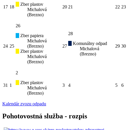
Zber plastov
17
18
20
21
22
23
Michalová
(Brezno)
26
28
Zber papiera
Michalová
Komunálny odpad
24
25
(Brezno)
27
29
30
Michalová
Zber plastov
(Brezno)
Michalová
(Brezno)
2
Zber plastov
31
1
3
4
5
6
Michalová
(Brezno)
Kalendár zvozu odpadu
Pohotovostná služba - rozpis