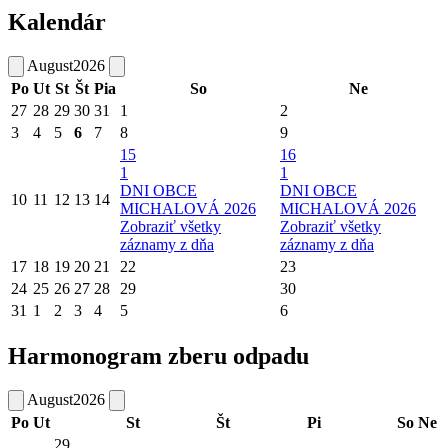
Kalendár
August
2026
Po
Ut
St
Št
Pia
So
Ne
27
28
29
30
31
1
2
3
4
5
6
7
8
9
15
16
1
1
DNI OBCE
DNI OBCE
10
11
12
13
14
MICHALOVÁ 2026
MICHALOVÁ 2026
Zobraziť všetky
Zobraziť všetky
záznamy z dňa
záznamy z dňa
17
18
19
20
21
22
23
24
25
26
27
28
29
30
31
1
2
3
4
5
6
Harmonogram zberu odpadu
August
2026
Po
Ut
St
Št
Pi
So
Ne
29