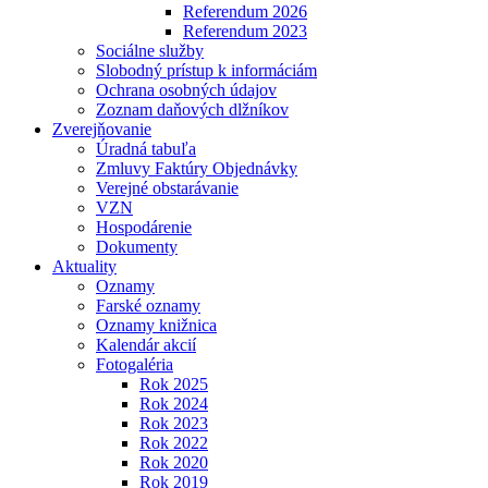
Referendum 2026
Referendum 2023
Sociálne služby
Slobodný prístup k informáciám
Ochrana osobných údajov
Zoznam daňových dlžníkov
Zverejňovanie
Úradná tabuľa
Zmluvy Faktúry Objednávky
Verejné obstarávanie
VZN
Hospodárenie
Dokumenty
Aktuality
Oznamy
Farské oznamy
Oznamy knižnica
Kalendár akcií
Fotogaléria
Rok 2025
Rok 2024
Rok 2023
Rok 2022
Rok 2020
Rok 2019