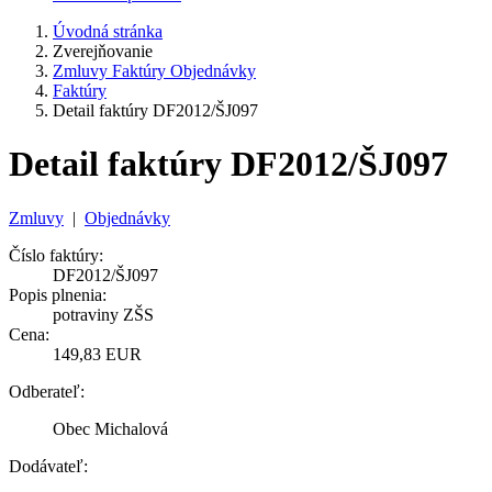
Úvodná stránka
Zverejňovanie
Zmluvy Faktúry Objednávky
Faktúry
Detail faktúry DF2012/ŠJ097
Detail faktúry DF2012/ŠJ097
Zmluvy
|
Objednávky
Číslo faktúry:
DF2012/ŠJ097
Popis plnenia:
potraviny ZŠS
Cena:
149,83 EUR
Odberateľ:
Obec Michalová
Dodávateľ: