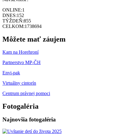
ONLINE:
1
DNES:
152
TÝŽDEŇ:
855
CELKOM:
1738694
Môžete mať záujem
Kam na Horehroní
Partnerstvo MP-ČH
Envi-pak
Virtuálny cintorín
Centrum právnej pomoci
Fotogaléria
Najnovšia fotogaléria