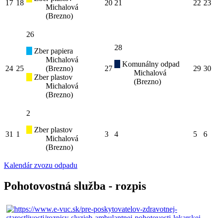
17
18
20
21
22
23
Michalová
(Brezno)
26
28
Zber papiera
Michalová
Komunálny odpad
24
25
(Brezno)
27
29
30
Michalová
Zber plastov
(Brezno)
Michalová
(Brezno)
2
Zber plastov
31
1
3
4
5
6
Michalová
(Brezno)
Kalendár zvozu odpadu
Pohotovostná služba - rozpis