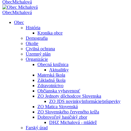
Obec
Michalová
Obec
Michalová
Obec
História
Kronika obce
Demografia
Okolie
Civilná ochrana
Územný plán
Organizácie
Obecná knižnica
Aktualitky
Materská škola
Základná škola
Zdravotníctvo
Občianska vybavenosť
ZO Jednoty dôchodcov Slovenska
ZO JDS novinky⁄informácie⁄príspevky
ZO Matica Slovenská
ZO Slovenského červeného kríža
Dobrovoľný hasičský zbor
DHZ Michalová - mládež
Farský úrad