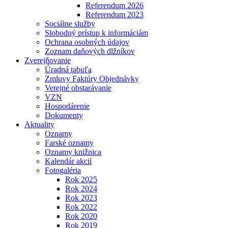
Referendum 2026
Referendum 2023
Sociálne služby
Slobodný prístup k informáciám
Ochrana osobných údajov
Zoznam daňových dlžníkov
Zverejňovanie
Úradná tabuľa
Zmluvy Faktúry Objednávky
Verejné obstarávanie
VZN
Hospodárenie
Dokumenty
Aktuality
Oznamy
Farské oznamy
Oznamy knižnica
Kalendár akcií
Fotogaléria
Rok 2025
Rok 2024
Rok 2023
Rok 2022
Rok 2020
Rok 2019