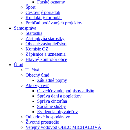
Farské oznamy
Šport
Cestovný poriadok
Kontaktný formulár
Prehľad podávaných projektov
Samospráva
Starostka
Zástupkyňa starostky
Obecné zastupiteľstvo
Komisie OZ
Zápisnice a uznesenia
Hlavný kontrolór obce
Úrad
Tlačivá
Obecný úrad
Základné pojmy
Ako vybaviť
Osvedčovanie podpisov a listín
Správa daní a poplatkov
Správa cintorína
Sociálne služby
Evidencia obyvateľov
Odpadové hospodárstvo
Životné prostredie
Verejný vodovod OBEC MICHALOVÁ