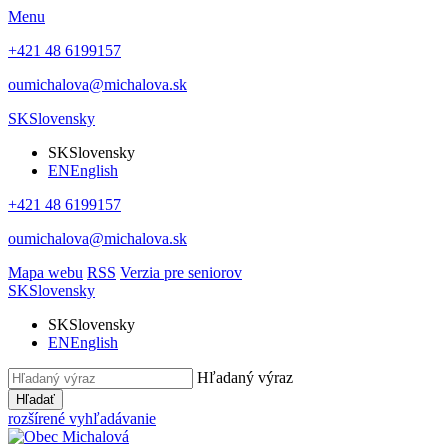
Menu
+421 48 6199157
oumichalova@michalova.sk
SK
Slovensky
SK
Slovensky
EN
English
+421 48 6199157
oumichalova@michalova.sk
Mapa webu
RSS
Verzia pre seniorov
SK
Slovensky
SK
Slovensky
EN
English
Hľadaný výraz
Hľadať
rozšírené vyhľadávanie