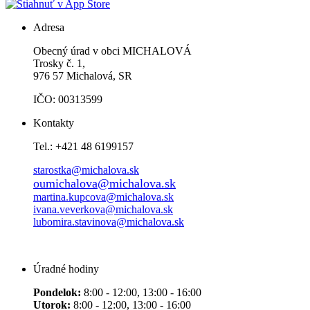
Adresa
Obecný úrad v obci MICHALOVÁ
Trosky č. 1,
976 57 Michalová, SR
IČO: 00313599
Kontakty
Tel.: +421 48 6199157
starostka@michalova.sk
oumichalova@michalova.sk
martina.kupcova@michalova.sk
ivana.veverkova@michalova.sk
lubomira.stavinova@michalova.sk
Úradné hodiny
Pondelok:
8:00 - 12:00, 13:00 - 16:00
Utorok:
8:00 - 12:00, 13:00 - 16:00