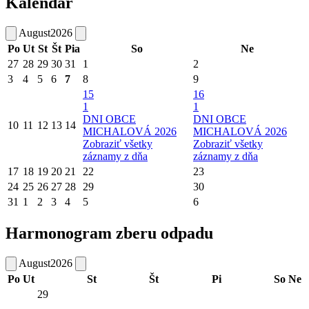
Kalendár
August
2026
Po
Ut
St
Št
Pia
So
Ne
27
28
29
30
31
1
2
3
4
5
6
7
8
9
15
16
1
1
DNI OBCE
DNI OBCE
10
11
12
13
14
MICHALOVÁ 2026
MICHALOVÁ 2026
Zobraziť všetky
Zobraziť všetky
záznamy z dňa
záznamy z dňa
17
18
19
20
21
22
23
24
25
26
27
28
29
30
31
1
2
3
4
5
6
Harmonogram zberu odpadu
August
2026
Po
Ut
St
Št
Pi
So
Ne
29