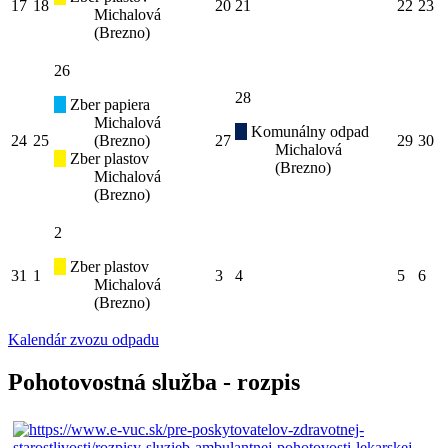
17
18
20
21
22
23
Michalová
(Brezno)
26
28
Zber papiera
Michalová
Komunálny odpad
24
25
(Brezno)
27
29
30
Michalová
Zber plastov
(Brezno)
Michalová
(Brezno)
2
Zber plastov
31
1
3
4
5
6
Michalová
(Brezno)
Kalendár zvozu odpadu
Pohotovostná služba - rozpis