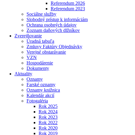
Referendum 2026
Referendum 2023
Sociálne služby
Slobodný prístup k informáciám
Ochrana osobných údajov
Zoznam daňových dlžníkov
Zverejňovanie
Úradná tabuľa
Zmluvy Faktúry Objednávky
Verejné obstarávanie
VZN
Hospodárenie
Dokumenty
Aktuality
Oznamy
Farské oznamy
Oznamy knižnica
Kalendár akcií
Fotogaléria
Rok 2025
Rok 2024
Rok 2023
Rok 2022
Rok 2020
Rok 2019