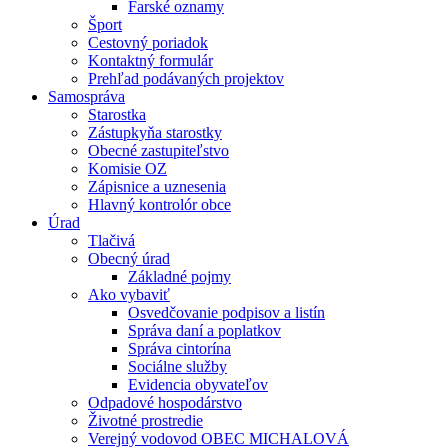
Farské oznamy
Šport
Cestovný poriadok
Kontaktný formulár
Prehľad podávaných projektov
Samospráva
Starostka
Zástupkyňa starostky
Obecné zastupiteľstvo
Komisie OZ
Zápisnice a uznesenia
Hlavný kontrolór obce
Úrad
Tlačivá
Obecný úrad
Základné pojmy
Ako vybaviť
Osvedčovanie podpisov a listín
Správa daní a poplatkov
Správa cintorína
Sociálne služby
Evidencia obyvateľov
Odpadové hospodárstvo
Životné prostredie
Verejný vodovod OBEC MICHALOVÁ