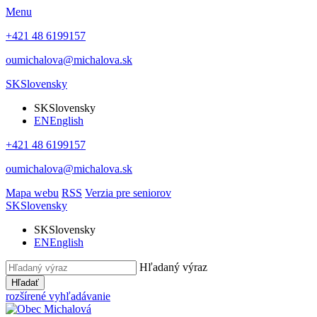
Menu
+421 48 6199157
oumichalova@michalova.sk
SK
Slovensky
SK
Slovensky
EN
English
+421 48 6199157
oumichalova@michalova.sk
Mapa webu
RSS
Verzia pre seniorov
SK
Slovensky
SK
Slovensky
EN
English
Hľadaný výraz
Hľadať
rozšírené vyhľadávanie