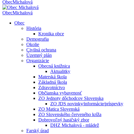
Obec
Michalová
Obec
Michalová
Obec
História
Kronika obce
Demografia
Okolie
Civilná ochrana
Územný plán
Organizácie
Obecná knižnica
Aktualitky
Materská škola
Základná škola
Zdravotníctvo
Občianska vybavenosť
ZO Jednoty dôchodcov Slovenska
ZO JDS novinky⁄informácie⁄príspevky
ZO Matica Slovenská
ZO Slovenského červeného kríža
Dobrovoľný hasičský zbor
DHZ Michalová - mládež
Farský úrad