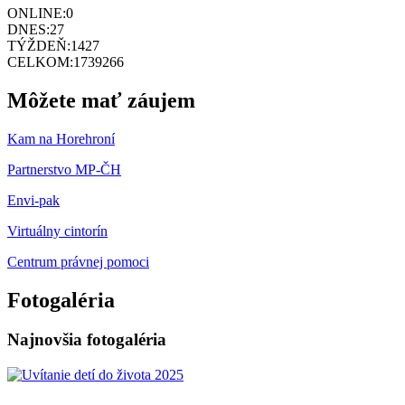
ONLINE:
0
DNES:
27
TÝŽDEŇ:
1427
CELKOM:
1739266
Môžete mať záujem
Kam na Horehroní
Partnerstvo MP-ČH
Envi-pak
Virtuálny cintorín
Centrum právnej pomoci
Fotogaléria
Najnovšia fotogaléria