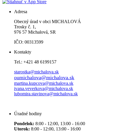
Adresa
Obecný úrad v obci MICHALOVÁ
Trosky č. 1,
976 57 Michalová, SR
IČO: 00313599
Kontakty
Tel.: +421 48 6199157
starostka@michalova.sk
oumichalova@michalova.sk
martina.kupcova@michalova.sk
ivana.veverkova@michalova.sk
lubomira.stavinova@michalova.sk
Úradné hodiny
Pondelok:
8:00 - 12:00, 13:00 - 16:00
Utorok:
8:00 - 12:00, 13:00 - 16:00