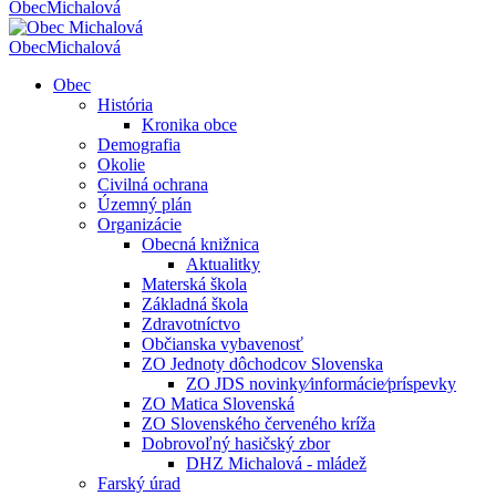
Obec
Michalová
Obec
Michalová
Obec
História
Kronika obce
Demografia
Okolie
Civilná ochrana
Územný plán
Organizácie
Obecná knižnica
Aktualitky
Materská škola
Základná škola
Zdravotníctvo
Občianska vybavenosť
ZO Jednoty dôchodcov Slovenska
ZO JDS novinky⁄informácie⁄príspevky
ZO Matica Slovenská
ZO Slovenského červeného kríža
Dobrovoľný hasičský zbor
DHZ Michalová - mládež
Farský úrad