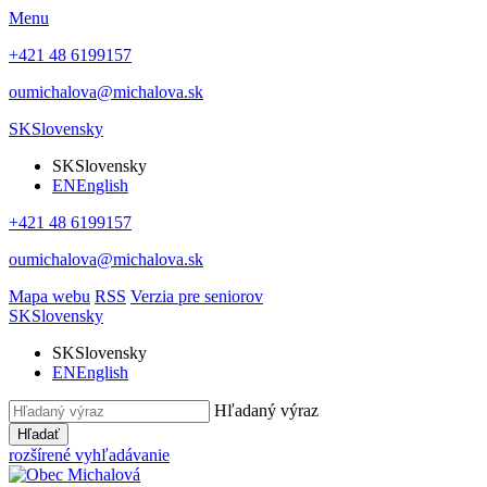
Menu
+421 48 6199157
oumichalova@michalova.sk
SK
Slovensky
SK
Slovensky
EN
English
+421 48 6199157
oumichalova@michalova.sk
Mapa webu
RSS
Verzia pre seniorov
SK
Slovensky
SK
Slovensky
EN
English
Hľadaný výraz
Hľadať
rozšírené vyhľadávanie