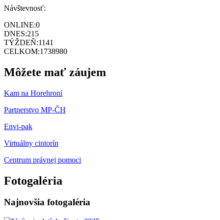
Návštevnosť:
ONLINE:
0
DNES:
215
TÝŽDEŇ:
1141
CELKOM:
1738980
Môžete mať záujem
Kam na Horehroní
Partnerstvo MP-ČH
Envi-pak
Virtuálny cintorín
Centrum právnej pomoci
Fotogaléria
Najnovšia fotogaléria