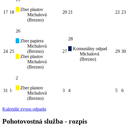
Zber plastov
17
18
20
21
22
23
Michalová
(Brezno)
26
28
Zber papiera
Michalová
Komunálny odpad
24
25
(Brezno)
27
29
30
Michalová
Zber plastov
(Brezno)
Michalová
(Brezno)
2
Zber plastov
31
1
3
4
5
6
Michalová
(Brezno)
Kalendár zvozu odpadu
Pohotovostná služba - rozpis