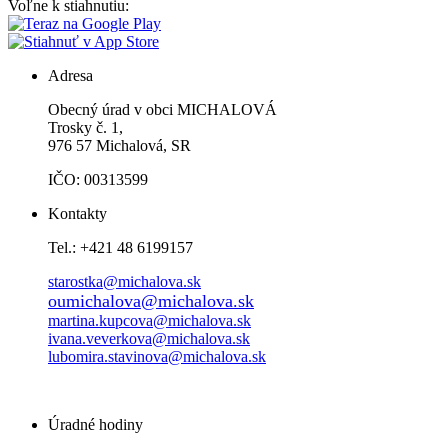
Voľne k stiahnutiu:
Adresa
Obecný úrad v obci MICHALOVÁ
Trosky č. 1,
976 57 Michalová, SR
IČO: 00313599
Kontakty
Tel.: +421 48 6199157
starostka@michalova.sk
oumichalova@michalova.sk
martina.kupcova@michalova.sk
ivana.veverkova@michalova.sk
lubomira.stavinova@michalova.sk
Úradné hodiny