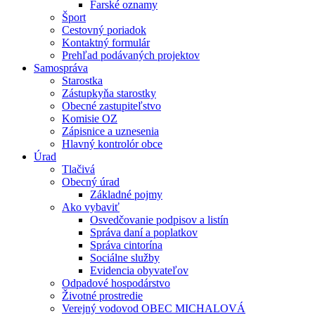
Farské oznamy
Šport
Cestovný poriadok
Kontaktný formulár
Prehľad podávaných projektov
Samospráva
Starostka
Zástupkyňa starostky
Obecné zastupiteľstvo
Komisie OZ
Zápisnice a uznesenia
Hlavný kontrolór obce
Úrad
Tlačivá
Obecný úrad
Základné pojmy
Ako vybaviť
Osvedčovanie podpisov a listín
Správa daní a poplatkov
Správa cintorína
Sociálne služby
Evidencia obyvateľov
Odpadové hospodárstvo
Životné prostredie
Verejný vodovod OBEC MICHALOVÁ