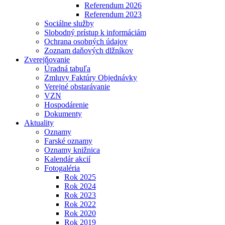
Referendum 2026
Referendum 2023
Sociálne služby
Slobodný prístup k informáciám
Ochrana osobných údajov
Zoznam daňových dlžníkov
Zverejňovanie
Úradná tabuľa
Zmluvy Faktúry Objednávky
Verejné obstarávanie
VZN
Hospodárenie
Dokumenty
Aktuality
Oznamy
Farské oznamy
Oznamy knižnica
Kalendár akcií
Fotogaléria
Rok 2025
Rok 2024
Rok 2023
Rok 2022
Rok 2020
Rok 2019