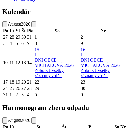
Kalendár
August
2026
Po
Ut
St
Št
Pia
So
Ne
27
28
29
30
31
1
2
3
4
5
6
7
8
9
15
16
1
1
DNI OBCE
DNI OBCE
10
11
12
13
14
MICHALOVÁ 2026
MICHALOVÁ 2026
Zobraziť všetky
Zobraziť všetky
záznamy z dňa
záznamy z dňa
17
18
19
20
21
22
23
24
25
26
27
28
29
30
31
1
2
3
4
5
6
Harmonogram zberu odpadu
August
2026
Po
Ut
St
Št
Pi
So
Ne