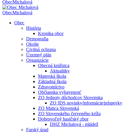
Obec
Michalová
Obec
Michalová
Obec
História
Kronika obce
Demografia
Okolie
Civilná ochrana
Územný plán
Organizácie
Obecná knižnica
Aktualitky
Materská škola
Základná škola
Zdravotníctvo
Občianska vybavenosť
ZO Jednoty dôchodcov Slovenska
ZO JDS novinky⁄informácie⁄príspevky
ZO Matica Slovenská
ZO Slovenského červeného kríža
Dobrovoľný hasičský zbor
DHZ Michalová - mládež
Farský úrad