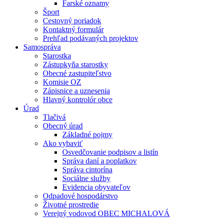
Farské oznamy
Šport
Cestovný poriadok
Kontaktný formulár
Prehľad podávaných projektov
Samospráva
Starostka
Zástupkyňa starostky
Obecné zastupiteľstvo
Komisie OZ
Zápisnice a uznesenia
Hlavný kontrolór obce
Úrad
Tlačivá
Obecný úrad
Základné pojmy
Ako vybaviť
Osvedčovanie podpisov a listín
Správa daní a poplatkov
Správa cintorína
Sociálne služby
Evidencia obyvateľov
Odpadové hospodárstvo
Životné prostredie
Verejný vodovod OBEC MICHALOVÁ