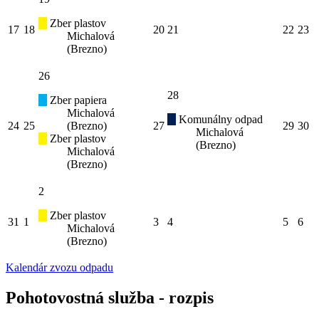
Zber plastov
17
18
20
21
22
23
Michalová
(Brezno)
26
28
Zber papiera
Michalová
Komunálny odpad
24
25
(Brezno)
27
29
30
Michalová
Zber plastov
(Brezno)
Michalová
(Brezno)
2
Zber plastov
31
1
3
4
5
6
Michalová
(Brezno)
Kalendár zvozu odpadu
Pohotovostná služba - rozpis