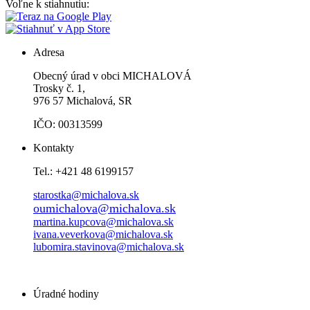
Voľne k stiahnutiu:
Adresa
Obecný úrad v obci MICHALOVÁ
Trosky č. 1,
976 57 Michalová, SR
IČO: 00313599
Kontakty
Tel.: +421 48 6199157
starostka@michalova.sk
oumichalova@michalova.sk
martina.kupcova@michalova.sk
ivana.veverkova@michalova.sk
lubomira.stavinova@michalova.sk
Úradné hodiny