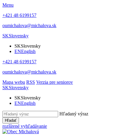
Menu
+421 48 6199157
oumichalova@michalova.sk
SK
Slovensky
SK
Slovensky
EN
English
+421 48 6199157
oumichalova@michalova.sk
Mapa webu
RSS
Verzia pre seniorov
SK
Slovensky
SK
Slovensky
EN
English
Hľadaný výraz
Hľadať
rozšírené vyhľadávanie