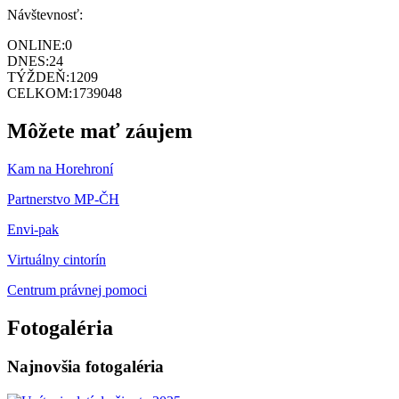
Návštevnosť:
ONLINE:
0
DNES:
24
TÝŽDEŇ:
1209
CELKOM:
1739048
Môžete mať záujem
Kam na Horehroní
Partnerstvo MP-ČH
Envi-pak
Virtuálny cintorín
Centrum právnej pomoci
Fotogaléria
Najnovšia fotogaléria