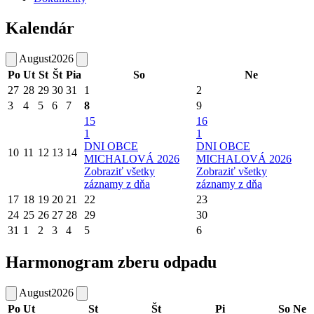
Kalendár
August
2026
Po
Ut
St
Št
Pia
So
Ne
27
28
29
30
31
1
2
3
4
5
6
7
8
9
15
16
1
1
DNI OBCE
DNI OBCE
10
11
12
13
14
MICHALOVÁ 2026
MICHALOVÁ 2026
Zobraziť všetky
Zobraziť všetky
záznamy z dňa
záznamy z dňa
17
18
19
20
21
22
23
24
25
26
27
28
29
30
31
1
2
3
4
5
6
Harmonogram zberu odpadu
August
2026
Po
Ut
St
Št
Pi
So
Ne