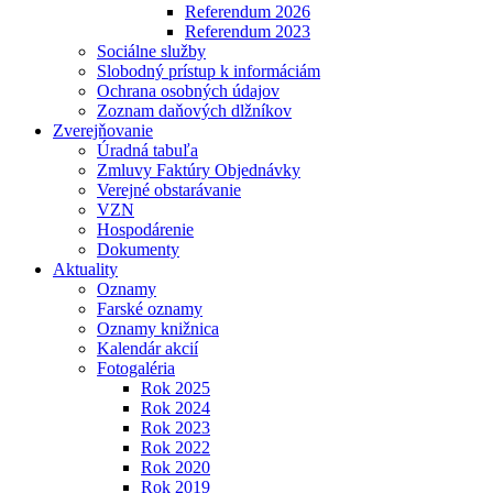
Referendum 2026
Referendum 2023
Sociálne služby
Slobodný prístup k informáciám
Ochrana osobných údajov
Zoznam daňových dlžníkov
Zverejňovanie
Úradná tabuľa
Zmluvy Faktúry Objednávky
Verejné obstarávanie
VZN
Hospodárenie
Dokumenty
Aktuality
Oznamy
Farské oznamy
Oznamy knižnica
Kalendár akcií
Fotogaléria
Rok 2025
Rok 2024
Rok 2023
Rok 2022
Rok 2020
Rok 2019