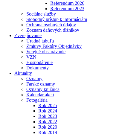
Referendum 2026
Referendum 2023
Sociálne služby
Slobodný prístup k informáciám
Ochrana osobných údajov
Zoznam daňových dlžníkov
Zverejňovanie
Úradná tabuľa
Zmluvy Faktúry Objednávky
Verejné obstarávanie
VZN
Hospodárenie
Dokumenty
Aktuality
Oznamy
Farské oznamy
Oznamy knižnica
Kalendár akcií
Fotogaléria
Rok 2025
Rok 2024
Rok 2023
Rok 2022
Rok 2020
Rok 2019