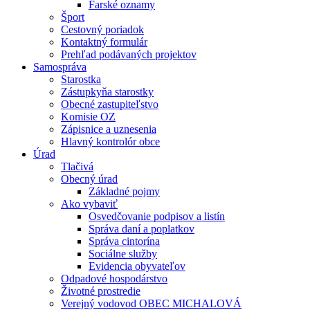
Farské oznamy
Šport
Cestovný poriadok
Kontaktný formulár
Prehľad podávaných projektov
Samospráva
Starostka
Zástupkyňa starostky
Obecné zastupiteľstvo
Komisie OZ
Zápisnice a uznesenia
Hlavný kontrolór obce
Úrad
Tlačivá
Obecný úrad
Základné pojmy
Ako vybaviť
Osvedčovanie podpisov a listín
Správa daní a poplatkov
Správa cintorína
Sociálne služby
Evidencia obyvateľov
Odpadové hospodárstvo
Životné prostredie
Verejný vodovod OBEC MICHALOVÁ