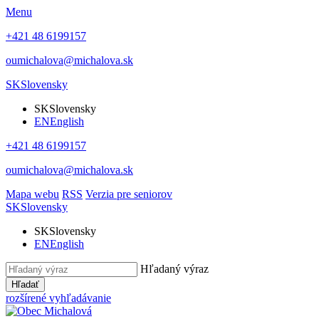
Menu
+421 48 6199157
oumichalova@michalova.sk
SK
Slovensky
SK
Slovensky
EN
English
+421 48 6199157
oumichalova@michalova.sk
Mapa webu
RSS
Verzia pre seniorov
SK
Slovensky
SK
Slovensky
EN
English
Hľadaný výraz
Hľadať
rozšírené vyhľadávanie