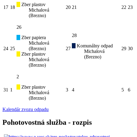
Zber plastov
17
18
20
21
22
23
Michalová
(Brezno)
26
28
Zber papiera
Michalová
Komunálny odpad
24
25
(Brezno)
27
29
30
Michalová
Zber plastov
(Brezno)
Michalová
(Brezno)
2
Zber plastov
31
1
3
4
5
6
Michalová
(Brezno)
Kalendár zvozu odpadu
Pohotovostná služba - rozpis