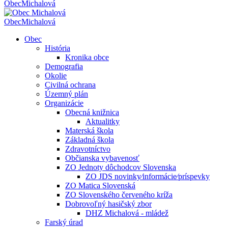
Obec
Michalová
Obec
Michalová
Obec
História
Kronika obce
Demografia
Okolie
Civilná ochrana
Územný plán
Organizácie
Obecná knižnica
Aktualitky
Materská škola
Základná škola
Zdravotníctvo
Občianska vybavenosť
ZO Jednoty dôchodcov Slovenska
ZO JDS novinky⁄informácie⁄príspevky
ZO Matica Slovenská
ZO Slovenského červeného kríža
Dobrovoľný hasičský zbor
DHZ Michalová - mládež
Farský úrad