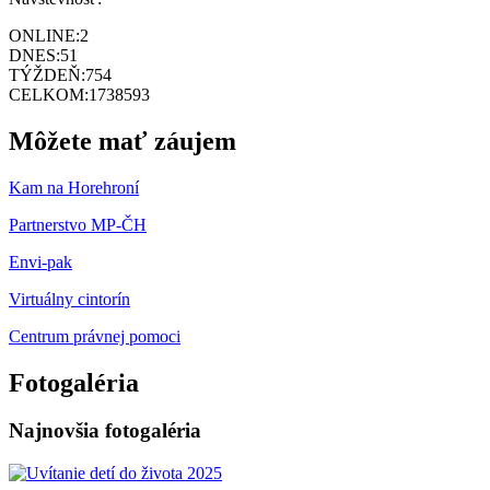
ONLINE:
2
DNES:
51
TÝŽDEŇ:
754
CELKOM:
1738593
Môžete mať záujem
Kam na Horehroní
Partnerstvo MP-ČH
Envi-pak
Virtuálny cintorín
Centrum právnej pomoci
Fotogaléria
Najnovšia fotogaléria