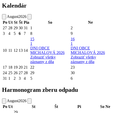
Kalendár
August
2026
Po
Ut
St
Št
Pia
So
Ne
27
28
29
30
31
1
2
3
4
5
6
7
8
9
15
16
1
1
DNI OBCE
DNI OBCE
10
11
12
13
14
MICHALOVÁ 2026
MICHALOVÁ 2026
Zobraziť všetky
Zobraziť všetky
záznamy z dňa
záznamy z dňa
17
18
19
20
21
22
23
24
25
26
27
28
29
30
31
1
2
3
4
5
6
Harmonogram zberu odpadu
August
2026
Po
Ut
St
Št
Pi
So
Ne
29