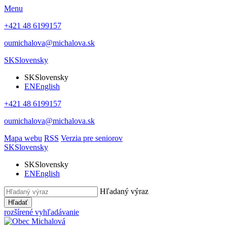
Menu
+421 48 6199157
oumichalova@michalova.sk
SK
Slovensky
SK
Slovensky
EN
English
+421 48 6199157
oumichalova@michalova.sk
Mapa webu
RSS
Verzia pre seniorov
SK
Slovensky
SK
Slovensky
EN
English
Hľadaný výraz
Hľadať
rozšírené vyhľadávanie