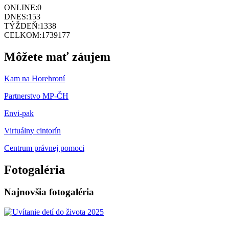
ONLINE:
0
DNES:
153
TÝŽDEŇ:
1338
CELKOM:
1739177
Môžete mať záujem
Kam na Horehroní
Partnerstvo MP-ČH
Envi-pak
Virtuálny cintorín
Centrum právnej pomoci
Fotogaléria
Najnovšia fotogaléria