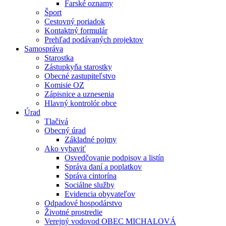
Farské oznamy
Šport
Cestovný poriadok
Kontaktný formulár
Prehľad podávaných projektov
Samospráva
Starostka
Zástupkyňa starostky
Obecné zastupiteľstvo
Komisie OZ
Zápisnice a uznesenia
Hlavný kontrolór obce
Úrad
Tlačivá
Obecný úrad
Základné pojmy
Ako vybaviť
Osvedčovanie podpisov a listín
Správa daní a poplatkov
Správa cintorína
Sociálne služby
Evidencia obyvateľov
Odpadové hospodárstvo
Životné prostredie
Verejný vodovod OBEC MICHALOVÁ