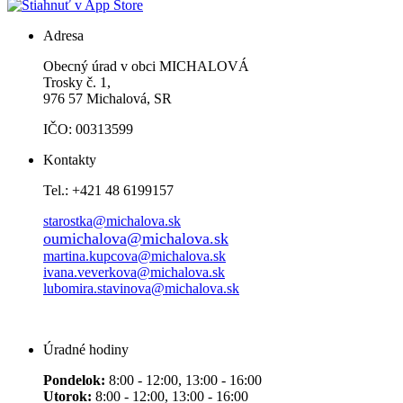
Adresa
Obecný úrad v obci MICHALOVÁ
Trosky č. 1,
976 57 Michalová, SR
IČO: 00313599
Kontakty
Tel.: +421 48 6199157
starostka@michalova.sk
oumichalova@michalova.sk
martina.kupcova@michalova.sk
ivana.veverkova@michalova.sk
lubomira.stavinova@michalova.sk
Úradné hodiny
Pondelok:
8:00 - 12:00, 13:00 - 16:00
Utorok:
8:00 - 12:00, 13:00 - 16:00