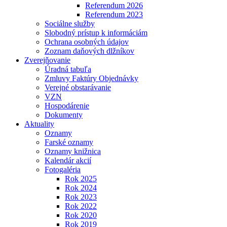
Referendum 2026
Referendum 2023
Sociálne služby
Slobodný prístup k informáciám
Ochrana osobných údajov
Zoznam daňových dlžníkov
Zverejňovanie
Úradná tabuľa
Zmluvy Faktúry Objednávky
Verejné obstarávanie
VZN
Hospodárenie
Dokumenty
Aktuality
Oznamy
Farské oznamy
Oznamy knižnica
Kalendár akcií
Fotogaléria
Rok 2025
Rok 2024
Rok 2023
Rok 2022
Rok 2020
Rok 2019