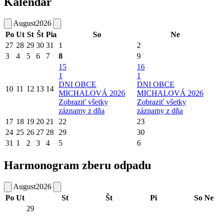
Kalendár
August
2026
Po
Ut
St
Št
Pia
So
Ne
27
28
29
30
31
1
2
3
4
5
6
7
8
9
15
16
1
1
DNI OBCE
DNI OBCE
10
11
12
13
14
MICHALOVÁ 2026
MICHALOVÁ 2026
Zobraziť všetky
Zobraziť všetky
záznamy z dňa
záznamy z dňa
17
18
19
20
21
22
23
24
25
26
27
28
29
30
31
1
2
3
4
5
6
Harmonogram zberu odpadu
August
2026
Po
Ut
St
Št
Pi
So
Ne
29