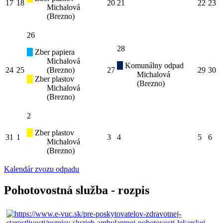
17
18
20
21
22
23
Michalová
(Brezno)
26
28
Zber papiera
Michalová
Komunálny odpad
24
25
(Brezno)
27
29
30
Michalová
Zber plastov
(Brezno)
Michalová
(Brezno)
2
Zber plastov
31
1
3
4
5
6
Michalová
(Brezno)
Kalendár zvozu odpadu
Pohotovostná služba - rozpis