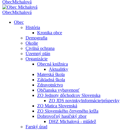
Obec
Michalová
Obec
Michalová
Obec
História
Kronika obce
Demografia
Okolie
Civilná ochrana
Územný plán
Organizácie
Obecná knižnica
Aktualitky
Materská škola
Základná škola
Zdravotníctvo
Občianska vybavenosť
ZO Jednoty dôchodcov Slovenska
ZO JDS novinky⁄informácie⁄príspevky
ZO Matica Slovenská
ZO Slovenského červeného kríža
Dobrovoľný hasičský zbor
DHZ Michalová - mládež
Farský úrad