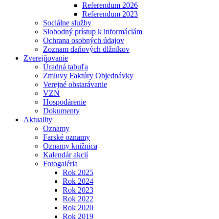
Referendum 2026
Referendum 2023
Sociálne služby
Slobodný prístup k informáciám
Ochrana osobných údajov
Zoznam daňových dlžníkov
Zverejňovanie
Úradná tabuľa
Zmluvy Faktúry Objednávky
Verejné obstarávanie
VZN
Hospodárenie
Dokumenty
Aktuality
Oznamy
Farské oznamy
Oznamy knižnica
Kalendár akcií
Fotogaléria
Rok 2025
Rok 2024
Rok 2023
Rok 2022
Rok 2020
Rok 2019