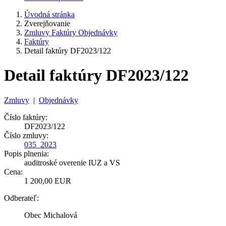
Úvodná stránka
Zverejňovanie
Zmluvy Faktúry Objednávky
Faktúry
Detail faktúry DF2023/122
Detail faktúry DF2023/122
Zmluvy
|
Objednávky
Číslo faktúry:
DF2023/122
Číslo zmluvy:
035_2023
Popis plnenia:
auditroské overenie IUZ a VS
Cena:
1 200,00 EUR
Odberateľ:
Obec Michalová