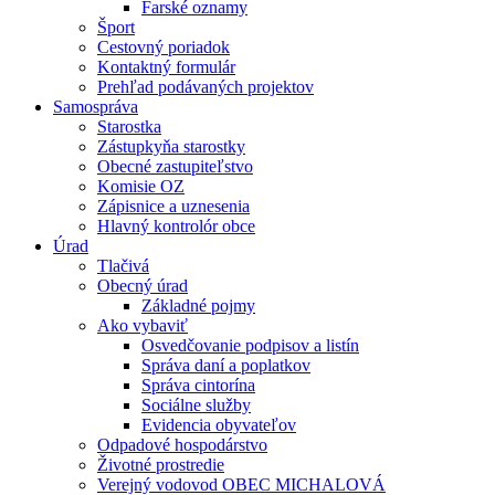
Farské oznamy
Šport
Cestovný poriadok
Kontaktný formulár
Prehľad podávaných projektov
Samospráva
Starostka
Zástupkyňa starostky
Obecné zastupiteľstvo
Komisie OZ
Zápisnice a uznesenia
Hlavný kontrolór obce
Úrad
Tlačivá
Obecný úrad
Základné pojmy
Ako vybaviť
Osvedčovanie podpisov a listín
Správa daní a poplatkov
Správa cintorína
Sociálne služby
Evidencia obyvateľov
Odpadové hospodárstvo
Životné prostredie
Verejný vodovod OBEC MICHALOVÁ