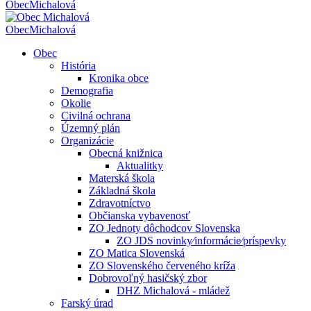
Obec
Michalová
Obec
Michalová
Obec
História
Kronika obce
Demografia
Okolie
Civilná ochrana
Územný plán
Organizácie
Obecná knižnica
Aktualitky
Materská škola
Základná škola
Zdravotníctvo
Občianska vybavenosť
ZO Jednoty dôchodcov Slovenska
ZO JDS novinky⁄informácie⁄príspevky
ZO Matica Slovenská
ZO Slovenského červeného kríža
Dobrovoľný hasičský zbor
DHZ Michalová - mládež
Farský úrad