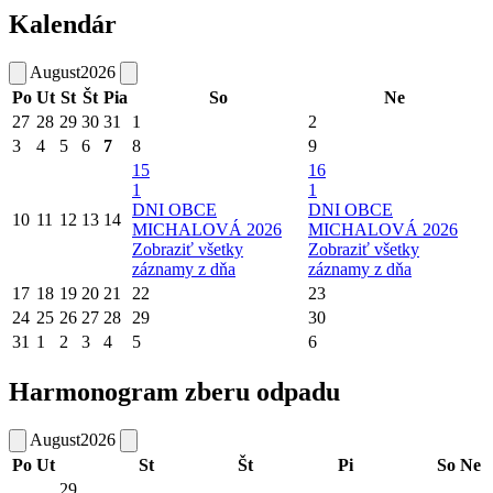
Kalendár
August
2026
Po
Ut
St
Št
Pia
So
Ne
27
28
29
30
31
1
2
3
4
5
6
7
8
9
15
16
1
1
DNI OBCE
DNI OBCE
10
11
12
13
14
MICHALOVÁ 2026
MICHALOVÁ 2026
Zobraziť všetky
Zobraziť všetky
záznamy z dňa
záznamy z dňa
17
18
19
20
21
22
23
24
25
26
27
28
29
30
31
1
2
3
4
5
6
Harmonogram zberu odpadu
August
2026
Po
Ut
St
Št
Pi
So
Ne
29