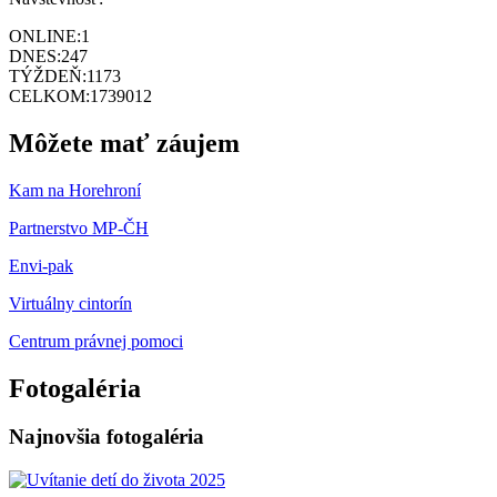
ONLINE:
1
DNES:
247
TÝŽDEŇ:
1173
CELKOM:
1739012
Môžete mať záujem
Kam na Horehroní
Partnerstvo MP-ČH
Envi-pak
Virtuálny cintorín
Centrum právnej pomoci
Fotogaléria
Najnovšia fotogaléria