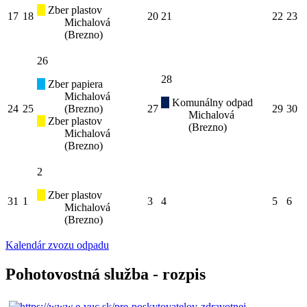
Zber plastov
17
18
20
21
22
23
Michalová
(Brezno)
26
28
Zber papiera
Michalová
Komunálny odpad
24
25
(Brezno)
27
29
30
Michalová
Zber plastov
(Brezno)
Michalová
(Brezno)
2
Zber plastov
31
1
3
4
5
6
Michalová
(Brezno)
Kalendár zvozu odpadu
Pohotovostná služba - rozpis