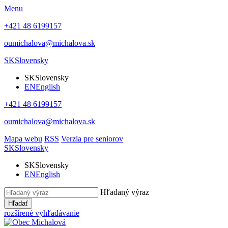
Menu
+421 48 6199157
oumichalova@michalova.sk
SK
Slovensky
SK
Slovensky
EN
English
+421 48 6199157
oumichalova@michalova.sk
Mapa webu
RSS
Verzia pre seniorov
SK
Slovensky
SK
Slovensky
EN
English
Hľadaný výraz
Hľadať
rozšírené vyhľadávanie