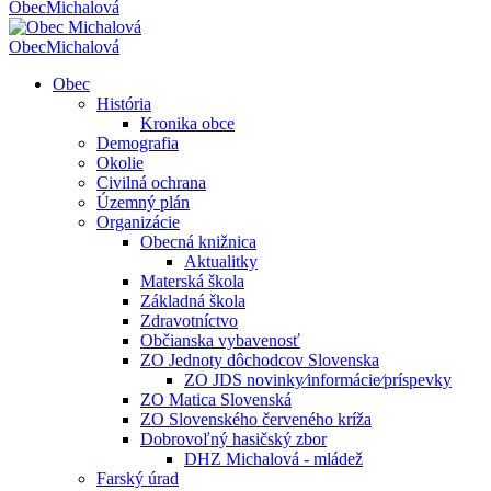
Obec
Michalová
Obec
Michalová
Obec
História
Kronika obce
Demografia
Okolie
Civilná ochrana
Územný plán
Organizácie
Obecná knižnica
Aktualitky
Materská škola
Základná škola
Zdravotníctvo
Občianska vybavenosť
ZO Jednoty dôchodcov Slovenska
ZO JDS novinky⁄informácie⁄príspevky
ZO Matica Slovenská
ZO Slovenského červeného kríža
Dobrovoľný hasičský zbor
DHZ Michalová - mládež
Farský úrad