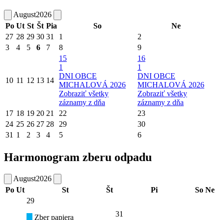
August
2026
Po
Ut
St
Št
Pia
So
Ne
27
28
29
30
31
1
2
3
4
5
6
7
8
9
15
16
1
1
DNI OBCE
DNI OBCE
10
11
12
13
14
MICHALOVÁ 2026
MICHALOVÁ 2026
Zobraziť všetky
Zobraziť všetky
záznamy z dňa
záznamy z dňa
17
18
19
20
21
22
23
24
25
26
27
28
29
30
31
1
2
3
4
5
6
Harmonogram zberu odpadu
August
2026
Po
Ut
St
Št
Pi
So
Ne
29
31
Zber papiera