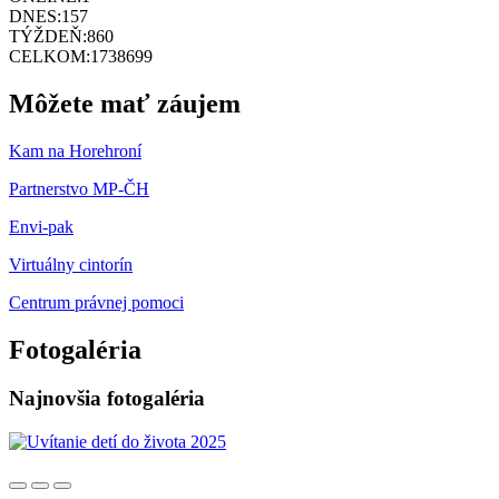
DNES:
157
TÝŽDEŇ:
860
CELKOM:
1738699
Môžete mať záujem
Kam na Horehroní
Partnerstvo MP-ČH
Envi-pak
Virtuálny cintorín
Centrum právnej pomoci
Fotogaléria
Najnovšia fotogaléria