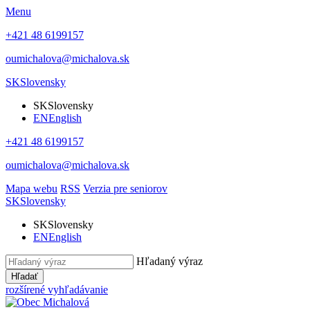
Menu
+421 48 6199157
oumichalova@michalova.sk
SK
Slovensky
SK
Slovensky
EN
English
+421 48 6199157
oumichalova@michalova.sk
Mapa webu
RSS
Verzia pre seniorov
SK
Slovensky
SK
Slovensky
EN
English
Hľadaný výraz
Hľadať
rozšírené vyhľadávanie