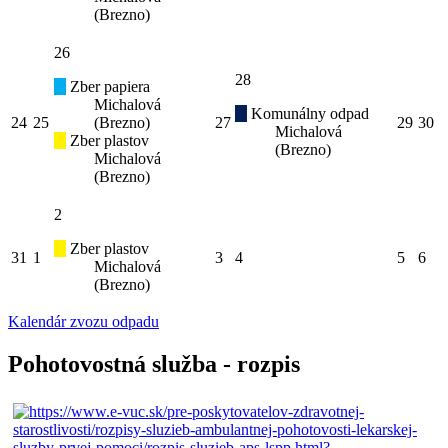
(Brezno)
26
28
Zber papiera
Michalová
Komunálny odpad
24
25
(Brezno)
27
29
30
Michalová
Zber plastov
(Brezno)
Michalová
(Brezno)
2
Zber plastov
31
1
3
4
5
6
Michalová
(Brezno)
Kalendár zvozu odpadu
Pohotovostná služba - rozpis