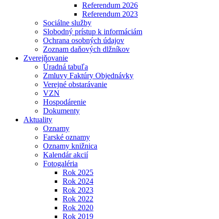
Referendum 2026
Referendum 2023
Sociálne služby
Slobodný prístup k informáciám
Ochrana osobných údajov
Zoznam daňových dlžníkov
Zverejňovanie
Úradná tabuľa
Zmluvy Faktúry Objednávky
Verejné obstarávanie
VZN
Hospodárenie
Dokumenty
Aktuality
Oznamy
Farské oznamy
Oznamy knižnica
Kalendár akcií
Fotogaléria
Rok 2025
Rok 2024
Rok 2023
Rok 2022
Rok 2020
Rok 2019