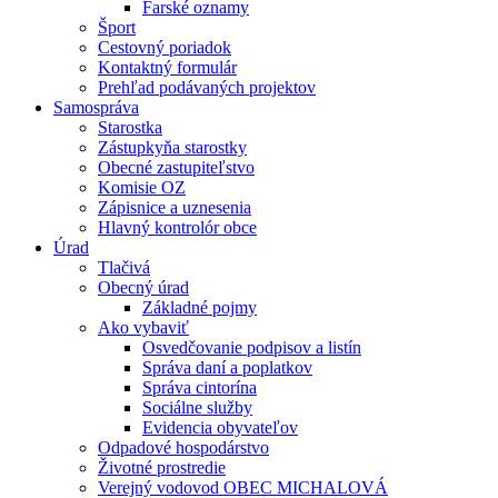
Farské oznamy
Šport
Cestovný poriadok
Kontaktný formulár
Prehľad podávaných projektov
Samospráva
Starostka
Zástupkyňa starostky
Obecné zastupiteľstvo
Komisie OZ
Zápisnice a uznesenia
Hlavný kontrolór obce
Úrad
Tlačivá
Obecný úrad
Základné pojmy
Ako vybaviť
Osvedčovanie podpisov a listín
Správa daní a poplatkov
Správa cintorína
Sociálne služby
Evidencia obyvateľov
Odpadové hospodárstvo
Životné prostredie
Verejný vodovod OBEC MICHALOVÁ