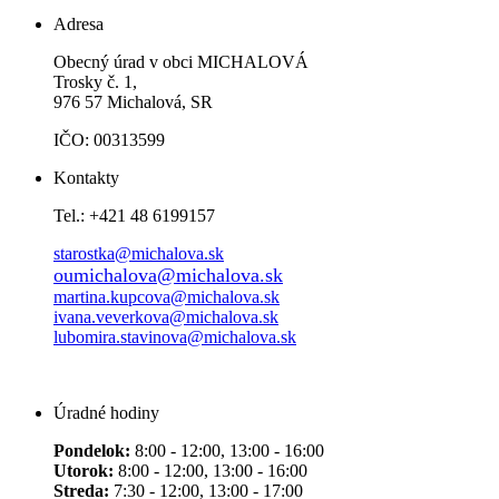
Adresa
Obecný úrad v obci MICHALOVÁ
Trosky č. 1,
976 57 Michalová, SR
IČO: 00313599
Kontakty
Tel.: +421 48 6199157
starostka@michalova.sk
oumichalova@michalova.sk
martina.kupcova@michalova.sk
ivana.veverkova@michalova.sk
lubomira.stavinova@michalova.sk
Úradné hodiny
Pondelok:
8:00 - 12:00, 13:00 - 16:00
Utorok:
8:00 - 12:00, 13:00 - 16:00
Streda:
7:30 - 12:00, 13:00 - 17:00