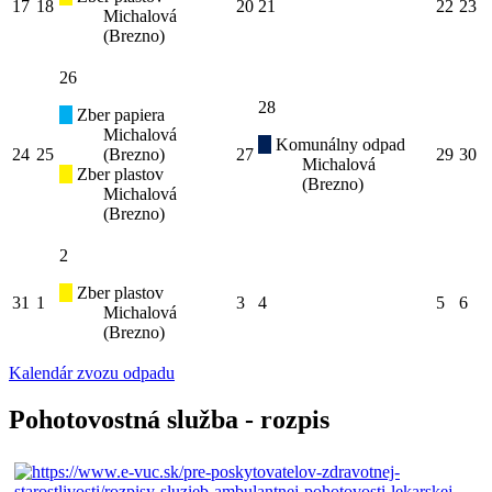
17
18
20
21
22
23
Michalová
(Brezno)
26
28
Zber papiera
Michalová
Komunálny odpad
24
25
(Brezno)
27
29
30
Michalová
Zber plastov
(Brezno)
Michalová
(Brezno)
2
Zber plastov
31
1
3
4
5
6
Michalová
(Brezno)
Kalendár zvozu odpadu
Pohotovostná služba - rozpis