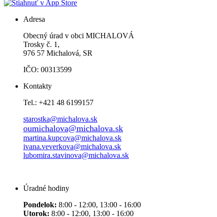
Adresa
Obecný úrad v obci MICHALOVÁ
Trosky č. 1,
976 57 Michalová, SR
IČO: 00313599
Kontakty
Tel.: +421 48 6199157
starostka@michalova.sk
oumichalova@michalova.sk
martina.kupcova@michalova.sk
ivana.veverkova@michalova.sk
lubomira.stavinova@michalova.sk
Úradné hodiny
Pondelok:
8:00 - 12:00, 13:00 - 16:00
Utorok:
8:00 - 12:00, 13:00 - 16:00