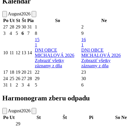
Kalendár
August
2026
Po
Ut
St
Št
Pia
So
Ne
27
28
29
30
31
1
2
3
4
5
6
7
8
9
15
16
1
1
DNI OBCE
DNI OBCE
10
11
12
13
14
MICHALOVÁ 2026
MICHALOVÁ 2026
Zobraziť všetky
Zobraziť všetky
záznamy z dňa
záznamy z dňa
17
18
19
20
21
22
23
24
25
26
27
28
29
30
31
1
2
3
4
5
6
Harmonogram zberu odpadu
August
2026
Po
Ut
St
Št
Pi
So
Ne
29