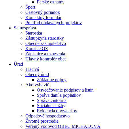
Farské oznamy
Šport
Cestovný poriadok
Kontaktný formulár
Prehľad podávaných projektov
Samospráva
Starostka
Zástupkyňa starostky
Obecné zastupiteľstvo
Komisie OZ
Zápisnice a uznesenia
Hlavný kontrolór obce
Úrad
Tlačivá
Obecný úrad
Základné pojmy
Ako vybaviť
Osvedčovanie podpisov a listín
Správa daní a poplatkov
Správa cintorína
Sociálne služby
Evidencia obyvateľov
Odpadové hospodárstvo
Životné prostredie
Verejný vodovod OBEC MICHALOVÁ