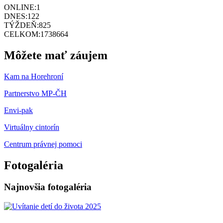
ONLINE:
1
DNES:
122
TÝŽDEŇ:
825
CELKOM:
1738664
Môžete mať záujem
Kam na Horehroní
Partnerstvo MP-ČH
Envi-pak
Virtuálny cintorín
Centrum právnej pomoci
Fotogaléria
Najnovšia fotogaléria