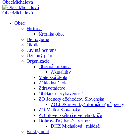
Obec
Michalová
Obec
Michalová
Obec
História
Kronika obce
Demografia
Okolie
Civilná ochrana
Územný plán
Organizácie
Obecná knižnica
Aktualitky
Materská škola
Základná škola
Zdravotníctvo
Občianska vybavenosť
ZO Jednoty dôchodcov Slovenska
ZO JDS novinky⁄informácie⁄príspevky
ZO Matica Slovenská
ZO Slovenského červeného kríža
Dobrovoľný hasičský zbor
DHZ Michalová - mládež
Farský úrad