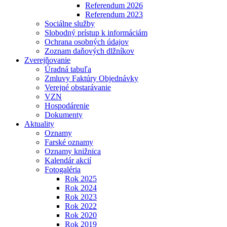
Referendum 2026
Referendum 2023
Sociálne služby
Slobodný prístup k informáciám
Ochrana osobných údajov
Zoznam daňových dlžníkov
Zverejňovanie
Úradná tabuľa
Zmluvy Faktúry Objednávky
Verejné obstarávanie
VZN
Hospodárenie
Dokumenty
Aktuality
Oznamy
Farské oznamy
Oznamy knižnica
Kalendár akcií
Fotogaléria
Rok 2025
Rok 2024
Rok 2023
Rok 2022
Rok 2020
Rok 2019