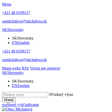
Menu
+421 48 6199157
oumichalova@michalova.sk
SK
Slovensky
SK
Slovensky
EN
English
+421 48 6199157
oumichalova@michalova.sk
Mapa webu
RSS
Verzia pre seniorov
SK
Slovensky
SK
Slovensky
EN
English
Hľadaný výraz
Hľadať
rozšírené vyhľadávanie