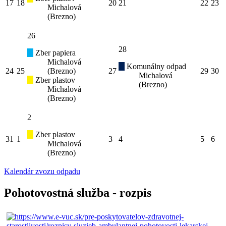
17
18
20
21
22
23
Michalová
(Brezno)
26
28
Zber papiera
Michalová
Komunálny odpad
24
25
(Brezno)
27
29
30
Michalová
Zber plastov
(Brezno)
Michalová
(Brezno)
2
Zber plastov
31
1
3
4
5
6
Michalová
(Brezno)
Kalendár zvozu odpadu
Pohotovostná služba - rozpis