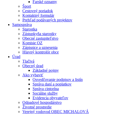
Farské oznamy
Šport
Cestovný poriadok
Kontaktný formulár
Prehľad podávaných projektov
Samospráva
Starostka
Zástupkyňa starostky
Obecné zastupiteľstvo
Komisie OZ
Zápisnice a uznesenia
Hlavný kontrolór obce
Úrad
Tlačivá
Obecný úrad
Základné pojmy
Ako vybaviť
Osvedčovanie podpisov a listín
Správa daní a poplatkov
Správa cintorína
Sociálne služby
Evidencia obyvateľov
Odpadové hospodárstvo
Životné prostredie
Verejný vodovod OBEC MICHALOVÁ