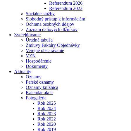
Referendum 2026
Referendum 2023
Sociálne služby
Slobodný prístup k informáciám
Ochrana osobných údajov
Zoznam daňových dlžníkov
Zverejňovanie
Úradná tabuľa
Zmluvy Faktúry Objednávky
Verejné obstarávanie
VZN
Hospodárenie
Dokumenty
Aktuality
Oznamy
Farské oznamy
Oznamy knižnica
Kalendár akcií
Fotogaléria
Rok 2025
Rok 2024
Rok 2023
Rok 2022
Rok 2020
Rok 2019