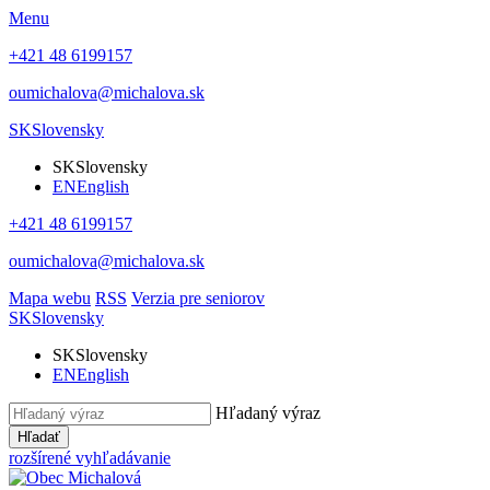
Menu
+421 48 6199157
oumichalova@michalova.sk
SK
Slovensky
SK
Slovensky
EN
English
+421 48 6199157
oumichalova@michalova.sk
Mapa webu
RSS
Verzia pre seniorov
SK
Slovensky
SK
Slovensky
EN
English
Hľadaný výraz
Hľadať
rozšírené vyhľadávanie