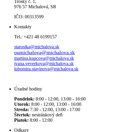
Trosky č. 1,
976 57 Michalová, SR
IČO: 00313599
Kontakty
Tel.: +421 48 6199157
starostka@michalova.sk
oumichalova@michalova.sk
martina.kupcova@michalova.sk
ivana.veverkova@michalova.sk
lubomira.stavinova@michalova.sk
Úradné hodiny
Pondelok:
8:00 - 12:00, 13:00 - 16:00
Utorok:
8:00 - 12:00, 13:00 - 16:00
Streda:
7:30 - 12:00, 13:00 - 17:00
Štvrtok:
nestránkový deň
Piatok:
8:00 - 12:00
Odkazy