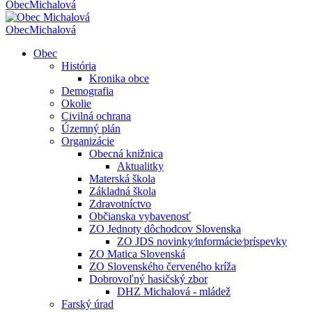
Obec
Michalová
Obec
Michalová
Obec
História
Kronika obce
Demografia
Okolie
Civilná ochrana
Územný plán
Organizácie
Obecná knižnica
Aktualitky
Materská škola
Základná škola
Zdravotníctvo
Občianska vybavenosť
ZO Jednoty dôchodcov Slovenska
ZO JDS novinky⁄informácie⁄príspevky
ZO Matica Slovenská
ZO Slovenského červeného kríža
Dobrovoľný hasičský zbor
DHZ Michalová - mládež
Farský úrad