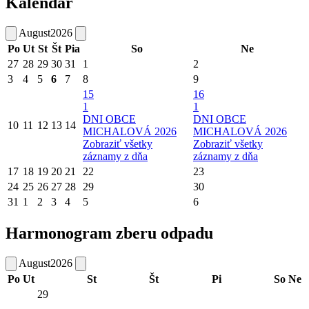
Kalendár
August
2026
Po
Ut
St
Št
Pia
So
Ne
27
28
29
30
31
1
2
3
4
5
6
7
8
9
15
16
1
1
DNI OBCE
DNI OBCE
10
11
12
13
14
MICHALOVÁ 2026
MICHALOVÁ 2026
Zobraziť všetky
Zobraziť všetky
záznamy z dňa
záznamy z dňa
17
18
19
20
21
22
23
24
25
26
27
28
29
30
31
1
2
3
4
5
6
Harmonogram zberu odpadu
August
2026
Po
Ut
St
Št
Pi
So
Ne
29