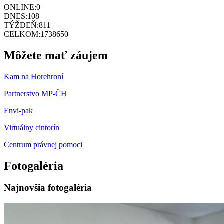
ONLINE:
0
DNES:
108
TÝŽDEŇ:
811
CELKOM:
1738650
Môžete mať záujem
Kam na Horehroní
Partnerstvo MP-ČH
Envi-pak
Virtuálny cintorín
Centrum právnej pomoci
Fotogaléria
Najnovšia fotogaléria