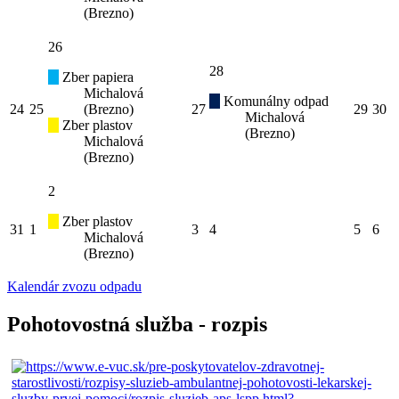
(Brezno)
26
28
Zber papiera
Michalová
Komunálny odpad
24
25
(Brezno)
27
29
30
Michalová
Zber plastov
(Brezno)
Michalová
(Brezno)
2
Zber plastov
31
1
3
4
5
6
Michalová
(Brezno)
Kalendár zvozu odpadu
Pohotovostná služba - rozpis