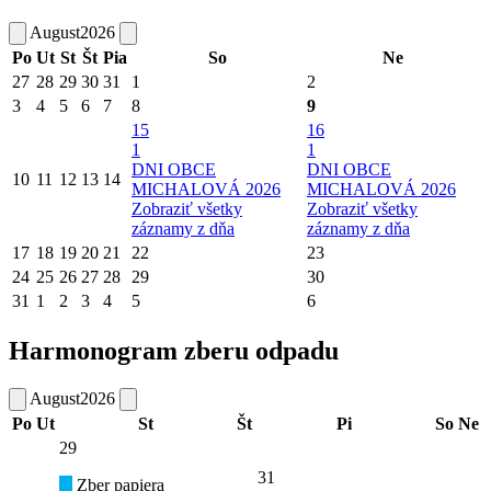
August
2026
Po
Ut
St
Št
Pia
So
Ne
27
28
29
30
31
1
2
3
4
5
6
7
8
9
15
16
1
1
DNI OBCE
DNI OBCE
10
11
12
13
14
MICHALOVÁ 2026
MICHALOVÁ 2026
Zobraziť všetky
Zobraziť všetky
záznamy z dňa
záznamy z dňa
17
18
19
20
21
22
23
24
25
26
27
28
29
30
31
1
2
3
4
5
6
Harmonogram zberu odpadu
August
2026
Po
Ut
St
Št
Pi
So
Ne
29
31
Zber papiera