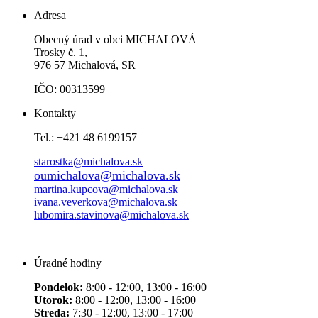
Adresa
Obecný úrad v obci MICHALOVÁ
Trosky č. 1,
976 57 Michalová, SR
IČO: 00313599
Kontakty
Tel.: +421 48 6199157
starostka@michalova.sk
oumichalova@michalova.sk
martina.kupcova@michalova.sk
ivana.veverkova@michalova.sk
lubomira.stavinova@michalova.sk
Úradné hodiny
Pondelok:
8:00 - 12:00, 13:00 - 16:00
Utorok:
8:00 - 12:00, 13:00 - 16:00
Streda:
7:30 - 12:00, 13:00 - 17:00