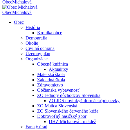
Obec
Michalová
Obec
Michalová
Obec
História
Kronika obce
Demografia
Okolie
Civilná ochrana
Územný plán
Organizácie
Obecná knižnica
Aktualitky
Materská škola
Základná škola
Zdravotníctvo
Občianska vybavenosť
ZO Jednoty dôchodcov Slovenska
ZO JDS novinky⁄informácie⁄príspevky
ZO Matica Slovenská
ZO Slovenského červeného kríža
Dobrovoľný hasičský zbor
DHZ Michalová - mládež
Farský úrad