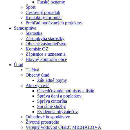
Farské oznamy
Šport
Cestovný poriadok
Kontaktný formulár
Prehľad podávaných projektov
Samospráva
Starostka
Zástupkyňa starostky
Obecné zastupiteľstvo
Komisie OZ
Zápisnice a uznesenia
Hlavný kontrolór obce
Úrad
Tlačivá
Obecný úrad
Základné pojmy
Ako vybaviť
Osvedčovanie podpisov a listín
Správa daní a poplatkov
Správa cintorína
Sociálne služby
Evidencia obyvateľov
Odpadové hospodárstvo
Životné prostredie
Verejný vodovod OBEC MICHALOVÁ