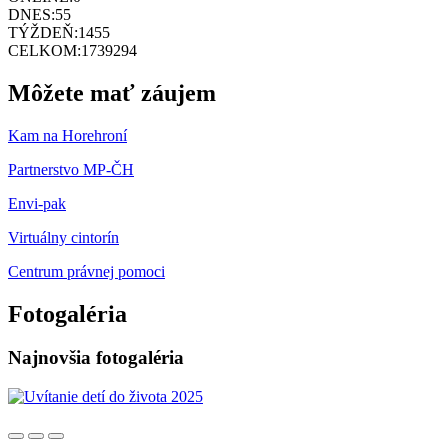
DNES:
55
TÝŽDEŇ:
1455
CELKOM:
1739294
Môžete mať záujem
Kam na Horehroní
Partnerstvo MP-ČH
Envi-pak
Virtuálny cintorín
Centrum právnej pomoci
Fotogaléria
Najnovšia fotogaléria