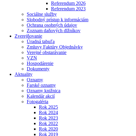
Referendum 2026
Referendum 2023
Sociálne služby
Slobodný prístup k informáciám
Ochrana osobných údajov
Zoznam daňových dlžníkov
Zverejňovanie
Úradná tabuľa
Zmluvy Faktúry Objednávky
Verejné obstarávanie
VZN
Hospodárenie
Dokumenty
Aktuality
Oznamy
Farské oznamy
Oznamy knižnica
Kalendár akcií
Fotogaléria
Rok 2025
Rok 2024
Rok 2023
Rok 2022
Rok 2020
Rok 2019