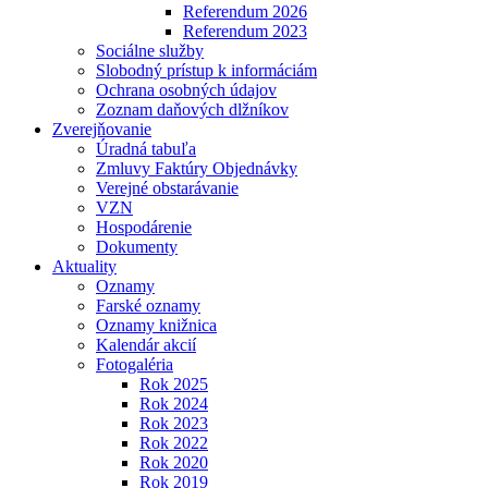
Referendum 2026
Referendum 2023
Sociálne služby
Slobodný prístup k informáciám
Ochrana osobných údajov
Zoznam daňových dlžníkov
Zverejňovanie
Úradná tabuľa
Zmluvy Faktúry Objednávky
Verejné obstarávanie
VZN
Hospodárenie
Dokumenty
Aktuality
Oznamy
Farské oznamy
Oznamy knižnica
Kalendár akcií
Fotogaléria
Rok 2025
Rok 2024
Rok 2023
Rok 2022
Rok 2020
Rok 2019