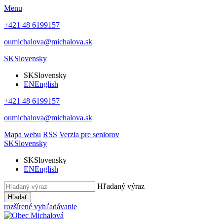
Menu
+421 48 6199157
oumichalova@michalova.sk
SK
Slovensky
SK
Slovensky
EN
English
+421 48 6199157
oumichalova@michalova.sk
Mapa webu
RSS
Verzia pre seniorov
SK
Slovensky
SK
Slovensky
EN
English
Hľadaný výraz
Hľadať
rozšírené vyhľadávanie