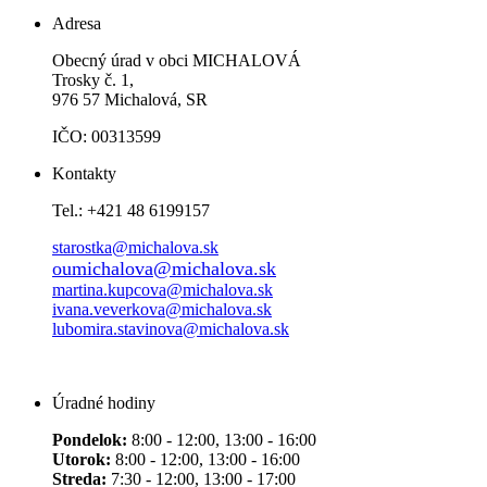
Adresa
Obecný úrad v obci MICHALOVÁ
Trosky č. 1,
976 57 Michalová, SR
IČO: 00313599
Kontakty
Tel.: +421 48 6199157
starostka@michalova.sk
oumichalova@michalova.sk
martina.kupcova@michalova.sk
ivana.veverkova@michalova.sk
lubomira.stavinova@michalova.sk
Úradné hodiny
Pondelok:
8:00 - 12:00, 13:00 - 16:00
Utorok:
8:00 - 12:00, 13:00 - 16:00
Streda:
7:30 - 12:00, 13:00 - 17:00