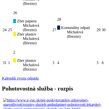
(Brezno)
26
28
Zber papiera
Michalová
Komunálny odpad
24
25
(Brezno)
27
29
30
Michalová
Zber plastov
(Brezno)
Michalová
(Brezno)
2
Zber plastov
31
1
3
4
5
6
Michalová
(Brezno)
Kalendár zvozu odpadu
Pohotovostná služba - rozpis