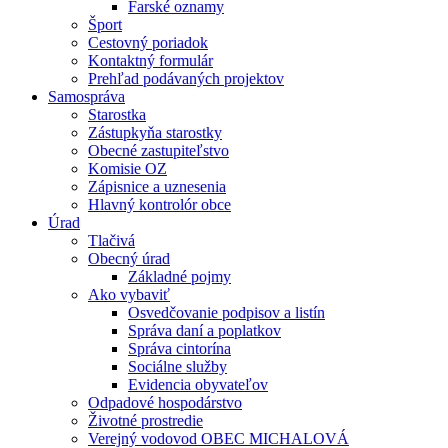
Farské oznamy
Šport
Cestovný poriadok
Kontaktný formulár
Prehľad podávaných projektov
Samospráva
Starostka
Zástupkyňa starostky
Obecné zastupiteľstvo
Komisie OZ
Zápisnice a uznesenia
Hlavný kontrolór obce
Úrad
Tlačivá
Obecný úrad
Základné pojmy
Ako vybaviť
Osvedčovanie podpisov a listín
Správa daní a poplatkov
Správa cintorína
Sociálne služby
Evidencia obyvateľov
Odpadové hospodárstvo
Životné prostredie
Verejný vodovod OBEC MICHALOVÁ