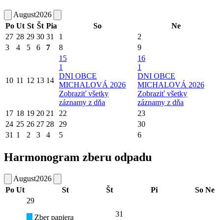
August
2026
Po
Ut
St
Št
Pia
So
Ne
27
28
29
30
31
1
2
3
4
5
6
7
8
9
15
16
1
1
DNI OBCE
DNI OBCE
10
11
12
13
14
MICHALOVÁ 2026
MICHALOVÁ 2026
Zobraziť všetky
Zobraziť všetky
záznamy z dňa
záznamy z dňa
17
18
19
20
21
22
23
24
25
26
27
28
29
30
31
1
2
3
4
5
6
Harmonogram zberu odpadu
August
2026
Po
Ut
St
Št
Pi
So
Ne
29
31
Zber papiera