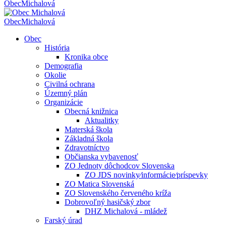
Obec
Michalová
Obec
Michalová
Obec
História
Kronika obce
Demografia
Okolie
Civilná ochrana
Územný plán
Organizácie
Obecná knižnica
Aktualitky
Materská škola
Základná škola
Zdravotníctvo
Občianska vybavenosť
ZO Jednoty dôchodcov Slovenska
ZO JDS novinky⁄informácie⁄príspevky
ZO Matica Slovenská
ZO Slovenského červeného kríža
Dobrovoľný hasičský zbor
DHZ Michalová - mládež
Farský úrad