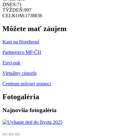
DNES:
71
TÝŽDEŇ:
997
CELKOM:
1738836
Môžete mať záujem
Kam na Horehroní
Partnerstvo MP-ČH
Envi-pak
Virtuálny cintorín
Centrum právnej pomoci
Fotogaléria
Najnovšia fotogaléria