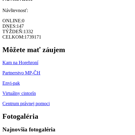
Návštevnosť:
ONLINE:
0
DNES:
147
TÝŽDEŇ:
1332
CELKOM:
1739171
Môžete mať záujem
Kam na Horehroní
Partnerstvo MP-ČH
Envi-pak
Virtuálny cintorín
Centrum právnej pomoci
Fotogaléria
Najnovšia fotogaléria