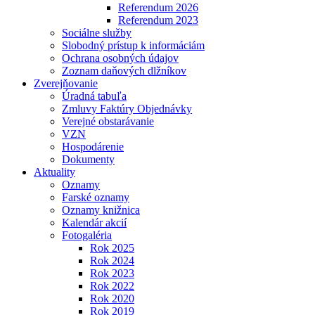
Referendum 2026
Referendum 2023
Sociálne služby
Slobodný prístup k informáciám
Ochrana osobných údajov
Zoznam daňových dlžníkov
Zverejňovanie
Úradná tabuľa
Zmluvy Faktúry Objednávky
Verejné obstarávanie
VZN
Hospodárenie
Dokumenty
Aktuality
Oznamy
Farské oznamy
Oznamy knižnica
Kalendár akcií
Fotogaléria
Rok 2025
Rok 2024
Rok 2023
Rok 2022
Rok 2020
Rok 2019