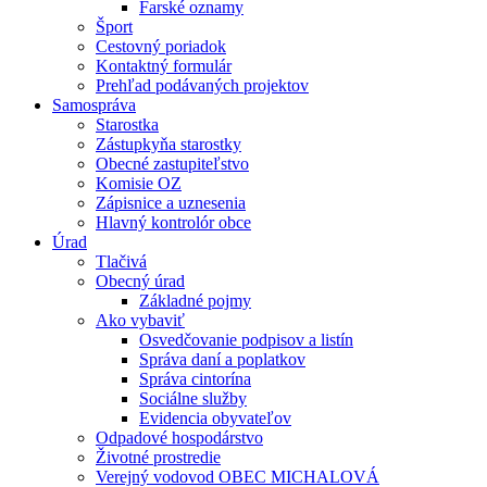
Farské oznamy
Šport
Cestovný poriadok
Kontaktný formulár
Prehľad podávaných projektov
Samospráva
Starostka
Zástupkyňa starostky
Obecné zastupiteľstvo
Komisie OZ
Zápisnice a uznesenia
Hlavný kontrolór obce
Úrad
Tlačivá
Obecný úrad
Základné pojmy
Ako vybaviť
Osvedčovanie podpisov a listín
Správa daní a poplatkov
Správa cintorína
Sociálne služby
Evidencia obyvateľov
Odpadové hospodárstvo
Životné prostredie
Verejný vodovod OBEC MICHALOVÁ