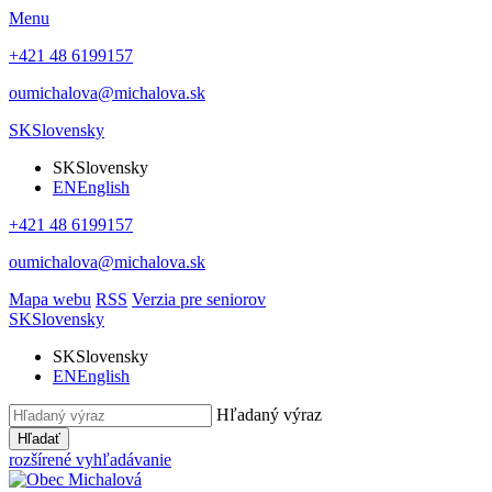
Menu
+421 48 6199157
oumichalova@michalova.sk
SK
Slovensky
SK
Slovensky
EN
English
+421 48 6199157
oumichalova@michalova.sk
Mapa webu
RSS
Verzia pre seniorov
SK
Slovensky
SK
Slovensky
EN
English
Hľadaný výraz
Hľadať
rozšírené vyhľadávanie