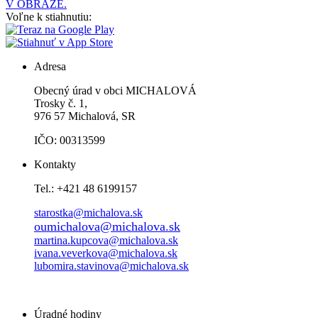
V OBRAZE.
Voľne k stiahnutiu:
Adresa
Obecný úrad v obci MICHALOVÁ
Trosky č. 1,
976 57 Michalová, SR
IČO: 00313599
Kontakty
Tel.: +421 48 6199157
starostka@michalova.sk
oumichalova@michalova.sk
martina.kupcova@michalova.sk
ivana.veverkova@michalova.sk
lubomira.stavinova@michalova.sk
Úradné hodiny