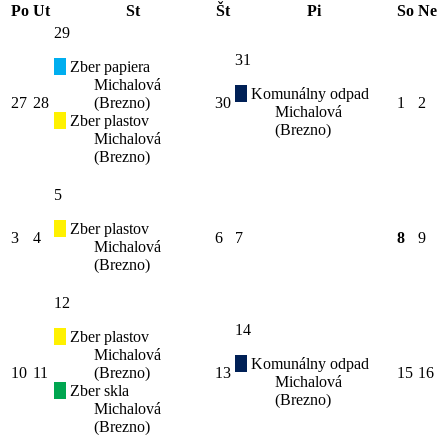
Po
Ut
St
Št
Pi
So
Ne
29
31
Zber papiera
Michalová
Komunálny odpad
27
28
(Brezno)
30
1
2
Michalová
Zber plastov
(Brezno)
Michalová
(Brezno)
5
Zber plastov
3
4
6
7
8
9
Michalová
(Brezno)
12
14
Zber plastov
Michalová
Komunálny odpad
10
11
(Brezno)
13
15
16
Michalová
Zber skla
(Brezno)
Michalová
(Brezno)