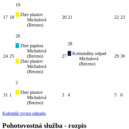
19
Zber plastov
17
18
20
21
22
23
Michalová
(Brezno)
26
28
Zber papiera
Michalová
Komunálny odpad
24
25
(Brezno)
27
29
30
Michalová
Zber plastov
(Brezno)
Michalová
(Brezno)
2
Zber plastov
31
1
3
4
5
6
Michalová
(Brezno)
Kalendár zvozu odpadu
Pohotovostná služba - rozpis