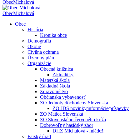
Obec
Michalová
Obec
Michalová
Obec
História
Kronika obce
Demografia
Okolie
Civilná ochrana
Územný plán
Organizácie
Obecná knižnica
Aktualitky
Materská škola
Základná škola
Zdravotníctvo
Občianska vybavenosť
ZO Jednoty dôchodcov Slovenska
ZO JDS novinky⁄informácie⁄príspevky
ZO Matica Slovenská
ZO Slovenského červeného kríža
Dobrovoľný hasičský zbor
DHZ Michalová - mládež
Farský úrad