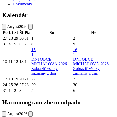
Dokumenty
Kalendár
August
2026
Po
Ut
St
Št
Pia
So
Ne
27
28
29
30
31
1
2
3
4
5
6
7
8
9
15
16
1
1
DNI OBCE
DNI OBCE
10
11
12
13
14
MICHALOVÁ 2026
MICHALOVÁ 2026
Zobraziť všetky
Zobraziť všetky
záznamy z dňa
záznamy z dňa
17
18
19
20
21
22
23
24
25
26
27
28
29
30
31
1
2
3
4
5
6
Harmonogram zberu odpadu
August
2026