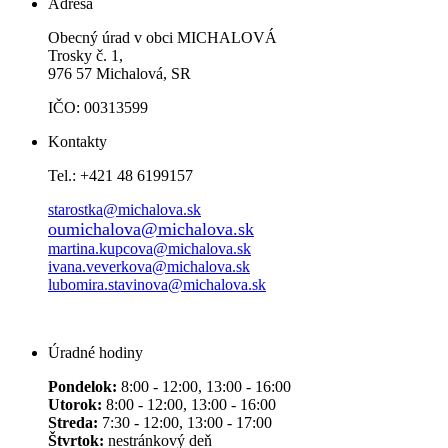
Adresa
Obecný úrad v obci MICHALOVÁ
Trosky č. 1,
976 57 Michalová, SR
IČO: 00313599
Kontakty
Tel.: +421 48 6199157
starostka@michalova.sk
oumichalova@michalova.sk
martina.kupcova@michalova.sk
ivana.veverkova@michalova.sk
lubomira.stavinova@michalova.sk
Úradné hodiny
Pondelok:
8:00 - 12:00, 13:00 - 16:00
Utorok:
8:00 - 12:00, 13:00 - 16:00
Streda:
7:30 - 12:00, 13:00 - 17:00
Štvrtok:
nestránkový deň