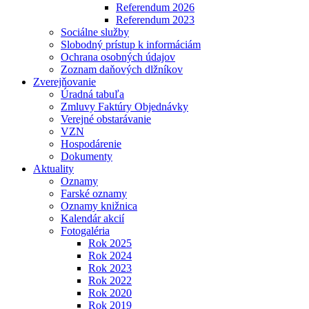
Referendum 2026
Referendum 2023
Sociálne služby
Slobodný prístup k informáciám
Ochrana osobných údajov
Zoznam daňových dlžníkov
Zverejňovanie
Úradná tabuľa
Zmluvy Faktúry Objednávky
Verejné obstarávanie
VZN
Hospodárenie
Dokumenty
Aktuality
Oznamy
Farské oznamy
Oznamy knižnica
Kalendár akcií
Fotogaléria
Rok 2025
Rok 2024
Rok 2023
Rok 2022
Rok 2020
Rok 2019