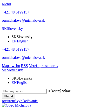
Menu
+421 48 6199157
oumichalova@michalova.sk
SK
Slovensky
SK
Slovensky
EN
English
+421 48 6199157
oumichalova@michalova.sk
Mapa webu
RSS
Verzia pre seniorov
SK
Slovensky
SK
Slovensky
EN
English
Hľadaný výraz
Hľadať
rozšírené vyhľadávanie