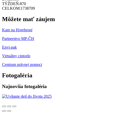
TÝŽDEŇ:
870
CELKOM:
1738709
Môžete mať záujem
Kam na Horehroní
Partnerstvo MP-ČH
Envi-pak
Virtuálny cintorín
Centrum právnej pomoci
Fotogaléria
Najnovšia fotogaléria