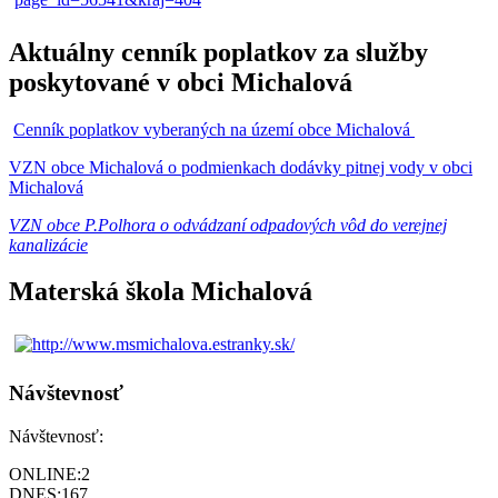
Aktuálny cenník poplatkov za služby
poskytované v obci Michalová
Cenník poplatkov vyberaných na území obce Michalová
VZN obce Michalová o podmienkach dodávky pitnej vody v obci
Michalová
VZN obce P.Polhora o odvádzaní odpadových vôd do verejnej
kanalizácie
Materská škola Michalová
Návštevnosť
Návštevnosť:
ONLINE:
2
DNES:
167