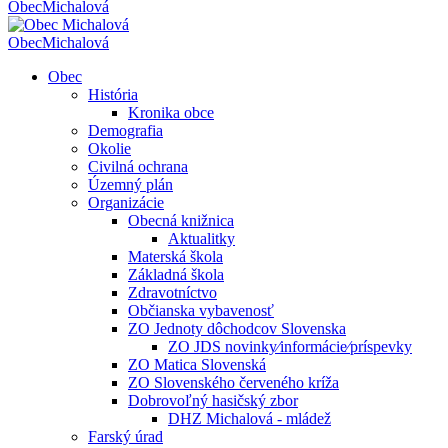
Obec
Michalová
Obec
Michalová
Obec
História
Kronika obce
Demografia
Okolie
Civilná ochrana
Územný plán
Organizácie
Obecná knižnica
Aktualitky
Materská škola
Základná škola
Zdravotníctvo
Občianska vybavenosť
ZO Jednoty dôchodcov Slovenska
ZO JDS novinky⁄informácie⁄príspevky
ZO Matica Slovenská
ZO Slovenského červeného kríža
Dobrovoľný hasičský zbor
DHZ Michalová - mládež
Farský úrad