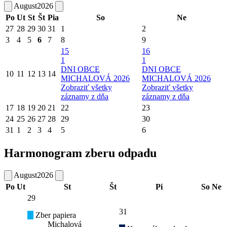
August
2026
Po
Ut
St
Št
Pia
So
Ne
27
28
29
30
31
1
2
3
4
5
6
7
8
9
15
16
1
1
DNI OBCE
DNI OBCE
10
11
12
13
14
MICHALOVÁ 2026
MICHALOVÁ 2026
Zobraziť všetky
Zobraziť všetky
záznamy z dňa
záznamy z dňa
17
18
19
20
21
22
23
24
25
26
27
28
29
30
31
1
2
3
4
5
6
Harmonogram zberu odpadu
August
2026
Po
Ut
St
Št
Pi
So
Ne
29
31
Zber papiera
Michalová