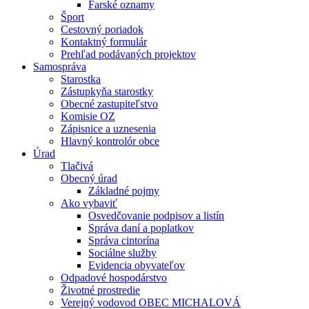
Farské oznamy
Šport
Cestovný poriadok
Kontaktný formulár
Prehľad podávaných projektov
Samospráva
Starostka
Zástupkyňa starostky
Obecné zastupiteľstvo
Komisie OZ
Zápisnice a uznesenia
Hlavný kontrolór obce
Úrad
Tlačivá
Obecný úrad
Základné pojmy
Ako vybaviť
Osvedčovanie podpisov a listín
Správa daní a poplatkov
Správa cintorína
Sociálne služby
Evidencia obyvateľov
Odpadové hospodárstvo
Životné prostredie
Verejný vodovod OBEC MICHALOVÁ