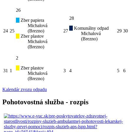
26
28
Zber papiera
Michalová
Komunálny odpad
24
25
(Brezno)
27
29
30
Michalová
Zber plastov
(Brezno)
Michalová
(Brezno)
2
Zber plastov
31
1
3
4
5
6
Michalová
(Brezno)
Kalendár zvozu odpadu
Pohotovostná služba - rozpis