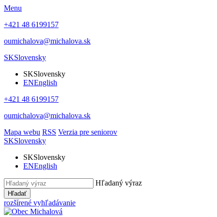
Menu
+421 48 6199157
oumichalova@michalova.sk
SK
Slovensky
SK
Slovensky
EN
English
+421 48 6199157
oumichalova@michalova.sk
Mapa webu
RSS
Verzia pre seniorov
SK
Slovensky
SK
Slovensky
EN
English
Hľadaný výraz
Hľadať
rozšírené vyhľadávanie