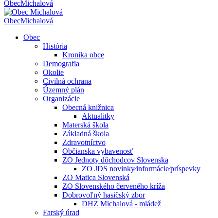
Obec
Michalová
Obec
Michalová
Obec
História
Kronika obce
Demografia
Okolie
Civilná ochrana
Územný plán
Organizácie
Obecná knižnica
Aktualitky
Materská škola
Základná škola
Zdravotníctvo
Občianska vybavenosť
ZO Jednoty dôchodcov Slovenska
ZO JDS novinky⁄informácie⁄príspevky
ZO Matica Slovenská
ZO Slovenského červeného kríža
Dobrovoľný hasičský zbor
DHZ Michalová - mládež
Farský úrad