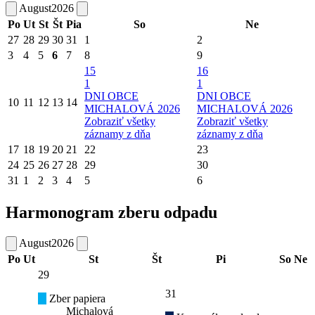
August
2026
Po
Ut
St
Št
Pia
So
Ne
27
28
29
30
31
1
2
3
4
5
6
7
8
9
15
16
1
1
DNI OBCE
DNI OBCE
10
11
12
13
14
MICHALOVÁ 2026
MICHALOVÁ 2026
Zobraziť všetky
Zobraziť všetky
záznamy z dňa
záznamy z dňa
17
18
19
20
21
22
23
24
25
26
27
28
29
30
31
1
2
3
4
5
6
Harmonogram zberu odpadu
August
2026
Po
Ut
St
Št
Pi
So
Ne
29
31
Zber papiera
Michalová