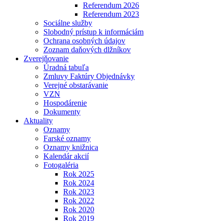
Referendum 2026
Referendum 2023
Sociálne služby
Slobodný prístup k informáciám
Ochrana osobných údajov
Zoznam daňových dlžníkov
Zverejňovanie
Úradná tabuľa
Zmluvy Faktúry Objednávky
Verejné obstarávanie
VZN
Hospodárenie
Dokumenty
Aktuality
Oznamy
Farské oznamy
Oznamy knižnica
Kalendár akcií
Fotogaléria
Rok 2025
Rok 2024
Rok 2023
Rok 2022
Rok 2020
Rok 2019