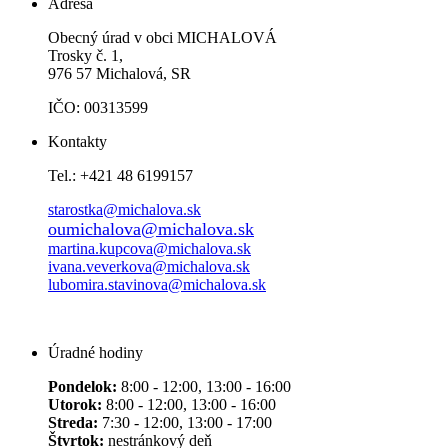
Adresa
Obecný úrad v obci MICHALOVÁ
Trosky č. 1,
976 57 Michalová, SR
IČO: 00313599
Kontakty
Tel.: +421 48 6199157
starostka@michalova.sk
oumichalova@michalova.sk
martina.kupcova@michalova.sk
ivana.veverkova@michalova.sk
lubomira.stavinova@michalova.sk
Úradné hodiny
Pondelok:
8:00 - 12:00, 13:00 - 16:00
Utorok:
8:00 - 12:00, 13:00 - 16:00
Streda:
7:30 - 12:00, 13:00 - 17:00
Štvrtok:
nestránkový deň