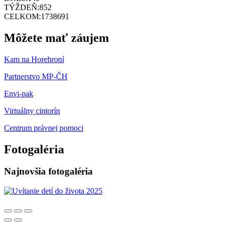
TÝŽDEŇ:
852
CELKOM:
1738691
Môžete mať záujem
Kam na Horehroní
Partnerstvo MP-ČH
Envi-pak
Virtuálny cintorín
Centrum právnej pomoci
Fotogaléria
Najnovšia fotogaléria