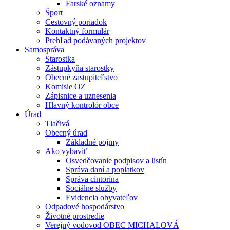
Farské oznamy
Šport
Cestovný poriadok
Kontaktný formulár
Prehľad podávaných projektov
Samospráva
Starostka
Zástupkyňa starostky
Obecné zastupiteľstvo
Komisie OZ
Zápisnice a uznesenia
Hlavný kontrolór obce
Úrad
Tlačivá
Obecný úrad
Základné pojmy
Ako vybaviť
Osvedčovanie podpisov a listín
Správa daní a poplatkov
Správa cintorína
Sociálne služby
Evidencia obyvateľov
Odpadové hospodárstvo
Životné prostredie
Verejný vodovod OBEC MICHALOVÁ