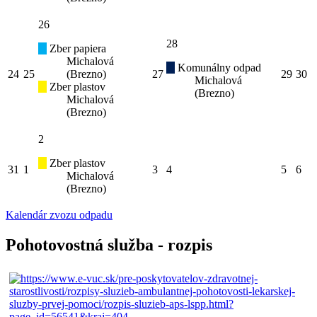
26
28
Zber papiera
Michalová
Komunálny odpad
24
25
(Brezno)
27
29
30
Michalová
Zber plastov
(Brezno)
Michalová
(Brezno)
2
Zber plastov
31
1
3
4
5
6
Michalová
(Brezno)
Kalendár zvozu odpadu
Pohotovostná služba - rozpis