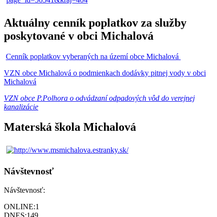
Aktuálny cenník poplatkov za služby
poskytované v obci Michalová
Cenník poplatkov vyberaných na území obce Michalová
VZN obce Michalová o podmienkach dodávky pitnej vody v obci
Michalová
VZN obce P.Polhora o odvádzaní odpadových vôd do verejnej
kanalizácie
Materská škola Michalová
Návštevnosť
Návštevnosť:
ONLINE:
1
DNES:
149