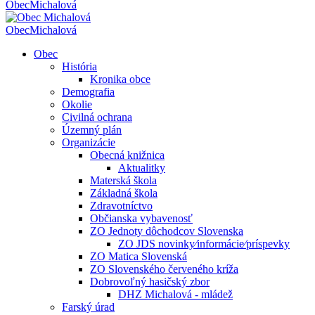
Obec
Michalová
Obec
Michalová
Obec
História
Kronika obce
Demografia
Okolie
Civilná ochrana
Územný plán
Organizácie
Obecná knižnica
Aktualitky
Materská škola
Základná škola
Zdravotníctvo
Občianska vybavenosť
ZO Jednoty dôchodcov Slovenska
ZO JDS novinky⁄informácie⁄príspevky
ZO Matica Slovenská
ZO Slovenského červeného kríža
Dobrovoľný hasičský zbor
DHZ Michalová - mládež
Farský úrad