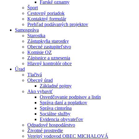
Farské oznamy
Šport
Cestovný poriadok
Kontaktný formulár
Prehľad podávaných projektov
Samospráva
Starostka
Zástupkyňa starostky
Obecné zastupiteľstvo
Komisie OZ
Zápisnice a uznesenia
Hlavný kontrolór obce
Úrad
Tlačivá
Obecný úrad
Základné pojmy
Ako vybaviť
Osvedčovanie podpisov a listín
Správa daní a poplatkov
Správa cintorína
Sociálne služby
Evidencia obyvateľov
Odpadové hospodárstvo
Životné prostredie
Verejný vodovod OBEC MICHALOVÁ