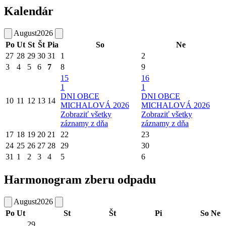
Kalendár
August
2026
Po
Ut
St
Št
Pia
So
Ne
27
28
29
30
31
1
2
3
4
5
6
7
8
9
15
16
1
1
DNI OBCE
DNI OBCE
10
11
12
13
14
MICHALOVÁ 2026
MICHALOVÁ 2026
Zobraziť všetky
Zobraziť všetky
záznamy z dňa
záznamy z dňa
17
18
19
20
21
22
23
24
25
26
27
28
29
30
31
1
2
3
4
5
6
Harmonogram zberu odpadu
August
2026
Po
Ut
St
Št
Pi
So
Ne
29