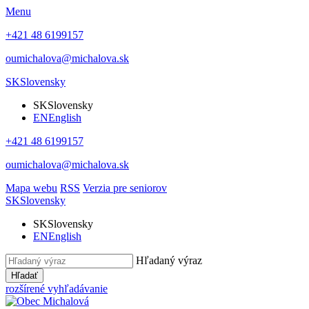
Menu
+421 48 6199157
oumichalova@michalova.sk
SK
Slovensky
SK
Slovensky
EN
English
+421 48 6199157
oumichalova@michalova.sk
Mapa webu
RSS
Verzia pre seniorov
SK
Slovensky
SK
Slovensky
EN
English
Hľadaný výraz
Hľadať
rozšírené vyhľadávanie