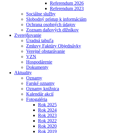
Referendum 2026
Referendum 2023
Sociálne služby
Slobodný prístup k informáciám
Ochrana osobných údajov
Zoznam daňových dlžníkov
Zverejňovanie
Úradná tabuľa
Zmluvy Faktúry Objednávky
Verejné obstarávanie
VZN
Hospodárenie
Dokumenty
Aktuality
Oznamy
Farské oznamy
Oznamy knižnica
Kalendár akcií
Fotogaléria
Rok 2025
Rok 2024
Rok 2023
Rok 2022
Rok 2020
Rok 2019