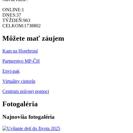
ONLINE:
1
DNES:
37
TÝŽDEŇ:
963
CELKOM:
1738802
Môžete mať záujem
Kam na Horehroní
Partnerstvo MP-ČH
Envi-pak
Virtuálny cintorín
Centrum právnej pomoci
Fotogaléria
Najnovšia fotogaléria