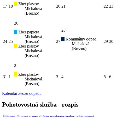
Zber plastov
17
18
20
21
22
23
Michalová
(Brezno)
26
28
Zber papiera
Michalová
Komunálny odpad
24
25
(Brezno)
27
29
30
Michalová
Zber plastov
(Brezno)
Michalová
(Brezno)
2
Zber plastov
31
1
3
4
5
6
Michalová
(Brezno)
Kalendár zvozu odpadu
Pohotovostná služba - rozpis