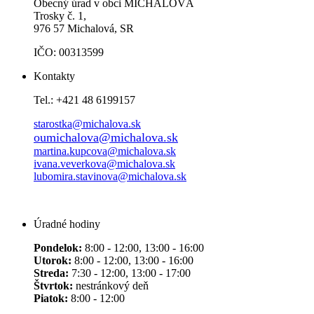
Obecný úrad v obci MICHALOVÁ
Trosky č. 1,
976 57 Michalová, SR
IČO: 00313599
Kontakty
Tel.: +421 48 6199157
starostka@michalova.sk
oumichalova@michalova.sk
martina.kupcova@michalova.sk
ivana.veverkova@michalova.sk
lubomira.stavinova@michalova.sk
Úradné hodiny
Pondelok:
8:00 - 12:00, 13:00 - 16:00
Utorok:
8:00 - 12:00, 13:00 - 16:00
Streda:
7:30 - 12:00, 13:00 - 17:00
Štvrtok:
nestránkový deň
Piatok:
8:00 - 12:00