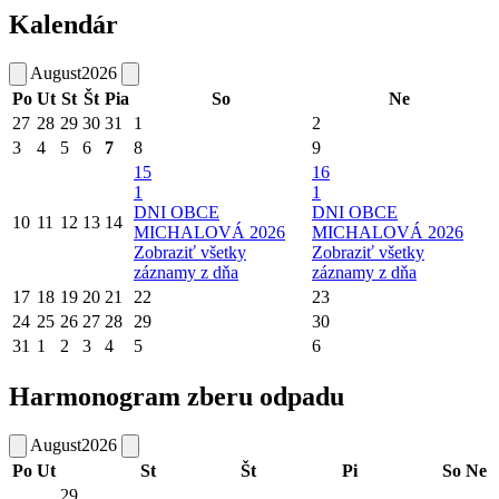
Kalendár
August
2026
Po
Ut
St
Št
Pia
So
Ne
27
28
29
30
31
1
2
3
4
5
6
7
8
9
15
16
1
1
DNI OBCE
DNI OBCE
10
11
12
13
14
MICHALOVÁ 2026
MICHALOVÁ 2026
Zobraziť všetky
Zobraziť všetky
záznamy z dňa
záznamy z dňa
17
18
19
20
21
22
23
24
25
26
27
28
29
30
31
1
2
3
4
5
6
Harmonogram zberu odpadu
August
2026
Po
Ut
St
Št
Pi
So
Ne
29