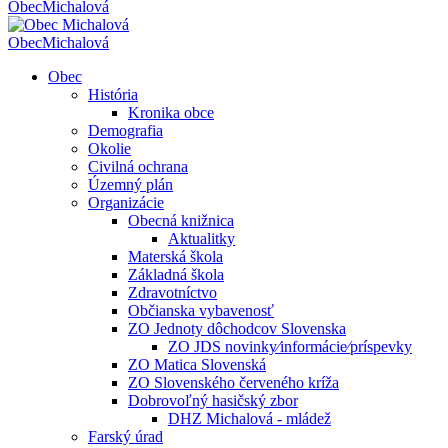
Obec
Michalová
Obec
Michalová
Obec
História
Kronika obce
Demografia
Okolie
Civilná ochrana
Územný plán
Organizácie
Obecná knižnica
Aktualitky
Materská škola
Základná škola
Zdravotníctvo
Občianska vybavenosť
ZO Jednoty dôchodcov Slovenska
ZO JDS novinky⁄informácie⁄príspevky
ZO Matica Slovenská
ZO Slovenského červeného kríža
Dobrovoľný hasičský zbor
DHZ Michalová - mládež
Farský úrad