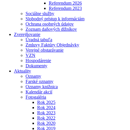
Referendum 2026
Referendum 2023
Sociálne služby
Slobodný prístup k informáciám
Ochrana osobných údajov
Zoznam daňových dlžníkov
Zverejňovanie
Úradná tabuľa
Zmluvy Faktúry Objednávky
Verejné obstarávanie
VZN
Hospodárenie
Dokumenty
Aktuality
Oznamy
Farské oznamy
Oznamy knižnica
Kalendár akcií
Fotogaléria
Rok 2025
Rok 2024
Rok 2023
Rok 2022
Rok 2020
Rok 2019