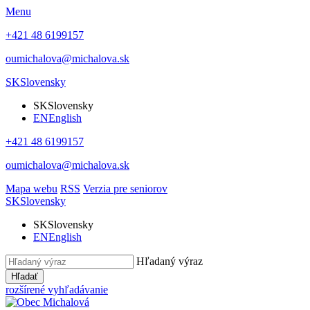
Menu
+421 48 6199157
oumichalova@michalova.sk
SK
Slovensky
SK
Slovensky
EN
English
+421 48 6199157
oumichalova@michalova.sk
Mapa webu
RSS
Verzia pre seniorov
SK
Slovensky
SK
Slovensky
EN
English
Hľadaný výraz
Hľadať
rozšírené vyhľadávanie