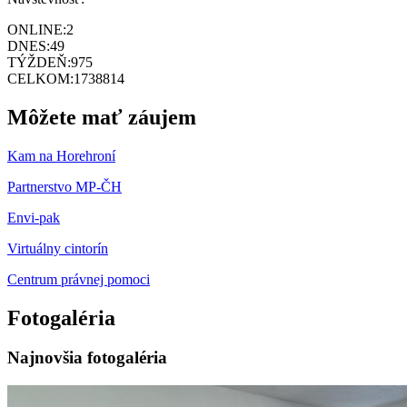
ONLINE:
2
DNES:
49
TÝŽDEŇ:
975
CELKOM:
1738814
Môžete mať záujem
Kam na Horehroní
Partnerstvo MP-ČH
Envi-pak
Virtuálny cintorín
Centrum právnej pomoci
Fotogaléria
Najnovšia fotogaléria