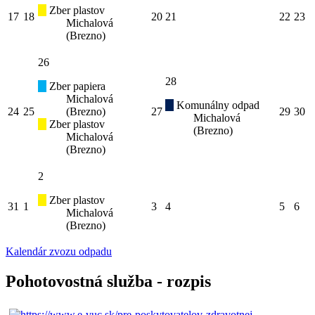
Zber plastov
17
18
20
21
22
23
Michalová
(Brezno)
26
28
Zber papiera
Michalová
Komunálny odpad
24
25
(Brezno)
27
29
30
Michalová
Zber plastov
(Brezno)
Michalová
(Brezno)
2
Zber plastov
31
1
3
4
5
6
Michalová
(Brezno)
Kalendár zvozu odpadu
Pohotovostná služba - rozpis