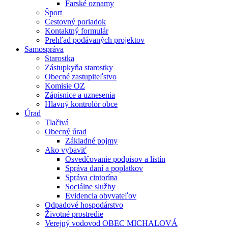
Farské oznamy
Šport
Cestovný poriadok
Kontaktný formulár
Prehľad podávaných projektov
Samospráva
Starostka
Zástupkyňa starostky
Obecné zastupiteľstvo
Komisie OZ
Zápisnice a uznesenia
Hlavný kontrolór obce
Úrad
Tlačivá
Obecný úrad
Základné pojmy
Ako vybaviť
Osvedčovanie podpisov a listín
Správa daní a poplatkov
Správa cintorína
Sociálne služby
Evidencia obyvateľov
Odpadové hospodárstvo
Životné prostredie
Verejný vodovod OBEC MICHALOVÁ