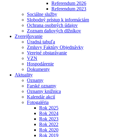
Referendum 2026
Referendum 2023
Sociálne služby
Slobodný prístup k informáciám
Ochrana osobných údajov
Zoznam daňových dlžníkov
Zverejňovanie
Úradná tabuľa
Zmluvy Faktúry Objednávky
Verejné obstarávanie
VZN
Hospodárenie
Dokumenty
Aktuality
Oznamy
Farské oznamy
Oznamy knižnica
Kalendár akcií
Fotogaléria
Rok 2025
Rok 2024
Rok 2023
Rok 2022
Rok 2020
Rok 2019