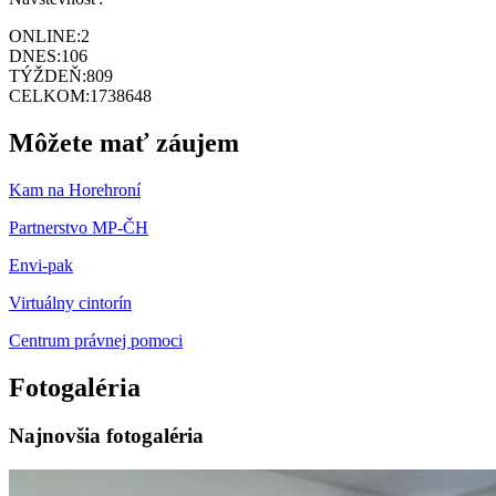
ONLINE:
2
DNES:
106
TÝŽDEŇ:
809
CELKOM:
1738648
Môžete mať záujem
Kam na Horehroní
Partnerstvo MP-ČH
Envi-pak
Virtuálny cintorín
Centrum právnej pomoci
Fotogaléria
Najnovšia fotogaléria