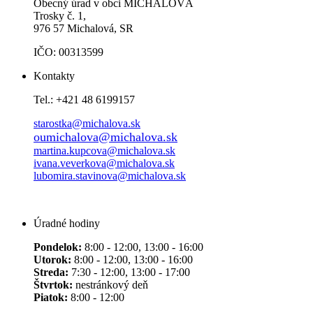
Obecný úrad v obci MICHALOVÁ
Trosky č. 1,
976 57 Michalová, SR
IČO: 00313599
Kontakty
Tel.: +421 48 6199157
starostka@michalova.sk
oumichalova@michalova.sk
martina.kupcova@michalova.sk
ivana.veverkova@michalova.sk
lubomira.stavinova@michalova.sk
Úradné hodiny
Pondelok:
8:00 - 12:00, 13:00 - 16:00
Utorok:
8:00 - 12:00, 13:00 - 16:00
Streda:
7:30 - 12:00, 13:00 - 17:00
Štvrtok:
nestránkový deň
Piatok:
8:00 - 12:00