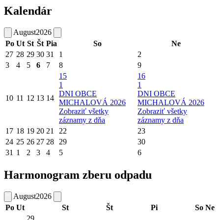
Kalendár
August
2026
Po
Ut
St
Št
Pia
So
Ne
27
28
29
30
31
1
2
3
4
5
6
7
8
9
15
16
1
1
DNI OBCE
DNI OBCE
10
11
12
13
14
MICHALOVÁ 2026
MICHALOVÁ 2026
Zobraziť všetky
Zobraziť všetky
záznamy z dňa
záznamy z dňa
17
18
19
20
21
22
23
24
25
26
27
28
29
30
31
1
2
3
4
5
6
Harmonogram zberu odpadu
August
2026
Po
Ut
St
Št
Pi
So
Ne
29