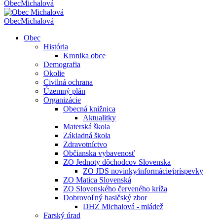
Obec
Michalová
Obec
Michalová
Obec
História
Kronika obce
Demografia
Okolie
Civilná ochrana
Územný plán
Organizácie
Obecná knižnica
Aktualitky
Materská škola
Základná škola
Zdravotníctvo
Občianska vybavenosť
ZO Jednoty dôchodcov Slovenska
ZO JDS novinky⁄informácie⁄príspevky
ZO Matica Slovenská
ZO Slovenského červeného kríža
Dobrovoľný hasičský zbor
DHZ Michalová - mládež
Farský úrad