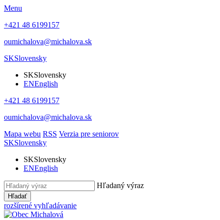
Menu
+421 48 6199157
oumichalova@michalova.sk
SK
Slovensky
SK
Slovensky
EN
English
+421 48 6199157
oumichalova@michalova.sk
Mapa webu
RSS
Verzia pre seniorov
SK
Slovensky
SK
Slovensky
EN
English
Hľadaný výraz
Hľadať
rozšírené vyhľadávanie