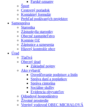
Farské oznamy
Šport
Cestovný poriadok
Kontaktný formulár
Prehľad podávaných projektov
Samospráva
Starostka
Zástupkyňa starostky
Obecné zastupiteľstvo
Komisie OZ
Zápisnice a uznesenia
Hlavný kontrolór obce
Úrad
Tlačivá
Obecný úrad
Základné pojmy
Ako vybaviť
Osvedčovanie podpisov a listín
Správa daní a poplatkov
Správa cintorína
Sociálne služby
Evidencia obyvateľov
Odpadové hospodárstvo
Životné prostredie
Verejný vodovod OBEC MICHALOVÁ