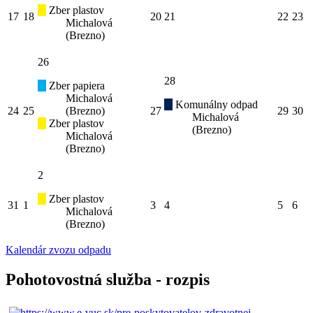
Zber plastov
17
18
20
21
22
23
Michalová
(Brezno)
26
28
Zber papiera
Michalová
Komunálny odpad
24
25
(Brezno)
27
29
30
Michalová
Zber plastov
(Brezno)
Michalová
(Brezno)
2
Zber plastov
31
1
3
4
5
6
Michalová
(Brezno)
Kalendár zvozu odpadu
Pohotovostná služba - rozpis