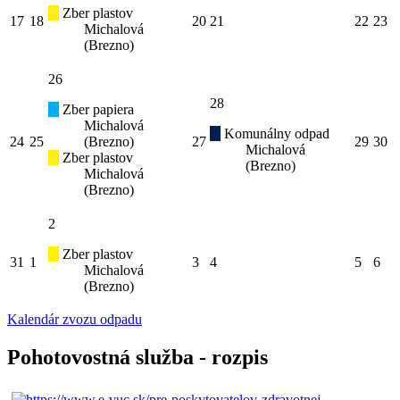
Zber plastov
17
18
20
21
22
23
Michalová
(Brezno)
26
28
Zber papiera
Michalová
Komunálny odpad
24
25
(Brezno)
27
29
30
Michalová
Zber plastov
(Brezno)
Michalová
(Brezno)
2
Zber plastov
31
1
3
4
5
6
Michalová
(Brezno)
Kalendár zvozu odpadu
Pohotovostná služba - rozpis