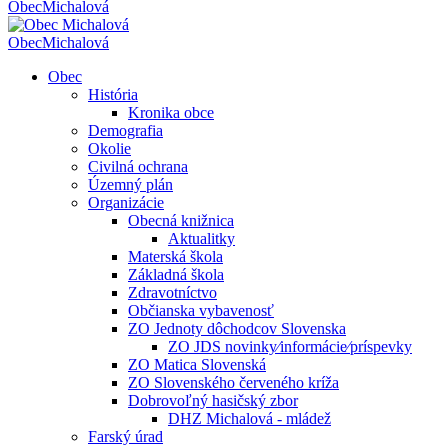
Obec
Michalová
Obec
Michalová
Obec
História
Kronika obce
Demografia
Okolie
Civilná ochrana
Územný plán
Organizácie
Obecná knižnica
Aktualitky
Materská škola
Základná škola
Zdravotníctvo
Občianska vybavenosť
ZO Jednoty dôchodcov Slovenska
ZO JDS novinky⁄informácie⁄príspevky
ZO Matica Slovenská
ZO Slovenského červeného kríža
Dobrovoľný hasičský zbor
DHZ Michalová - mládež
Farský úrad