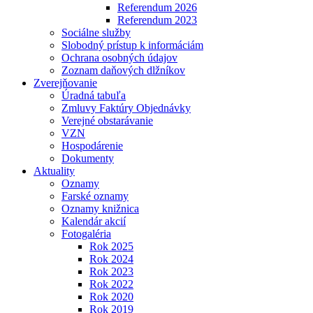
Referendum 2026
Referendum 2023
Sociálne služby
Slobodný prístup k informáciám
Ochrana osobných údajov
Zoznam daňových dlžníkov
Zverejňovanie
Úradná tabuľa
Zmluvy Faktúry Objednávky
Verejné obstarávanie
VZN
Hospodárenie
Dokumenty
Aktuality
Oznamy
Farské oznamy
Oznamy knižnica
Kalendár akcií
Fotogaléria
Rok 2025
Rok 2024
Rok 2023
Rok 2022
Rok 2020
Rok 2019