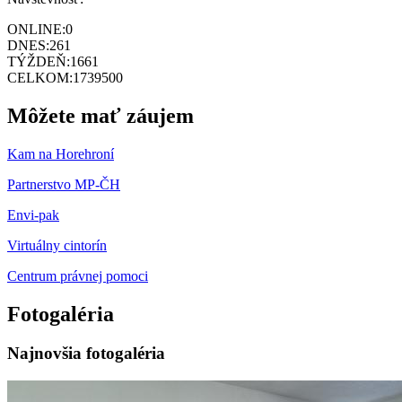
ONLINE:
0
DNES:
261
TÝŽDEŇ:
1661
CELKOM:
1739500
Môžete mať záujem
Kam na Horehroní
Partnerstvo MP-ČH
Envi-pak
Virtuálny cintorín
Centrum právnej pomoci
Fotogaléria
Najnovšia fotogaléria