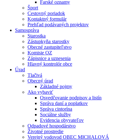
Farské oznamy
Šport
Cestovný poriadok
Kontaktný formulár
Prehľad podávaných projektov
Samospráva
Starostka
Zástupkyňa starostky
Obecné zastupiteľstvo
Komisie OZ
Zápisnice a uznesenia
Hlavný kontrolór obce
Úrad
Tlačivá
Obecný úrad
Základné pojmy
Ako vybaviť
Osvedčovanie podpisov a listín
Správa daní a poplatkov
Správa cintorína
Sociálne služby
Evidencia obyvateľov
Odpadové hospodárstvo
Životné prostredie
Verejný vodovod OBEC MICHALOVÁ