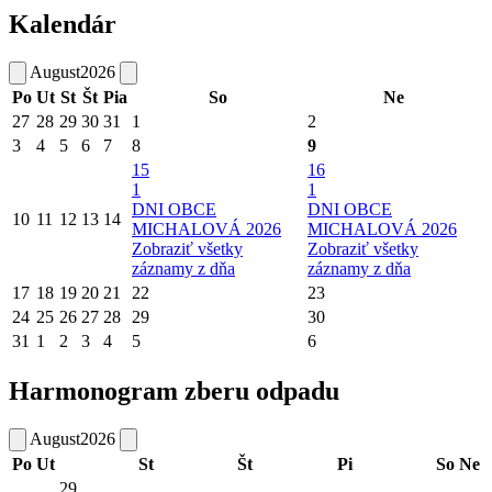
Kalendár
August
2026
Po
Ut
St
Št
Pia
So
Ne
27
28
29
30
31
1
2
3
4
5
6
7
8
9
15
16
1
1
DNI OBCE
DNI OBCE
10
11
12
13
14
MICHALOVÁ 2026
MICHALOVÁ 2026
Zobraziť všetky
Zobraziť všetky
záznamy z dňa
záznamy z dňa
17
18
19
20
21
22
23
24
25
26
27
28
29
30
31
1
2
3
4
5
6
Harmonogram zberu odpadu
August
2026
Po
Ut
St
Št
Pi
So
Ne
29