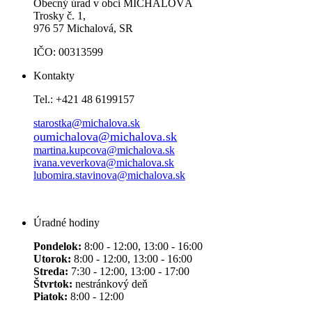
Obecný úrad v obci MICHALOVÁ
Trosky č. 1,
976 57 Michalová, SR
IČO: 00313599
Kontakty
Tel.: +421 48 6199157
starostka@michalova.sk
oumichalova@michalova.sk
martina.kupcova@michalova.sk
ivana.veverkova@michalova.sk
lubomira.stavinova@michalova.sk
Úradné hodiny
Pondelok:
8:00 - 12:00, 13:00 - 16:00
Utorok:
8:00 - 12:00, 13:00 - 16:00
Streda:
7:30 - 12:00, 13:00 - 17:00
Štvrtok:
nestránkový deň
Piatok:
8:00 - 12:00