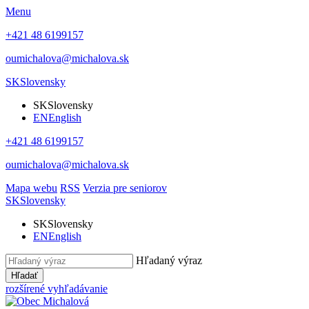
Menu
+421 48 6199157
oumichalova@michalova.sk
SK
Slovensky
SK
Slovensky
EN
English
+421 48 6199157
oumichalova@michalova.sk
Mapa webu
RSS
Verzia pre seniorov
SK
Slovensky
SK
Slovensky
EN
English
Hľadaný výraz
Hľadať
rozšírené vyhľadávanie