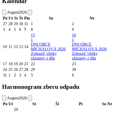
Kalendár
August
2026
Po
Ut
St
Št
Pia
So
Ne
27
28
29
30
31
1
2
3
4
5
6
7
8
9
15
16
1
1
DNI OBCE
DNI OBCE
10
11
12
13
14
MICHALOVÁ 2026
MICHALOVÁ 2026
Zobraziť všetky
Zobraziť všetky
záznamy z dňa
záznamy z dňa
17
18
19
20
21
22
23
24
25
26
27
28
29
30
31
1
2
3
4
5
6
Harmonogram zberu odpadu
August
2026
Po
Ut
St
Št
Pi
So
Ne
29