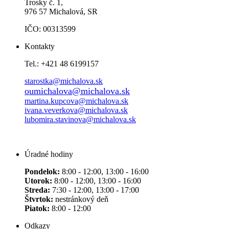
Trosky č. 1,
976 57 Michalová, SR
IČO: 00313599
Kontakty
Tel.: +421 48 6199157
starostka@michalova.sk
oumichalova@michalova.sk
martina.kupcova@michalova.sk
ivana.veverkova@michalova.sk
lubomira.stavinova@michalova.sk
Úradné hodiny
Pondelok:
8:00 - 12:00, 13:00 - 16:00
Utorok:
8:00 - 12:00, 13:00 - 16:00
Streda:
7:30 - 12:00, 13:00 - 17:00
Štvrtok:
nestránkový deň
Piatok:
8:00 - 12:00
Odkazy