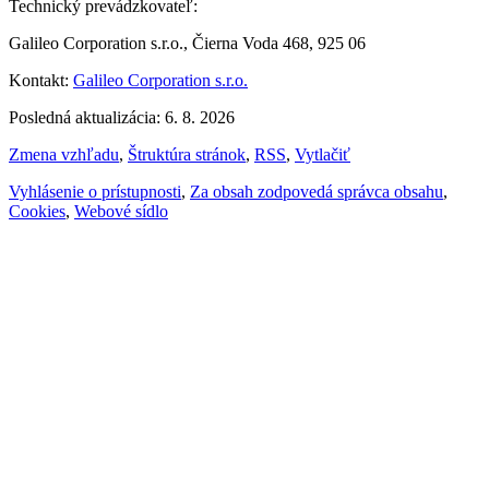
Technický prevádzkovateľ:
Galileo Corporation s.r.o., Čierna Voda 468, 925 06
Kontakt:
Galileo Corporation s.r.o.
Posledná aktualizácia: 6. 8. 2026
Zmena vzhľadu
,
Štruktúra stránok
,
RSS
,
Vytlačiť
Vyhlásenie o prístupnosti
,
Za obsah zodpovedá správca obsahu
,
Cookies
,
Webové sídlo