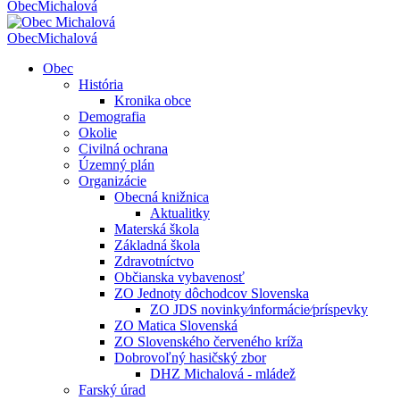
Obec
Michalová
Obec
Michalová
Obec
História
Kronika obce
Demografia
Okolie
Civilná ochrana
Územný plán
Organizácie
Obecná knižnica
Aktualitky
Materská škola
Základná škola
Zdravotníctvo
Občianska vybavenosť
ZO Jednoty dôchodcov Slovenska
ZO JDS novinky⁄informácie⁄príspevky
ZO Matica Slovenská
ZO Slovenského červeného kríža
Dobrovoľný hasičský zbor
DHZ Michalová - mládež
Farský úrad