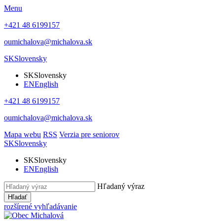
Menu
+421 48 6199157
oumichalova@michalova.sk
SK
Slovensky
SK
Slovensky
EN
English
+421 48 6199157
oumichalova@michalova.sk
Mapa webu
RSS
Verzia pre seniorov
SK
Slovensky
SK
Slovensky
EN
English
Hľadaný výraz
Hľadať
rozšírené vyhľadávanie