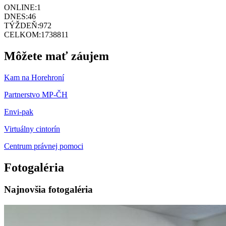
ONLINE:
1
DNES:
46
TÝŽDEŇ:
972
CELKOM:
1738811
Môžete mať záujem
Kam na Horehroní
Partnerstvo MP-ČH
Envi-pak
Virtuálny cintorín
Centrum právnej pomoci
Fotogaléria
Najnovšia fotogaléria