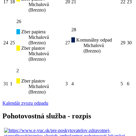
17
18
20
21
22
23
Michalová
(Brezno)
26
28
Zber papiera
Michalová
Komunálny odpad
24
25
(Brezno)
27
29
30
Michalová
Zber plastov
(Brezno)
Michalová
(Brezno)
2
Zber plastov
31
1
3
4
5
6
Michalová
(Brezno)
Kalendár zvozu odpadu
Pohotovostná služba - rozpis