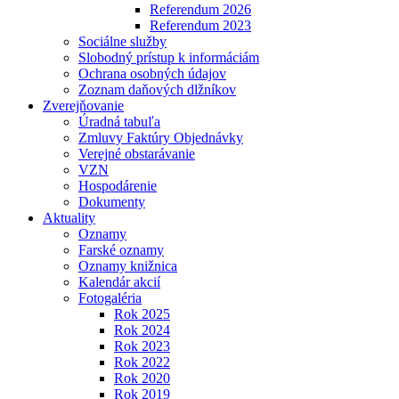
Referendum 2026
Referendum 2023
Sociálne služby
Slobodný prístup k informáciám
Ochrana osobných údajov
Zoznam daňových dlžníkov
Zverejňovanie
Úradná tabuľa
Zmluvy Faktúry Objednávky
Verejné obstarávanie
VZN
Hospodárenie
Dokumenty
Aktuality
Oznamy
Farské oznamy
Oznamy knižnica
Kalendár akcií
Fotogaléria
Rok 2025
Rok 2024
Rok 2023
Rok 2022
Rok 2020
Rok 2019