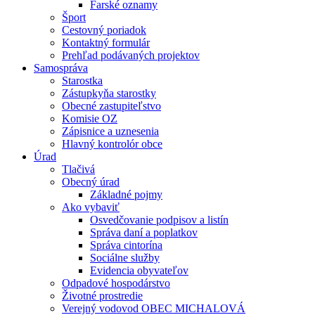
Farské oznamy
Šport
Cestovný poriadok
Kontaktný formulár
Prehľad podávaných projektov
Samospráva
Starostka
Zástupkyňa starostky
Obecné zastupiteľstvo
Komisie OZ
Zápisnice a uznesenia
Hlavný kontrolór obce
Úrad
Tlačivá
Obecný úrad
Základné pojmy
Ako vybaviť
Osvedčovanie podpisov a listín
Správa daní a poplatkov
Správa cintorína
Sociálne služby
Evidencia obyvateľov
Odpadové hospodárstvo
Životné prostredie
Verejný vodovod OBEC MICHALOVÁ