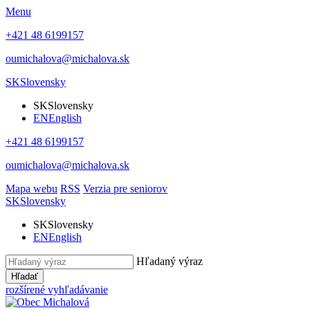
Menu
+421 48 6199157
oumichalova@michalova.sk
SK
Slovensky
SK
Slovensky
EN
English
+421 48 6199157
oumichalova@michalova.sk
Mapa webu
RSS
Verzia pre seniorov
SK
Slovensky
SK
Slovensky
EN
English
Hľadaný výraz
Hľadať
rozšírené vyhľadávanie