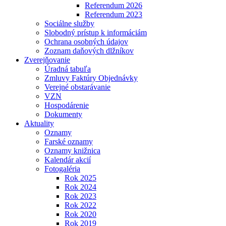
Referendum 2026
Referendum 2023
Sociálne služby
Slobodný prístup k informáciám
Ochrana osobných údajov
Zoznam daňových dlžníkov
Zverejňovanie
Úradná tabuľa
Zmluvy Faktúry Objednávky
Verejné obstarávanie
VZN
Hospodárenie
Dokumenty
Aktuality
Oznamy
Farské oznamy
Oznamy knižnica
Kalendár akcií
Fotogaléria
Rok 2025
Rok 2024
Rok 2023
Rok 2022
Rok 2020
Rok 2019