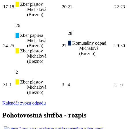
Zber plastov
17
18
20
21
22
23
Michalová
(Brezno)
26
28
Zber papiera
Michalová
Komunálny odpad
24
25
(Brezno)
27
29
30
Michalová
Zber plastov
(Brezno)
Michalová
(Brezno)
2
Zber plastov
31
1
3
4
5
6
Michalová
(Brezno)
Kalendár zvozu odpadu
Pohotovostná služba - rozpis