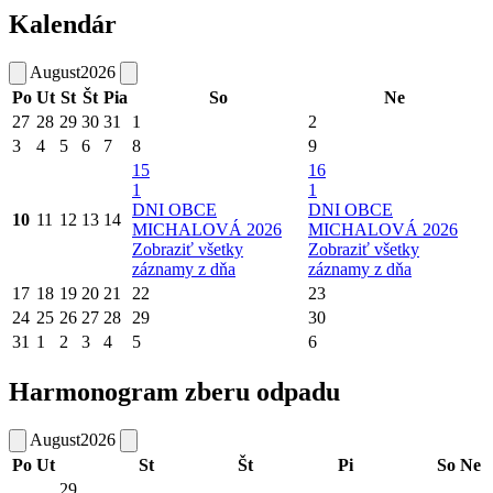
Kalendár
August
2026
Po
Ut
St
Št
Pia
So
Ne
27
28
29
30
31
1
2
3
4
5
6
7
8
9
15
16
1
1
DNI OBCE
DNI OBCE
10
11
12
13
14
MICHALOVÁ 2026
MICHALOVÁ 2026
Zobraziť všetky
Zobraziť všetky
záznamy z dňa
záznamy z dňa
17
18
19
20
21
22
23
24
25
26
27
28
29
30
31
1
2
3
4
5
6
Harmonogram zberu odpadu
August
2026
Po
Ut
St
Št
Pi
So
Ne
29