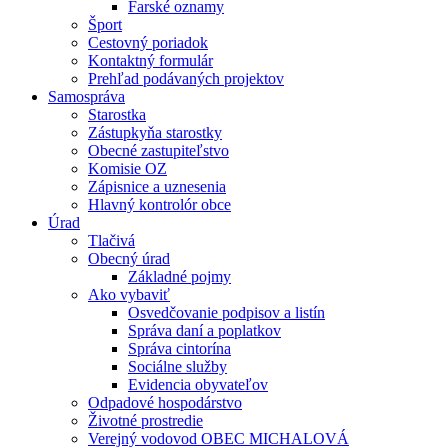
Farské oznamy
Šport
Cestovný poriadok
Kontaktný formulár
Prehľad podávaných projektov
Samospráva
Starostka
Zástupkyňa starostky
Obecné zastupiteľstvo
Komisie OZ
Zápisnice a uznesenia
Hlavný kontrolór obce
Úrad
Tlačivá
Obecný úrad
Základné pojmy
Ako vybaviť
Osvedčovanie podpisov a listín
Správa daní a poplatkov
Správa cintorína
Sociálne služby
Evidencia obyvateľov
Odpadové hospodárstvo
Životné prostredie
Verejný vodovod OBEC MICHALOVÁ