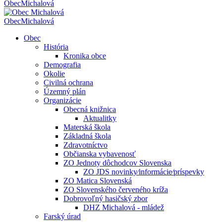
Obec
Michalová
Obec
Michalová
Obec
História
Kronika obce
Demografia
Okolie
Civilná ochrana
Územný plán
Organizácie
Obecná knižnica
Aktualitky
Materská škola
Základná škola
Zdravotníctvo
Občianska vybavenosť
ZO Jednoty dôchodcov Slovenska
ZO JDS novinky⁄informácie⁄príspevky
ZO Matica Slovenská
ZO Slovenského červeného kríža
Dobrovoľný hasičský zbor
DHZ Michalová - mládež
Farský úrad