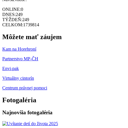
ONLINE:
0
DNES:
249
TÝŽDEŇ:
249
CELKOM:
1739814
Môžete mať záujem
Kam na Horehroní
Partnerstvo MP-ČH
Envi-pak
Virtuálny cintorín
Centrum právnej pomoci
Fotogaléria
Najnovšia fotogaléria