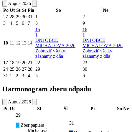
August
2026
Po
Ut
St
Št
Pia
So
Ne
27
28
29
30
31
1
2
3
4
5
6
7
8
9
15
16
1
1
DNI OBCE
DNI OBCE
10
11
12
13
14
MICHALOVÁ 2026
MICHALOVÁ 2026
Zobraziť všetky
Zobraziť všetky
záznamy z dňa
záznamy z dňa
17
18
19
20
21
22
23
24
25
26
27
28
29
30
31
1
2
3
4
5
6
Harmonogram zberu odpadu
August
2026
Po
Ut
St
Št
Pi
So
Ne
29
31
Zber papiera
Michalová