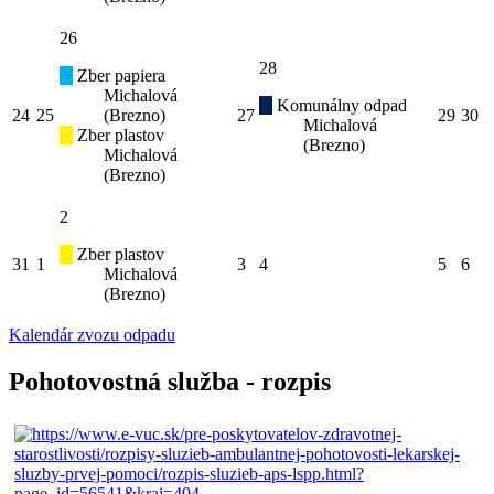
26
28
Zber papiera
Michalová
Komunálny odpad
24
25
(Brezno)
27
29
30
Michalová
Zber plastov
(Brezno)
Michalová
(Brezno)
2
Zber plastov
31
1
3
4
5
6
Michalová
(Brezno)
Kalendár zvozu odpadu
Pohotovostná služba - rozpis