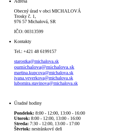
Adresa
Obecný úrad v obci MICHALOVÁ
Trosky č. 1,
976 57 Michalová, SR
IČO: 00313599
Kontakty
Tel.: +421 48 6199157
starostka@michalova.sk
oumichalova@michalova.sk
martina.kupcova@michalova.sk
ivana.veverkova@michalova.sk
lubomira.stavinova@michalova.sk
Úradné hodiny
Pondelok:
8:00 - 12:00, 13:00 - 16:00
Utorok:
8:00 - 12:00, 13:00 - 16:00
Streda:
7:30 - 12:00, 13:00 - 17:00
Štvrtok:
nestránkový deň