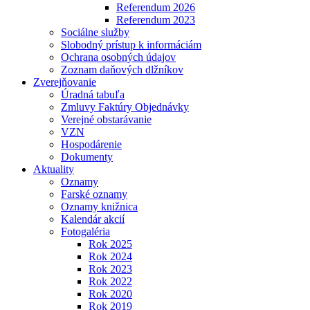
Referendum 2026
Referendum 2023
Sociálne služby
Slobodný prístup k informáciám
Ochrana osobných údajov
Zoznam daňových dlžníkov
Zverejňovanie
Úradná tabuľa
Zmluvy Faktúry Objednávky
Verejné obstarávanie
VZN
Hospodárenie
Dokumenty
Aktuality
Oznamy
Farské oznamy
Oznamy knižnica
Kalendár akcií
Fotogaléria
Rok 2025
Rok 2024
Rok 2023
Rok 2022
Rok 2020
Rok 2019