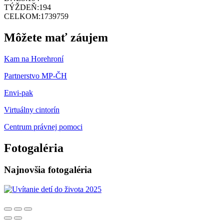
TÝŽDEŇ:
194
CELKOM:
1739759
Môžete mať záujem
Kam na Horehroní
Partnerstvo MP-ČH
Envi-pak
Virtuálny cintorín
Centrum právnej pomoci
Fotogaléria
Najnovšia fotogaléria