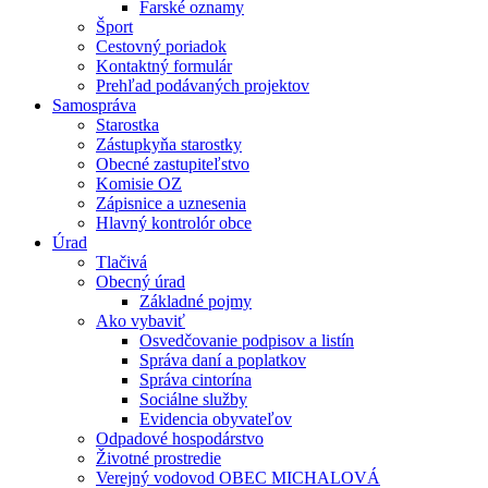
Farské oznamy
Šport
Cestovný poriadok
Kontaktný formulár
Prehľad podávaných projektov
Samospráva
Starostka
Zástupkyňa starostky
Obecné zastupiteľstvo
Komisie OZ
Zápisnice a uznesenia
Hlavný kontrolór obce
Úrad
Tlačivá
Obecný úrad
Základné pojmy
Ako vybaviť
Osvedčovanie podpisov a listín
Správa daní a poplatkov
Správa cintorína
Sociálne služby
Evidencia obyvateľov
Odpadové hospodárstvo
Životné prostredie
Verejný vodovod OBEC MICHALOVÁ