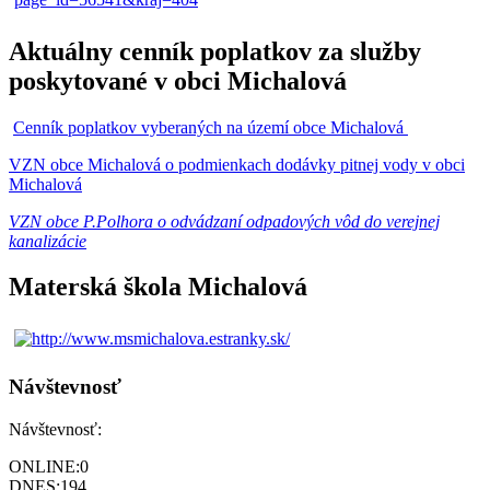
Aktuálny cenník poplatkov za služby
poskytované v obci Michalová
Cenník poplatkov vyberaných na území obce Michalová
VZN obce Michalová o podmienkach dodávky pitnej vody v obci
Michalová
VZN obce P.Polhora o odvádzaní odpadových vôd do verejnej
kanalizácie
Materská škola Michalová
Návštevnosť
Návštevnosť:
ONLINE:
0
DNES:
194