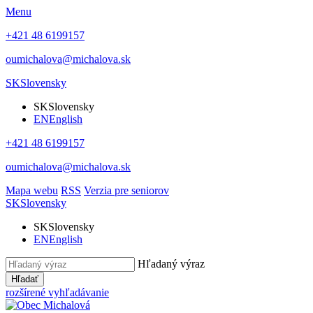
Menu
+421 48 6199157
oumichalova@michalova.sk
SK
Slovensky
SK
Slovensky
EN
English
+421 48 6199157
oumichalova@michalova.sk
Mapa webu
RSS
Verzia pre seniorov
SK
Slovensky
SK
Slovensky
EN
English
Hľadaný výraz
Hľadať
rozšírené vyhľadávanie