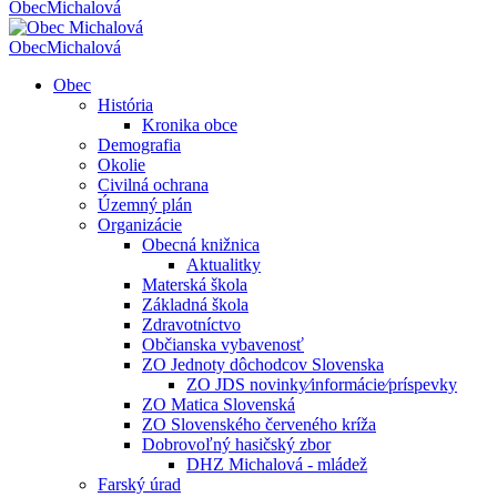
Obec
Michalová
Obec
Michalová
Obec
História
Kronika obce
Demografia
Okolie
Civilná ochrana
Územný plán
Organizácie
Obecná knižnica
Aktualitky
Materská škola
Základná škola
Zdravotníctvo
Občianska vybavenosť
ZO Jednoty dôchodcov Slovenska
ZO JDS novinky⁄informácie⁄príspevky
ZO Matica Slovenská
ZO Slovenského červeného kríža
Dobrovoľný hasičský zbor
DHZ Michalová - mládež
Farský úrad