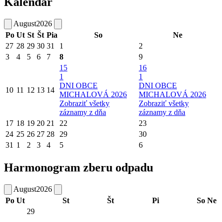
Kalendár
August
2026
Po
Ut
St
Št
Pia
So
Ne
27
28
29
30
31
1
2
3
4
5
6
7
8
9
15
16
1
1
DNI OBCE
DNI OBCE
10
11
12
13
14
MICHALOVÁ 2026
MICHALOVÁ 2026
Zobraziť všetky
Zobraziť všetky
záznamy z dňa
záznamy z dňa
17
18
19
20
21
22
23
24
25
26
27
28
29
30
31
1
2
3
4
5
6
Harmonogram zberu odpadu
August
2026
Po
Ut
St
Št
Pi
So
Ne
29