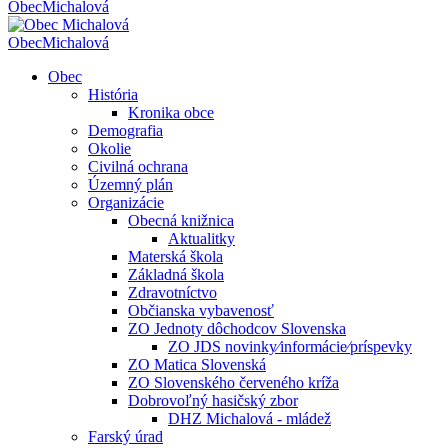
Obec
Michalová
Obec
Michalová
Obec
História
Kronika obce
Demografia
Okolie
Civilná ochrana
Územný plán
Organizácie
Obecná knižnica
Aktualitky
Materská škola
Základná škola
Zdravotníctvo
Občianska vybavenosť
ZO Jednoty dôchodcov Slovenska
ZO JDS novinky⁄informácie⁄príspevky
ZO Matica Slovenská
ZO Slovenského červeného kríža
Dobrovoľný hasičský zbor
DHZ Michalová - mládež
Farský úrad