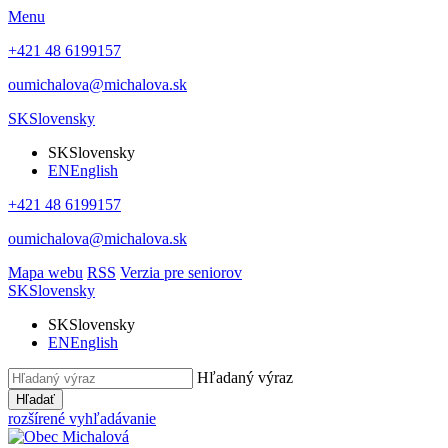
Menu
+421 48 6199157
oumichalova@michalova.sk
SK
Slovensky
SK
Slovensky
EN
English
+421 48 6199157
oumichalova@michalova.sk
Mapa webu
RSS
Verzia pre seniorov
SK
Slovensky
SK
Slovensky
EN
English
Hľadaný výraz
Hľadať
rozšírené vyhľadávanie