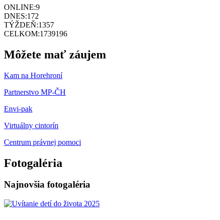
ONLINE:
9
DNES:
172
TÝŽDEŇ:
1357
CELKOM:
1739196
Môžete mať záujem
Kam na Horehroní
Partnerstvo MP-ČH
Envi-pak
Virtuálny cintorín
Centrum právnej pomoci
Fotogaléria
Najnovšia fotogaléria