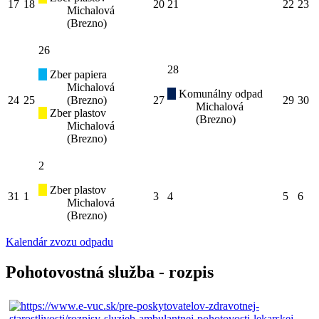
17
18
20
21
22
23
Michalová
(Brezno)
26
28
Zber papiera
Michalová
Komunálny odpad
24
25
(Brezno)
27
29
30
Michalová
Zber plastov
(Brezno)
Michalová
(Brezno)
2
Zber plastov
31
1
3
4
5
6
Michalová
(Brezno)
Kalendár zvozu odpadu
Pohotovostná služba - rozpis