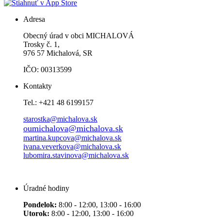
Adresa
Obecný úrad v obci MICHALOVÁ
Trosky č. 1,
976 57 Michalová, SR
IČO: 00313599
Kontakty
Tel.: +421 48 6199157
starostka@michalova.sk
oumichalova@michalova.sk
martina.kupcova@michalova.sk
ivana.veverkova@michalova.sk
lubomira.stavinova@michalova.sk
Úradné hodiny
Pondelok:
8:00 - 12:00, 13:00 - 16:00
Utorok:
8:00 - 12:00, 13:00 - 16:00