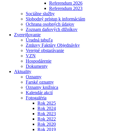
Referendum 2026
Referendum 2023
Sociálne služby
Slobodný prístup k informáciám
Ochrana osobných údajov
Zoznam daňových dlžníkov
Zverejňovanie
Úradná tabuľa
Zmluvy Faktúry Objednávky
Verejné obstarávanie
VZN
Hospodárenie
Dokumenty
Aktuality
Oznamy
Farské oznamy
Oznamy knižnica
Kalendár akcií
Fotogaléria
Rok 2025
Rok 2024
Rok 2023
Rok 2022
Rok 2020
Rok 2019