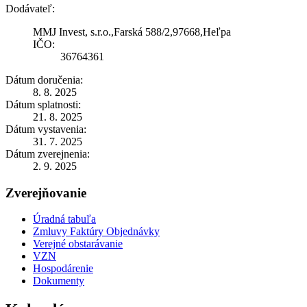
Dodávateľ:
MMJ Invest, s.r.o.,Farská 588/2,97668,Heľpa
IČO:
36764361
Dátum doručenia:
8. 8. 2025
Dátum splatnosti:
21. 8. 2025
Dátum vystavenia:
31. 7. 2025
Dátum zverejnenia:
2. 9. 2025
Zverejňovanie
Úradná tabuľa
Zmluvy Faktúry Objednávky
Verejné obstarávanie
VZN
Hospodárenie
Dokumenty