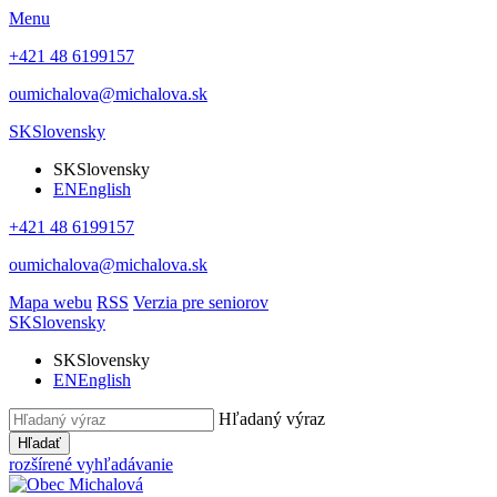
Menu
+421 48 6199157
oumichalova@michalova.sk
SK
Slovensky
SK
Slovensky
EN
English
+421 48 6199157
oumichalova@michalova.sk
Mapa webu
RSS
Verzia pre seniorov
SK
Slovensky
SK
Slovensky
EN
English
Hľadaný výraz
Hľadať
rozšírené vyhľadávanie