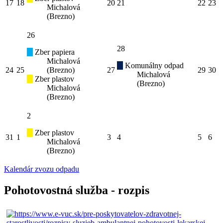
17
18
20
21
22
23
Michalová
(Brezno)
26
28
Zber papiera
Michalová
Komunálny odpad
24
25
(Brezno)
27
29
30
Michalová
Zber plastov
(Brezno)
Michalová
(Brezno)
2
Zber plastov
31
1
3
4
5
6
Michalová
(Brezno)
Kalendár zvozu odpadu
Pohotovostná služba - rozpis