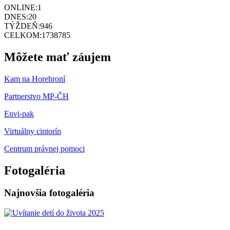
ONLINE:
1
DNES:
20
TÝŽDEŇ:
946
CELKOM:
1738785
Môžete mať záujem
Kam na Horehroní
Partnerstvo MP-ČH
Envi-pak
Virtuálny cintorín
Centrum právnej pomoci
Fotogaléria
Najnovšia fotogaléria