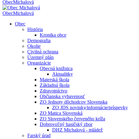
Obec
Michalová
Obec
Michalová
Obec
História
Kronika obce
Demografia
Okolie
Civilná ochrana
Územný plán
Organizácie
Obecná knižnica
Aktualitky
Materská škola
Základná škola
Zdravotníctvo
Občianska vybavenosť
ZO Jednoty dôchodcov Slovenska
ZO JDS novinky⁄informácie⁄príspevky
ZO Matica Slovenská
ZO Slovenského červeného kríža
Dobrovoľný hasičský zbor
DHZ Michalová - mládež
Farský úrad