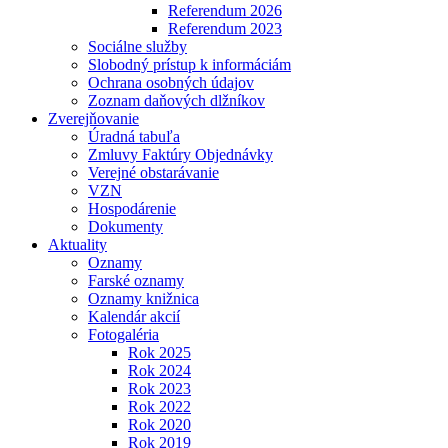
Referendum 2026
Referendum 2023
Sociálne služby
Slobodný prístup k informáciám
Ochrana osobných údajov
Zoznam daňových dlžníkov
Zverejňovanie
Úradná tabuľa
Zmluvy Faktúry Objednávky
Verejné obstarávanie
VZN
Hospodárenie
Dokumenty
Aktuality
Oznamy
Farské oznamy
Oznamy knižnica
Kalendár akcií
Fotogaléria
Rok 2025
Rok 2024
Rok 2023
Rok 2022
Rok 2020
Rok 2019