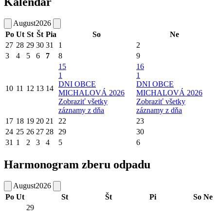
Kalendár
August
2026
Po
Ut
St
Št
Pia
So
Ne
27
28
29
30
31
1
2
3
4
5
6
7
8
9
15
16
1
1
DNI OBCE
DNI OBCE
10
11
12
13
14
MICHALOVÁ 2026
MICHALOVÁ 2026
Zobraziť všetky
Zobraziť všetky
záznamy z dňa
záznamy z dňa
17
18
19
20
21
22
23
24
25
26
27
28
29
30
31
1
2
3
4
5
6
Harmonogram zberu odpadu
August
2026
Po
Ut
St
Št
Pi
So
Ne
29