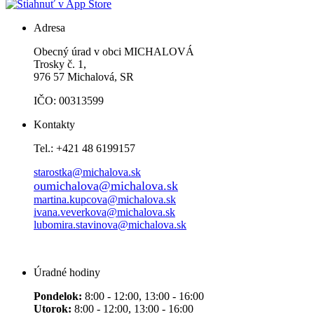
Adresa
Obecný úrad v obci MICHALOVÁ
Trosky č. 1,
976 57 Michalová, SR
IČO: 00313599
Kontakty
Tel.: +421 48 6199157
starostka@michalova.sk
oumichalova@michalova.sk
martina.kupcova@michalova.sk
ivana.veverkova@michalova.sk
lubomira.stavinova@michalova.sk
Úradné hodiny
Pondelok:
8:00 - 12:00, 13:00 - 16:00
Utorok:
8:00 - 12:00, 13:00 - 16:00