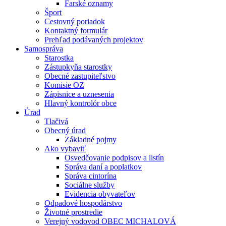
Farské oznamy
Šport
Cestovný poriadok
Kontaktný formulár
Prehľad podávaných projektov
Samospráva
Starostka
Zástupkyňa starostky
Obecné zastupiteľstvo
Komisie OZ
Zápisnice a uznesenia
Hlavný kontrolór obce
Úrad
Tlačivá
Obecný úrad
Základné pojmy
Ako vybaviť
Osvedčovanie podpisov a listín
Správa daní a poplatkov
Správa cintorína
Sociálne služby
Evidencia obyvateľov
Odpadové hospodárstvo
Životné prostredie
Verejný vodovod OBEC MICHALOVÁ