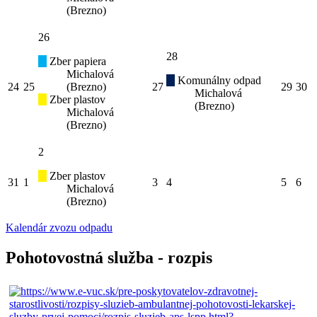
(Brezno)
26
28
Zber papiera
Michalová
Komunálny odpad
24
25
(Brezno)
27
29
30
Michalová
Zber plastov
(Brezno)
Michalová
(Brezno)
2
Zber plastov
31
1
3
4
5
6
Michalová
(Brezno)
Kalendár zvozu odpadu
Pohotovostná služba - rozpis