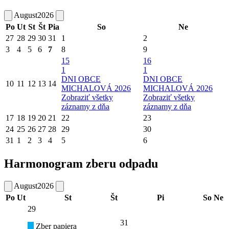
August
2026
Po
Ut
St
Št
Pia
So
Ne
27
28
29
30
31
1
2
3
4
5
6
7
8
9
15
16
1
1
DNI OBCE
DNI OBCE
10
11
12
13
14
MICHALOVÁ 2026
MICHALOVÁ 2026
Zobraziť všetky
Zobraziť všetky
záznamy z dňa
záznamy z dňa
17
18
19
20
21
22
23
24
25
26
27
28
29
30
31
1
2
3
4
5
6
Harmonogram zberu odpadu
August
2026
Po
Ut
St
Št
Pi
So
Ne
29
31
Zber papiera