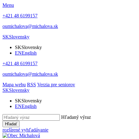
Menu
+421 48 6199157
oumichalova@michalova.sk
SK
Slovensky
SK
Slovensky
EN
English
+421 48 6199157
oumichalova@michalova.sk
Mapa webu
RSS
Verzia pre seniorov
SK
Slovensky
SK
Slovensky
EN
English
Hľadaný výraz
Hľadať
rozšírené vyhľadávanie