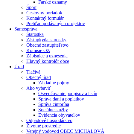
Farské oznamy
Šport
Cestovný poriadok
Kontaktný formulár
Prehľad podávaných projektov
Samospráva
Starostka
Zástupkyňa starostky
Obecné zastupiteľstvo
Komisie OZ
Zápisnice a uznesenia
Hlavný kontrolór obce
Úrad
Tlačivá
Obecný úrad
Základné pojmy
Ako vybaviť
Osvedčovanie podpisov a listín
Správa daní a poplatkov
Správa cintorína
Sociálne služby
Evidencia obyvateľov
Odpadové hospodárstvo
Životné prostredie
Verejný vodovod OBEC MICHALOVÁ