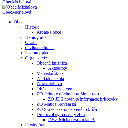
Obec
Michalová
Obec
Michalová
Obec
História
Kronika obce
Demografia
Okolie
Civilná ochrana
Územný plán
Organizácie
Obecná knižnica
Aktualitky
Materská škola
Základná škola
Zdravotníctvo
Občianska vybavenosť
ZO Jednoty dôchodcov Slovenska
ZO JDS novinky⁄informácie⁄príspevky
ZO Matica Slovenská
ZO Slovenského červeného kríža
Dobrovoľný hasičský zbor
DHZ Michalová - mládež
Farský úrad