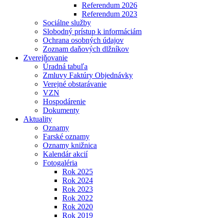
Referendum 2026
Referendum 2023
Sociálne služby
Slobodný prístup k informáciám
Ochrana osobných údajov
Zoznam daňových dlžníkov
Zverejňovanie
Úradná tabuľa
Zmluvy Faktúry Objednávky
Verejné obstarávanie
VZN
Hospodárenie
Dokumenty
Aktuality
Oznamy
Farské oznamy
Oznamy knižnica
Kalendár akcií
Fotogaléria
Rok 2025
Rok 2024
Rok 2023
Rok 2022
Rok 2020
Rok 2019