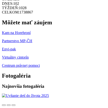
DNES:
102
TÝŽDEŇ:
1028
CELKOM:
1738867
Môžete mať záujem
Kam na Horehroní
Partnerstvo MP-ČH
Envi-pak
Virtuálny cintorín
Centrum právnej pomoci
Fotogaléria
Najnovšia fotogaléria