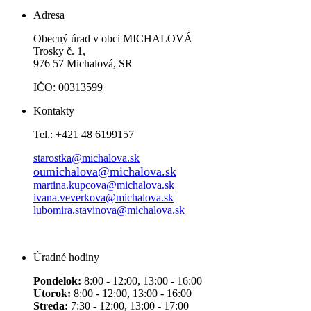
Adresa
Obecný úrad v obci MICHALOVÁ
Trosky č. 1,
976 57 Michalová, SR
IČO: 00313599
Kontakty
Tel.: +421 48 6199157
starostka@michalova.sk
oumichalova@michalova.sk
martina.kupcova@michalova.sk
ivana.veverkova@michalova.sk
lubomira.stavinova@michalova.sk
Úradné hodiny
Pondelok:
8:00 - 12:00, 13:00 - 16:00
Utorok:
8:00 - 12:00, 13:00 - 16:00
Streda:
7:30 - 12:00, 13:00 - 17:00