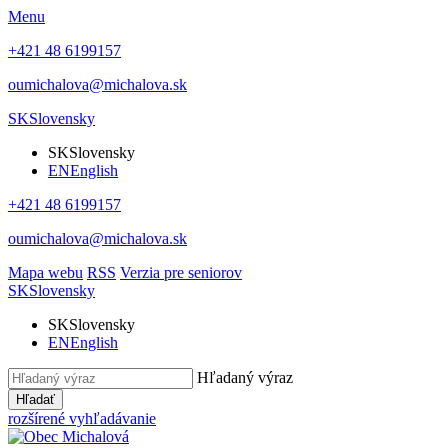
Menu
+421 48 6199157
oumichalova@michalova.sk
SK
Slovensky
SK
Slovensky
EN
English
+421 48 6199157
oumichalova@michalova.sk
Mapa webu
RSS
Verzia pre seniorov
SK
Slovensky
SK
Slovensky
EN
English
Hľadaný výraz
Hľadať
rozšírené vyhľadávanie