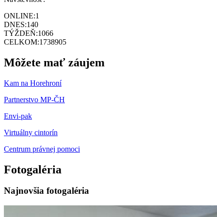
ONLINE:
1
DNES:
140
TÝŽDEŇ:
1066
CELKOM:
1738905
Môžete mať záujem
Kam na Horehroní
Partnerstvo MP-ČH
Envi-pak
Virtuálny cintorín
Centrum právnej pomoci
Fotogaléria
Najnovšia fotogaléria