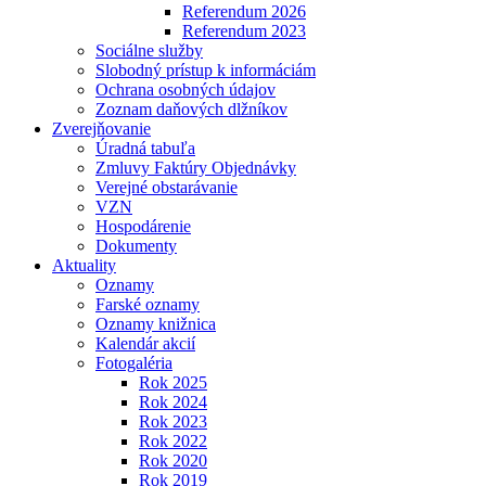
Referendum 2026
Referendum 2023
Sociálne služby
Slobodný prístup k informáciám
Ochrana osobných údajov
Zoznam daňových dlžníkov
Zverejňovanie
Úradná tabuľa
Zmluvy Faktúry Objednávky
Verejné obstarávanie
VZN
Hospodárenie
Dokumenty
Aktuality
Oznamy
Farské oznamy
Oznamy knižnica
Kalendár akcií
Fotogaléria
Rok 2025
Rok 2024
Rok 2023
Rok 2022
Rok 2020
Rok 2019