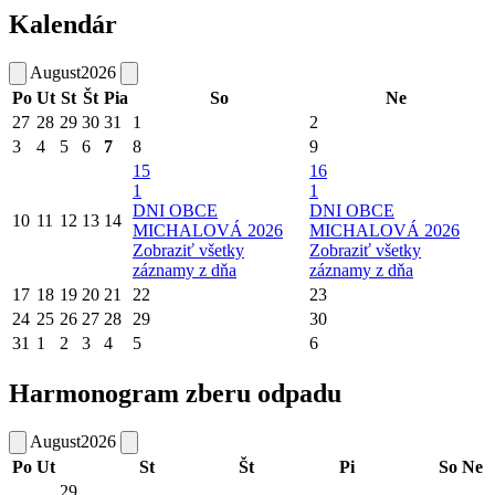
Kalendár
August
2026
Po
Ut
St
Št
Pia
So
Ne
27
28
29
30
31
1
2
3
4
5
6
7
8
9
15
16
1
1
DNI OBCE
DNI OBCE
10
11
12
13
14
MICHALOVÁ 2026
MICHALOVÁ 2026
Zobraziť všetky
Zobraziť všetky
záznamy z dňa
záznamy z dňa
17
18
19
20
21
22
23
24
25
26
27
28
29
30
31
1
2
3
4
5
6
Harmonogram zberu odpadu
August
2026
Po
Ut
St
Št
Pi
So
Ne
29