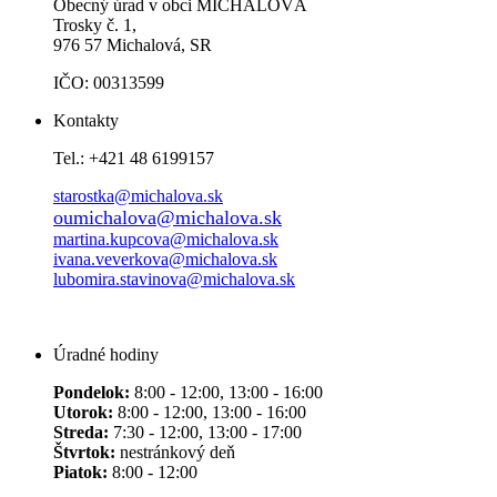
Obecný úrad v obci MICHALOVÁ
Trosky č. 1,
976 57 Michalová, SR
IČO: 00313599
Kontakty
Tel.: +421 48 6199157
starostka@michalova.sk
oumichalova@michalova.sk
martina.kupcova@michalova.sk
ivana.veverkova@michalova.sk
lubomira.stavinova@michalova.sk
Úradné hodiny
Pondelok:
8:00 - 12:00, 13:00 - 16:00
Utorok:
8:00 - 12:00, 13:00 - 16:00
Streda:
7:30 - 12:00, 13:00 - 17:00
Štvrtok:
nestránkový deň
Piatok:
8:00 - 12:00