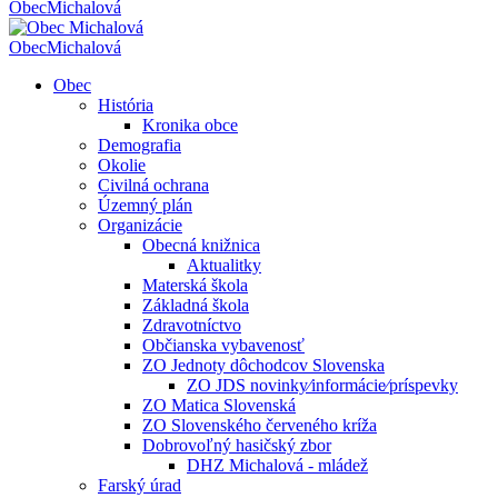
Obec
Michalová
Obec
Michalová
Obec
História
Kronika obce
Demografia
Okolie
Civilná ochrana
Územný plán
Organizácie
Obecná knižnica
Aktualitky
Materská škola
Základná škola
Zdravotníctvo
Občianska vybavenosť
ZO Jednoty dôchodcov Slovenska
ZO JDS novinky⁄informácie⁄príspevky
ZO Matica Slovenská
ZO Slovenského červeného kríža
Dobrovoľný hasičský zbor
DHZ Michalová - mládež
Farský úrad