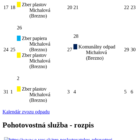
Zber plastov
17
18
20
21
22
23
Michalová
(Brezno)
26
28
Zber papiera
Michalová
Komunálny odpad
24
25
(Brezno)
27
29
30
Michalová
Zber plastov
(Brezno)
Michalová
(Brezno)
2
Zber plastov
31
1
3
4
5
6
Michalová
(Brezno)
Kalendár zvozu odpadu
Pohotovostná služba - rozpis