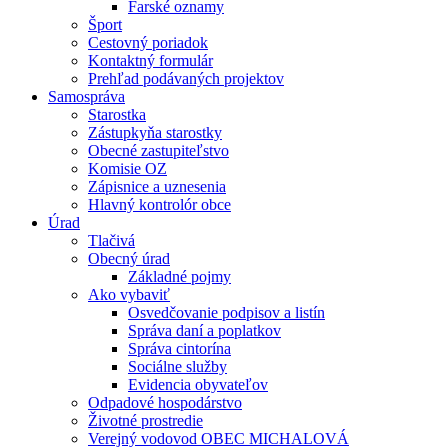
Farské oznamy
Šport
Cestovný poriadok
Kontaktný formulár
Prehľad podávaných projektov
Samospráva
Starostka
Zástupkyňa starostky
Obecné zastupiteľstvo
Komisie OZ
Zápisnice a uznesenia
Hlavný kontrolór obce
Úrad
Tlačivá
Obecný úrad
Základné pojmy
Ako vybaviť
Osvedčovanie podpisov a listín
Správa daní a poplatkov
Správa cintorína
Sociálne služby
Evidencia obyvateľov
Odpadové hospodárstvo
Životné prostredie
Verejný vodovod OBEC MICHALOVÁ