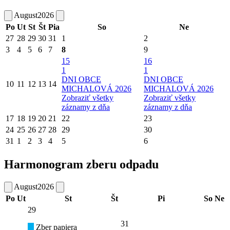
August
2026
Po
Ut
St
Št
Pia
So
Ne
27
28
29
30
31
1
2
3
4
5
6
7
8
9
15
16
1
1
DNI OBCE
DNI OBCE
10
11
12
13
14
MICHALOVÁ 2026
MICHALOVÁ 2026
Zobraziť všetky
Zobraziť všetky
záznamy z dňa
záznamy z dňa
17
18
19
20
21
22
23
24
25
26
27
28
29
30
31
1
2
3
4
5
6
Harmonogram zberu odpadu
August
2026
Po
Ut
St
Št
Pi
So
Ne
29
31
Zber papiera