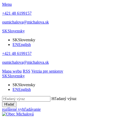
Menu
+421 48 6199157
oumichalova@michalova.sk
SK
Slovensky
SK
Slovensky
EN
English
+421 48 6199157
oumichalova@michalova.sk
Mapa webu
RSS
Verzia pre seniorov
SK
Slovensky
SK
Slovensky
EN
English
Hľadaný výraz
Hľadať
rozšírené vyhľadávanie