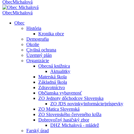
Obec
Michalová
Obec
Michalová
Obec
História
Kronika obce
Demografia
Okolie
Civilná ochrana
Územný plán
Organizácie
Obecná knižnica
Aktualitky
Materská škola
Základná škola
Zdravotníctvo
Občianska vybavenosť
ZO Jednoty dôchodcov Slovenska
ZO JDS novinky⁄informácie⁄príspevky
ZO Matica Slovenská
ZO Slovenského červeného kríža
Dobrovoľný hasičský zbor
DHZ Michalová - mládež
Farský úrad