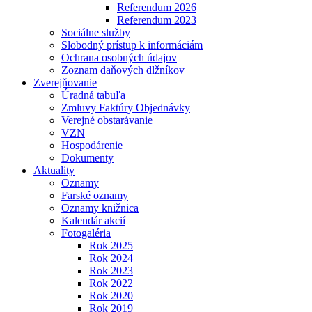
Referendum 2026
Referendum 2023
Sociálne služby
Slobodný prístup k informáciám
Ochrana osobných údajov
Zoznam daňových dlžníkov
Zverejňovanie
Úradná tabuľa
Zmluvy Faktúry Objednávky
Verejné obstarávanie
VZN
Hospodárenie
Dokumenty
Aktuality
Oznamy
Farské oznamy
Oznamy knižnica
Kalendár akcií
Fotogaléria
Rok 2025
Rok 2024
Rok 2023
Rok 2022
Rok 2020
Rok 2019