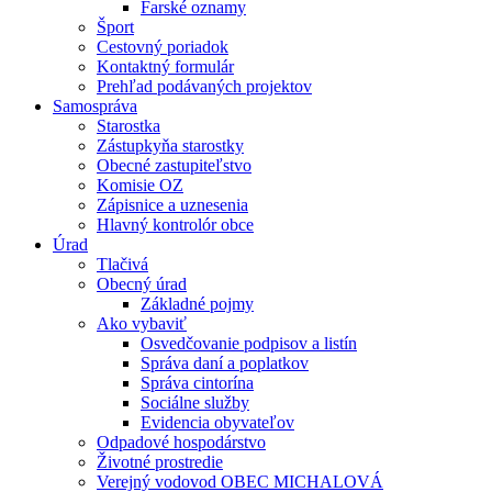
Farské oznamy
Šport
Cestovný poriadok
Kontaktný formulár
Prehľad podávaných projektov
Samospráva
Starostka
Zástupkyňa starostky
Obecné zastupiteľstvo
Komisie OZ
Zápisnice a uznesenia
Hlavný kontrolór obce
Úrad
Tlačivá
Obecný úrad
Základné pojmy
Ako vybaviť
Osvedčovanie podpisov a listín
Správa daní a poplatkov
Správa cintorína
Sociálne služby
Evidencia obyvateľov
Odpadové hospodárstvo
Životné prostredie
Verejný vodovod OBEC MICHALOVÁ