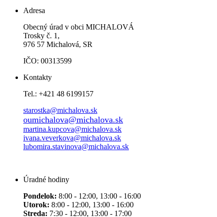
Adresa
Obecný úrad v obci MICHALOVÁ
Trosky č. 1,
976 57 Michalová, SR
IČO: 00313599
Kontakty
Tel.: +421 48 6199157
starostka@michalova.sk
oumichalova@michalova.sk
martina.kupcova@michalova.sk
ivana.veverkova@michalova.sk
lubomira.stavinova@michalova.sk
Úradné hodiny
Pondelok:
8:00 - 12:00, 13:00 - 16:00
Utorok:
8:00 - 12:00, 13:00 - 16:00
Streda:
7:30 - 12:00, 13:00 - 17:00