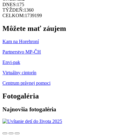
DNES:
175
TÝŽDEŇ:
1360
CELKOM:
1739199
Môžete mať záujem
Kam na Horehroní
Partnerstvo MP-ČH
Envi-pak
Virtuálny cintorín
Centrum právnej pomoci
Fotogaléria
Najnovšia fotogaléria