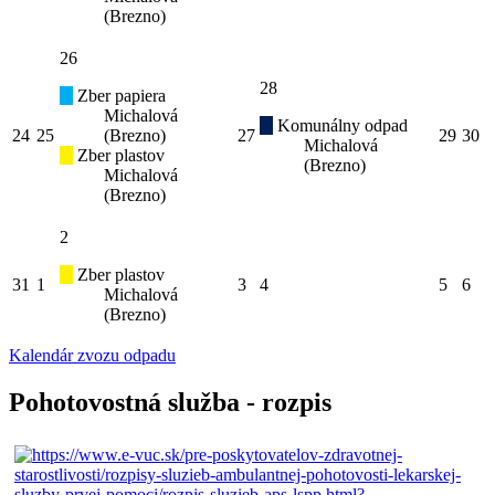
(Brezno)
26
28
Zber papiera
Michalová
Komunálny odpad
24
25
(Brezno)
27
29
30
Michalová
Zber plastov
(Brezno)
Michalová
(Brezno)
2
Zber plastov
31
1
3
4
5
6
Michalová
(Brezno)
Kalendár zvozu odpadu
Pohotovostná služba - rozpis