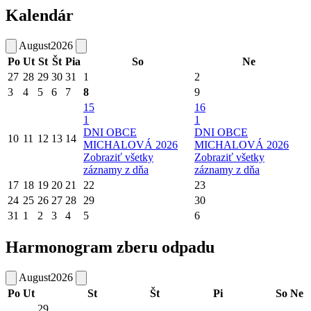
Kalendár
August
2026
Po
Ut
St
Št
Pia
So
Ne
27
28
29
30
31
1
2
3
4
5
6
7
8
9
15
16
1
1
DNI OBCE
DNI OBCE
10
11
12
13
14
MICHALOVÁ 2026
MICHALOVÁ 2026
Zobraziť všetky
Zobraziť všetky
záznamy z dňa
záznamy z dňa
17
18
19
20
21
22
23
24
25
26
27
28
29
30
31
1
2
3
4
5
6
Harmonogram zberu odpadu
August
2026
Po
Ut
St
Št
Pi
So
Ne
29