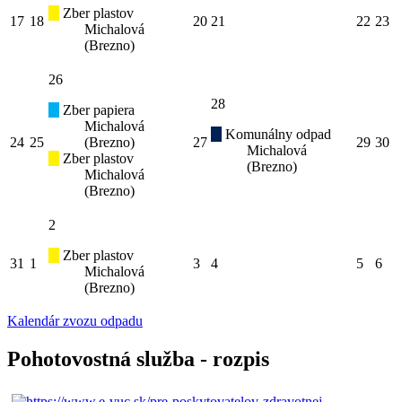
Zber plastov
17
18
20
21
22
23
Michalová
(Brezno)
26
28
Zber papiera
Michalová
Komunálny odpad
24
25
(Brezno)
27
29
30
Michalová
Zber plastov
(Brezno)
Michalová
(Brezno)
2
Zber plastov
31
1
3
4
5
6
Michalová
(Brezno)
Kalendár zvozu odpadu
Pohotovostná služba - rozpis