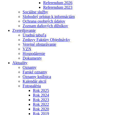
Referendum 2026
Referendum 2023
Sociálne služby
Slobodný prístup k informáciám
Ochrana osobných údajov
Zoznam daňových dlžníkov
Zverejňovanie
Úradná tabuľa
Zmluvy Faktúry Objednávky
Verejné obstarávanie
VZN
Hospodárenie
Dokumenty
Aktuality
Oznamy
Farské oznamy
Oznamy knižnica
Kalendár akcií
Fotogaléria
Rok 2025
Rok 2024
Rok 2023
Rok 2022
Rok 2020
Rok 2019