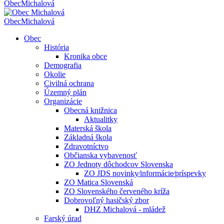
Obec
Michalová
Obec
Michalová
Obec
História
Kronika obce
Demografia
Okolie
Civilná ochrana
Územný plán
Organizácie
Obecná knižnica
Aktualitky
Materská škola
Základná škola
Zdravotníctvo
Občianska vybavenosť
ZO Jednoty dôchodcov Slovenska
ZO JDS novinky⁄informácie⁄príspevky
ZO Matica Slovenská
ZO Slovenského červeného kríža
Dobrovoľný hasičský zbor
DHZ Michalová - mládež
Farský úrad