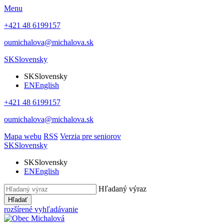
Menu
+421 48 6199157
oumichalova@michalova.sk
SK
Slovensky
SK
Slovensky
EN
English
+421 48 6199157
oumichalova@michalova.sk
Mapa webu
RSS
Verzia pre seniorov
SK
Slovensky
SK
Slovensky
EN
English
Hľadaný výraz
Hľadať
rozšírené vyhľadávanie