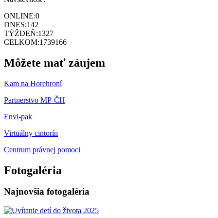
ONLINE:
0
DNES:
142
TÝŽDEŇ:
1327
CELKOM:
1739166
Môžete mať záujem
Kam na Horehroní
Partnerstvo MP-ČH
Envi-pak
Virtuálny cintorín
Centrum právnej pomoci
Fotogaléria
Najnovšia fotogaléria