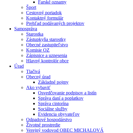
Farské oznamy
Šport
Cestovný poriadok
Kontaktný formulár
Prehľad podávaných projektov
Samospráva
Starostka
Zástupkyňa starostky
Obecné zastupiteľstvo
Komisie OZ
Zápisnice a uznesenia
Hlavný kontrolór obce
Úrad
Tlačivá
Obecný úrad
Základné pojmy
Ako vybaviť
Osvedčovanie podpisov a listín
Správa daní a poplatkov
Správa cintorína
Sociálne služby
Evidencia obyvateľov
Odpadové hospodárstvo
Životné prostredie
Verejný vodovod OBEC MICHALOVÁ