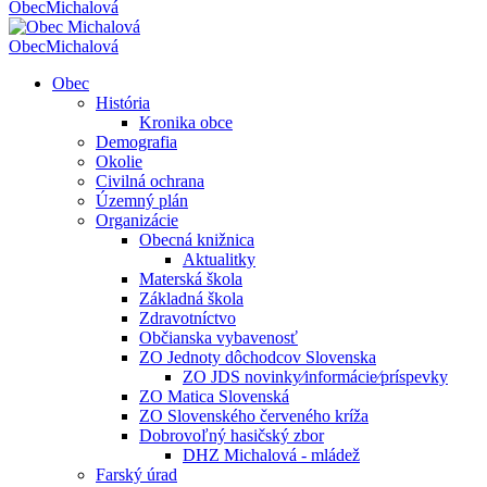
Obec
Michalová
Obec
Michalová
Obec
História
Kronika obce
Demografia
Okolie
Civilná ochrana
Územný plán
Organizácie
Obecná knižnica
Aktualitky
Materská škola
Základná škola
Zdravotníctvo
Občianska vybavenosť
ZO Jednoty dôchodcov Slovenska
ZO JDS novinky⁄informácie⁄príspevky
ZO Matica Slovenská
ZO Slovenského červeného kríža
Dobrovoľný hasičský zbor
DHZ Michalová - mládež
Farský úrad