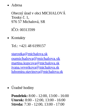
Adresa
Obecný úrad v obci MICHALOVÁ
Trosky č. 1,
976 57 Michalová, SR
IČO: 00313599
Kontakty
Tel.: +421 48 6199157
starostka@michalova.sk
oumichalova@michalova.sk
martina.kupcova@michalova.sk
ivana.veverkova@michalova.sk
lubomira.stavinova@michalova.sk
Úradné hodiny
Pondelok:
8:00 - 12:00, 13:00 - 16:00
Utorok:
8:00 - 12:00, 13:00 - 16:00
Streda:
7:30 - 12:00, 13:00 - 17:00