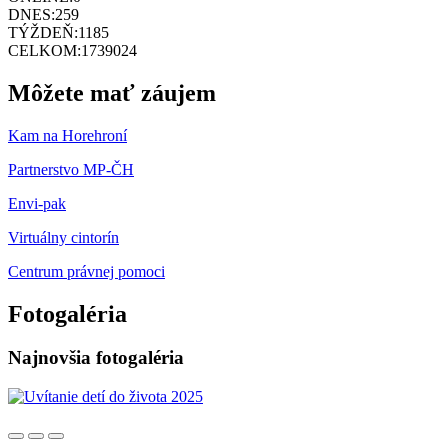
DNES:
259
TÝŽDEŇ:
1185
CELKOM:
1739024
Môžete mať záujem
Kam na Horehroní
Partnerstvo MP-ČH
Envi-pak
Virtuálny cintorín
Centrum právnej pomoci
Fotogaléria
Najnovšia fotogaléria