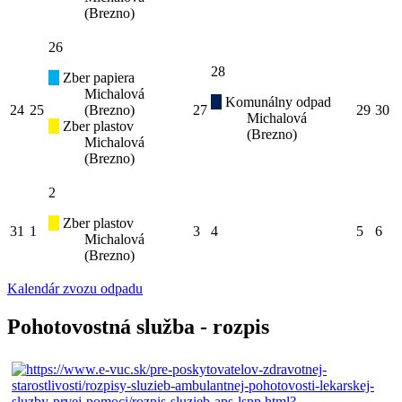
(Brezno)
26
28
Zber papiera
Michalová
Komunálny odpad
24
25
(Brezno)
27
29
30
Michalová
Zber plastov
(Brezno)
Michalová
(Brezno)
2
Zber plastov
31
1
3
4
5
6
Michalová
(Brezno)
Kalendár zvozu odpadu
Pohotovostná služba - rozpis