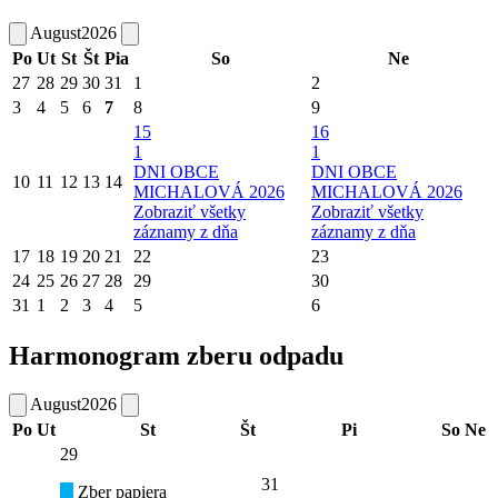
August
2026
Po
Ut
St
Št
Pia
So
Ne
27
28
29
30
31
1
2
3
4
5
6
7
8
9
15
16
1
1
DNI OBCE
DNI OBCE
10
11
12
13
14
MICHALOVÁ 2026
MICHALOVÁ 2026
Zobraziť všetky
Zobraziť všetky
záznamy z dňa
záznamy z dňa
17
18
19
20
21
22
23
24
25
26
27
28
29
30
31
1
2
3
4
5
6
Harmonogram zberu odpadu
August
2026
Po
Ut
St
Št
Pi
So
Ne
29
31
Zber papiera