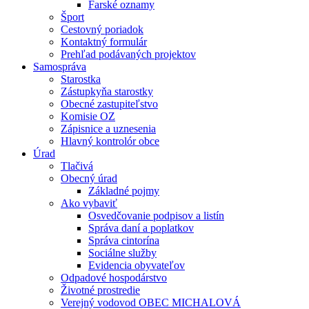
Farské oznamy
Šport
Cestovný poriadok
Kontaktný formulár
Prehľad podávaných projektov
Samospráva
Starostka
Zástupkyňa starostky
Obecné zastupiteľstvo
Komisie OZ
Zápisnice a uznesenia
Hlavný kontrolór obce
Úrad
Tlačivá
Obecný úrad
Základné pojmy
Ako vybaviť
Osvedčovanie podpisov a listín
Správa daní a poplatkov
Správa cintorína
Sociálne služby
Evidencia obyvateľov
Odpadové hospodárstvo
Životné prostredie
Verejný vodovod OBEC MICHALOVÁ