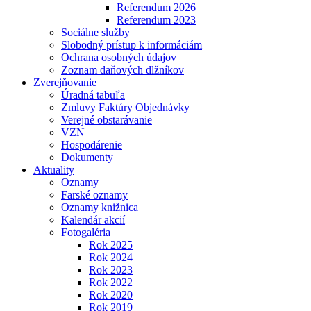
Referendum 2026
Referendum 2023
Sociálne služby
Slobodný prístup k informáciám
Ochrana osobných údajov
Zoznam daňových dlžníkov
Zverejňovanie
Úradná tabuľa
Zmluvy Faktúry Objednávky
Verejné obstarávanie
VZN
Hospodárenie
Dokumenty
Aktuality
Oznamy
Farské oznamy
Oznamy knižnica
Kalendár akcií
Fotogaléria
Rok 2025
Rok 2024
Rok 2023
Rok 2022
Rok 2020
Rok 2019