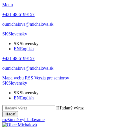
Menu
+421 48 6199157
oumichalova@michalova.sk
SK
Slovensky
SK
Slovensky
EN
English
+421 48 6199157
oumichalova@michalova.sk
Mapa webu
RSS
Verzia pre seniorov
SK
Slovensky
SK
Slovensky
EN
English
Hľadaný výraz
Hľadať
rozšírené vyhľadávanie