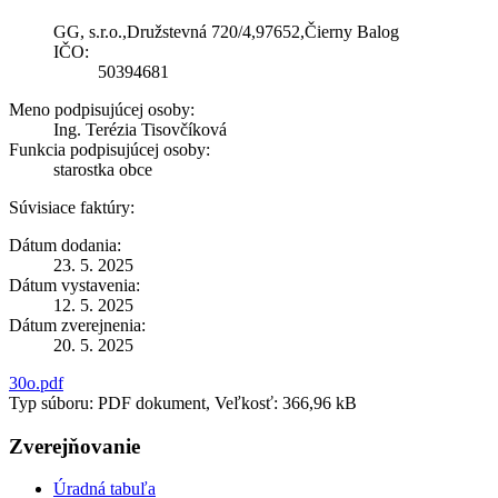
GG, s.r.o.,Družstevná 720/4,97652,Čierny Balog
IČO:
50394681
Meno podpisujúcej osoby:
Ing. Terézia Tisovčíková
Funkcia podpisujúcej osoby:
starostka obce
Súvisiace faktúry:
Dátum dodania:
23. 5. 2025
Dátum vystavenia:
12. 5. 2025
Dátum zverejnenia:
20. 5. 2025
30o.pdf
Typ súboru: PDF dokument, Veľkosť: 366,96 kB
Zverejňovanie
Úradná tabuľa