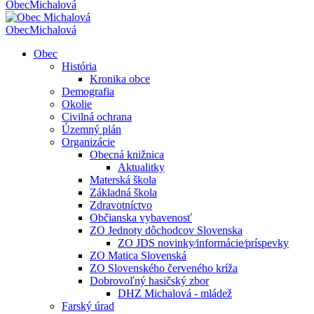
Obec
Michalová
Obec
Michalová
Obec
História
Kronika obce
Demografia
Okolie
Civilná ochrana
Územný plán
Organizácie
Obecná knižnica
Aktualitky
Materská škola
Základná škola
Zdravotníctvo
Občianska vybavenosť
ZO Jednoty dôchodcov Slovenska
ZO JDS novinky⁄informácie⁄príspevky
ZO Matica Slovenská
ZO Slovenského červeného kríža
Dobrovoľný hasičský zbor
DHZ Michalová - mládež
Farský úrad