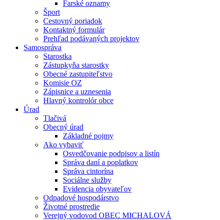
Farské oznamy
Šport
Cestovný poriadok
Kontaktný formulár
Prehľad podávaných projektov
Samospráva
Starostka
Zástupkyňa starostky
Obecné zastupiteľstvo
Komisie OZ
Zápisnice a uznesenia
Hlavný kontrolór obce
Úrad
Tlačivá
Obecný úrad
Základné pojmy
Ako vybaviť
Osvedčovanie podpisov a listín
Správa daní a poplatkov
Správa cintorína
Sociálne služby
Evidencia obyvateľov
Odpadové hospodárstvo
Životné prostredie
Verejný vodovod OBEC MICHALOVÁ