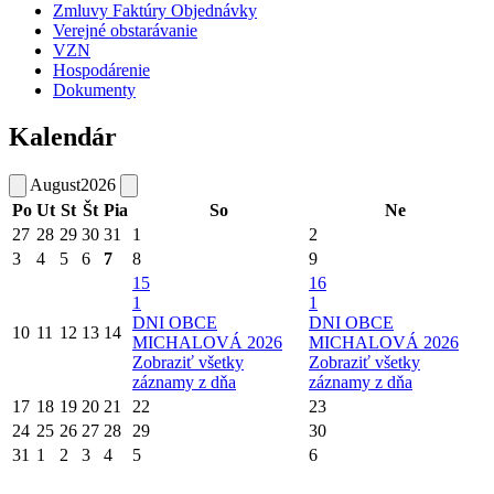
Zmluvy Faktúry Objednávky
Verejné obstarávanie
VZN
Hospodárenie
Dokumenty
Kalendár
August
2026
Po
Ut
St
Št
Pia
So
Ne
27
28
29
30
31
1
2
3
4
5
6
7
8
9
15
16
1
1
DNI OBCE
DNI OBCE
10
11
12
13
14
MICHALOVÁ 2026
MICHALOVÁ 2026
Zobraziť všetky
Zobraziť všetky
záznamy z dňa
záznamy z dňa
17
18
19
20
21
22
23
24
25
26
27
28
29
30
31
1
2
3
4
5
6