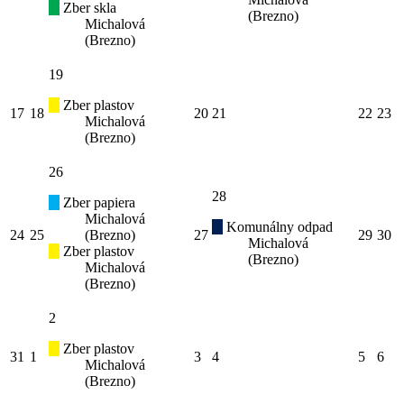
Zber skla
(Brezno)
Michalová
(Brezno)
19
Zber plastov
17
18
20
21
22
23
Michalová
(Brezno)
26
28
Zber papiera
Michalová
Komunálny odpad
24
25
(Brezno)
27
29
30
Michalová
Zber plastov
(Brezno)
Michalová
(Brezno)
2
Zber plastov
31
1
3
4
5
6
Michalová
(Brezno)