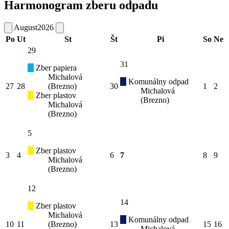
Harmonogram zberu odpadu
August
2026
Po
Ut
St
Št
Pi
So
Ne
29
31
Zber papiera
Michalová
Komunálny odpad
27
28
(Brezno)
30
1
2
Michalová
Zber plastov
(Brezno)
Michalová
(Brezno)
5
Zber plastov
3
4
6
7
8
9
Michalová
(Brezno)
12
14
Zber plastov
Michalová
Komunálny odpad
10
11
(Brezno)
13
15
16
Michalová