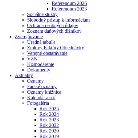
Referendum 2026
Referendum 2023
Sociálne služby
Slobodný prístup k informáciám
Ochrana osobných údajov
Zoznam daňových dlžníkov
Zverejňovanie
Úradná tabuľa
Zmluvy Faktúry Objednávky
Verejné obstarávanie
VZN
Hospodárenie
Dokumenty
Aktuality
Oznamy
Farské oznamy
Oznamy knižnica
Kalendár akcií
Fotogaléria
Rok 2025
Rok 2024
Rok 2023
Rok 2022
Rok 2020
Rok 2019