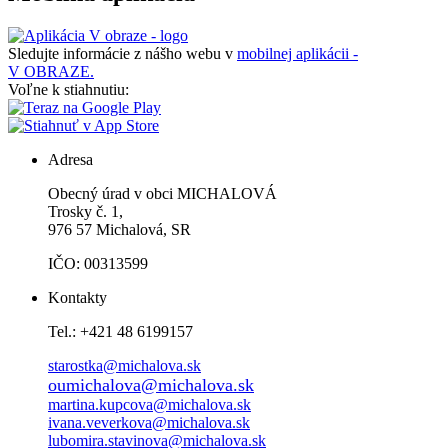
Sledujte informácie z nášho webu v
mobilnej aplikácii -
V OBRAZE.
Voľne k stiahnutiu:
Adresa
Obecný úrad v obci MICHALOVÁ
Trosky č. 1,
976 57 Michalová, SR
IČO: 00313599
Kontakty
Tel.: +421 48 6199157
starostka@michalova.sk
oumichalova@michalova.sk
martina.kupcova@michalova.sk
ivana.veverkova@michalova.sk
lubomira.stavinova@michalova.sk