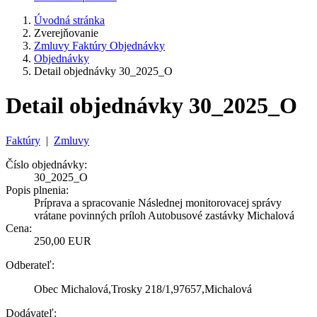
Úvodná stránka
Zverejňovanie
Zmluvy Faktúry Objednávky
Objednávky
Detail objednávky 30_2025_O
Detail objednávky 30_2025_O
Faktúry
|
Zmluvy
Číslo objednávky:
30_2025_O
Popis plnenia:
Príprava a spracovanie Následnej monitorovacej správy
vrátane povinných príloh Autobusové zastávky Michalová
Cena:
250,00 EUR
Odberateľ:
Obec Michalová,Trosky 218/1,97657,Michalová
Dodávateľ: