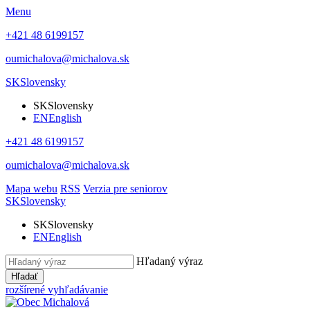
Menu
+421 48 6199157
oumichalova@michalova.sk
SK
Slovensky
SK
Slovensky
EN
English
+421 48 6199157
oumichalova@michalova.sk
Mapa webu
RSS
Verzia pre seniorov
SK
Slovensky
SK
Slovensky
EN
English
Hľadaný výraz
Hľadať
rozšírené vyhľadávanie