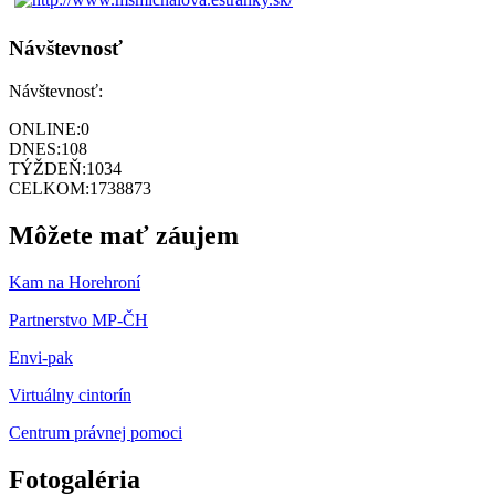
Návštevnosť
Návštevnosť:
ONLINE:
0
DNES:
108
TÝŽDEŇ:
1034
CELKOM:
1738873
Môžete mať záujem
Kam na Horehroní
Partnerstvo MP-ČH
Envi-pak
Virtuálny cintorín
Centrum právnej pomoci
Fotogaléria