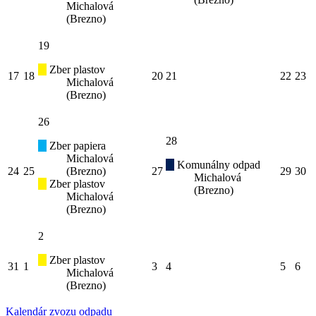
Michalová
(Brezno)
19
Zber plastov
17
18
20
21
22
23
Michalová
(Brezno)
26
28
Zber papiera
Michalová
Komunálny odpad
24
25
(Brezno)
27
29
30
Michalová
Zber plastov
(Brezno)
Michalová
(Brezno)
2
Zber plastov
31
1
3
4
5
6
Michalová
(Brezno)
Kalendár zvozu odpadu