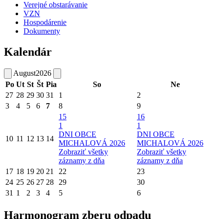
Verejné obstarávanie
VZN
Hospodárenie
Dokumenty
Kalendár
August
2026
Po
Ut
St
Št
Pia
So
Ne
27
28
29
30
31
1
2
3
4
5
6
7
8
9
15
16
1
1
DNI OBCE
DNI OBCE
10
11
12
13
14
MICHALOVÁ 2026
MICHALOVÁ 2026
Zobraziť všetky
Zobraziť všetky
záznamy z dňa
záznamy z dňa
17
18
19
20
21
22
23
24
25
26
27
28
29
30
31
1
2
3
4
5
6
Harmonogram zberu odpadu