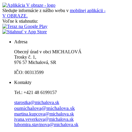
Sledujte informácie z nášho webu v
mobilnej aplikácii -
V OBRAZE.
Voľne k stiahnutiu:
Adresa
Obecný úrad v obci MICHALOVÁ
Trosky č. 1,
976 57 Michalová, SR
IČO: 00313599
Kontakty
Tel.: +421 48 6199157
starostka@michalova.sk
oumichalova@michalova.sk
martina.kupcova@michalova.sk
ivana.veverkova@michalova.sk
lubomira.stavinova@michalova.sk