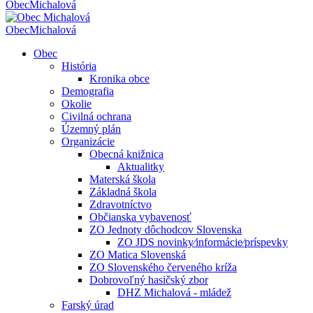
Obec
Michalová
Obec
Michalová
Obec
História
Kronika obce
Demografia
Okolie
Civilná ochrana
Územný plán
Organizácie
Obecná knižnica
Aktualitky
Materská škola
Základná škola
Zdravotníctvo
Občianska vybavenosť
ZO Jednoty dôchodcov Slovenska
ZO JDS novinky⁄informácie⁄príspevky
ZO Matica Slovenská
ZO Slovenského červeného kríža
Dobrovoľný hasičský zbor
DHZ Michalová - mládež
Farský úrad