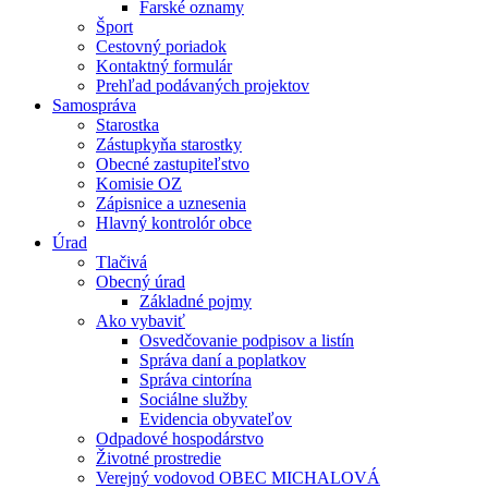
Farské oznamy
Šport
Cestovný poriadok
Kontaktný formulár
Prehľad podávaných projektov
Samospráva
Starostka
Zástupkyňa starostky
Obecné zastupiteľstvo
Komisie OZ
Zápisnice a uznesenia
Hlavný kontrolór obce
Úrad
Tlačivá
Obecný úrad
Základné pojmy
Ako vybaviť
Osvedčovanie podpisov a listín
Správa daní a poplatkov
Správa cintorína
Sociálne služby
Evidencia obyvateľov
Odpadové hospodárstvo
Životné prostredie
Verejný vodovod OBEC MICHALOVÁ