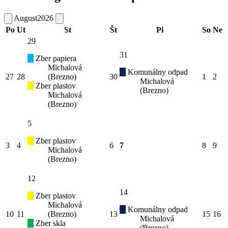
August
2026
Po
Ut
St
Št
Pi
So
Ne
29
31
Zber papiera
Michalová
Komunálny odpad
27
28
(Brezno)
30
1
2
Michalová
Zber plastov
(Brezno)
Michalová
(Brezno)
5
Zber plastov
3
4
6
7
8
9
Michalová
(Brezno)
12
14
Zber plastov
Michalová
Komunálny odpad
10
11
(Brezno)
13
15
16
Michalová
Zber skla
(Brezno)