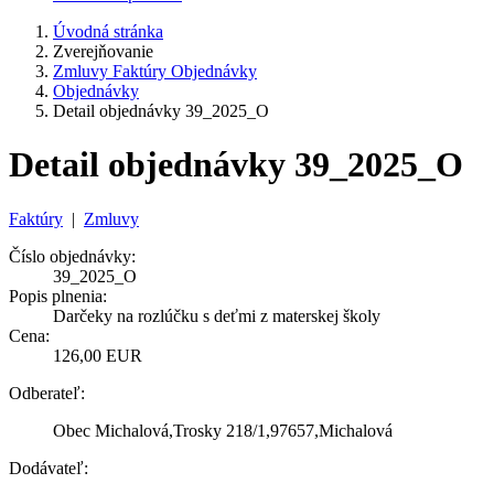
Úvodná stránka
Zverejňovanie
Zmluvy Faktúry Objednávky
Objednávky
Detail objednávky 39_2025_O
Detail objednávky 39_2025_O
Faktúry
|
Zmluvy
Číslo objednávky:
39_2025_O
Popis plnenia:
Darčeky na rozlúčku s deťmi z materskej školy
Cena:
126,00 EUR
Odberateľ:
Obec Michalová,Trosky 218/1,97657,Michalová
Dodávateľ: