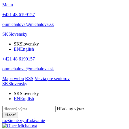
Menu
+421 48 6199157
oumichalova@michalova.sk
SK
Slovensky
SK
Slovensky
EN
English
+421 48 6199157
oumichalova@michalova.sk
Mapa webu
RSS
Verzia pre seniorov
SK
Slovensky
SK
Slovensky
EN
English
Hľadaný výraz
Hľadať
rozšírené vyhľadávanie