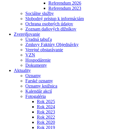
Referendum 2026
Referendum 2023
Sociálne služby
Slobodný prístup k informáciám
Ochrana osobných údajov
Zoznam daňových dlžníkov
Zverejňovanie
Úradná tabuľa
Zmluvy Faktúry Objednávky
Verejné obstarávanie
VZN
Hospodárenie
Dokumenty
Aktuality
Oznamy
Farské oznamy
Oznamy knižnica
Kalendár akcií
Fotogaléria
Rok 2025
Rok 2024
Rok 2023
Rok 2022
Rok 2020
Rok 2019