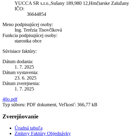
YUCCA SR s.r.o.,Sušany 189,980 12,Hrnčiarske Zalužany
IČO:
36644854
Meno podpisujúcej osoby:
Ing. Terézia Tisovčíková
Funkcia podpisujúcej osoby:
starostka obce
Súvisiace faktúry:
Dátum dodania:
1. 7. 2025
Dátum vystavenia:
23. 6. 2025
Dátum zverejnenia:
1. 7. 2025
40o.pdf
Typ súboru: PDF dokument, Veľkosť: 366,77 kB
Zverejňovanie
Úradná tabuľa
Zmluvy Faktúry Objednávky