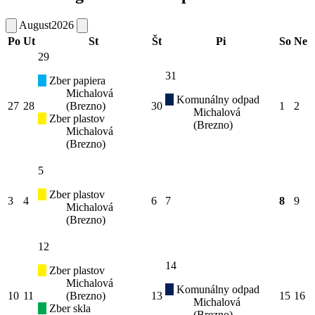
August
2026
Po
Ut
St
Št
Pi
So
Ne
29
31
Zber papiera
Michalová
Komunálny odpad
27
28
(Brezno)
30
1
2
Michalová
Zber plastov
(Brezno)
Michalová
(Brezno)
5
Zber plastov
3
4
6
7
8
9
Michalová
(Brezno)
12
14
Zber plastov
Michalová
Komunálny odpad
10
11
(Brezno)
13
15
16
Michalová
Zber skla
(Brezno)