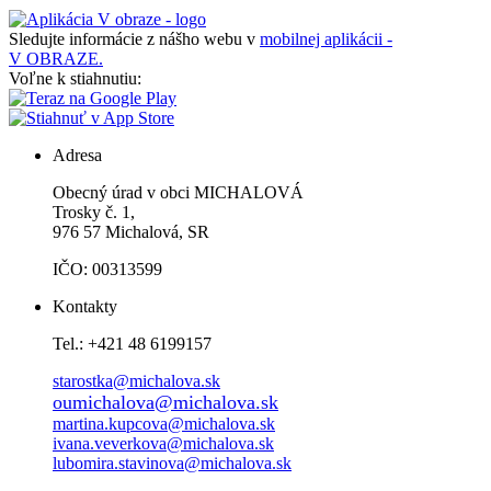
Sledujte informácie z nášho webu v
mobilnej aplikácii -
V OBRAZE.
Voľne k stiahnutiu:
Adresa
Obecný úrad v obci MICHALOVÁ
Trosky č. 1,
976 57 Michalová, SR
IČO: 00313599
Kontakty
Tel.: +421 48 6199157
starostka@michalova.sk
oumichalova@michalova.sk
martina.kupcova@michalova.sk
ivana.veverkova@michalova.sk
lubomira.stavinova@michalova.sk