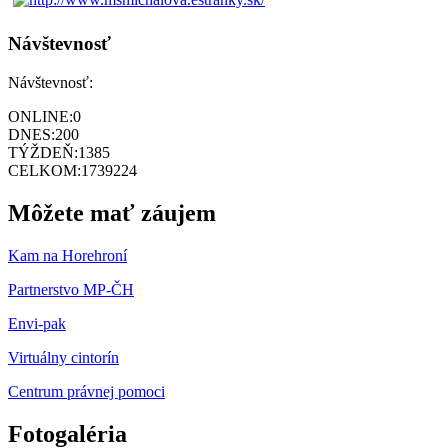
Návštevnosť
Návštevnosť:
ONLINE:
0
DNES:
200
TÝŽDEŇ:
1385
CELKOM:
1739224
Môžete mať záujem
Kam na Horehroní
Partnerstvo MP-ČH
Envi-pak
Virtuálny cintorín
Centrum právnej pomoci
Fotogaléria