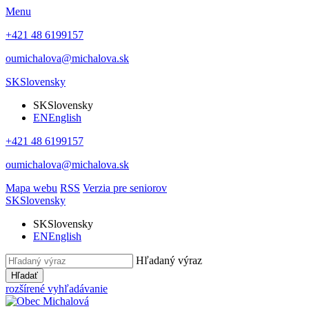
Menu
+421 48 6199157
oumichalova@michalova.sk
SK
Slovensky
SK
Slovensky
EN
English
+421 48 6199157
oumichalova@michalova.sk
Mapa webu
RSS
Verzia pre seniorov
SK
Slovensky
SK
Slovensky
EN
English
Hľadaný výraz
Hľadať
rozšírené vyhľadávanie