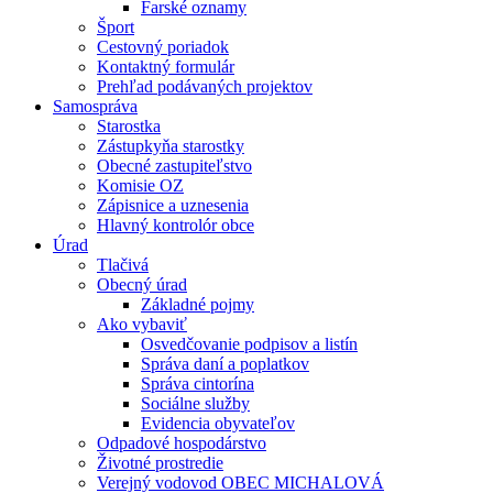
Farské oznamy
Šport
Cestovný poriadok
Kontaktný formulár
Prehľad podávaných projektov
Samospráva
Starostka
Zástupkyňa starostky
Obecné zastupiteľstvo
Komisie OZ
Zápisnice a uznesenia
Hlavný kontrolór obce
Úrad
Tlačivá
Obecný úrad
Základné pojmy
Ako vybaviť
Osvedčovanie podpisov a listín
Správa daní a poplatkov
Správa cintorína
Sociálne služby
Evidencia obyvateľov
Odpadové hospodárstvo
Životné prostredie
Verejný vodovod OBEC MICHALOVÁ