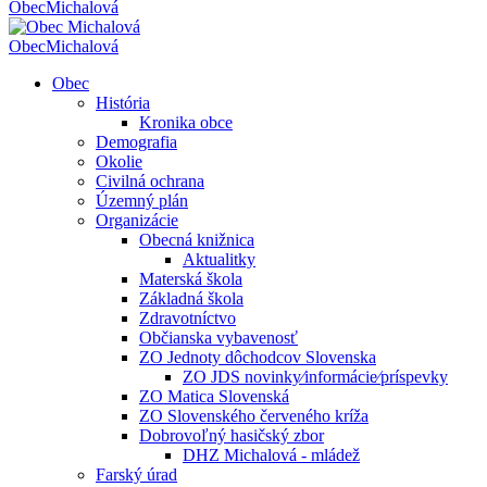
Obec
Michalová
Obec
Michalová
Obec
História
Kronika obce
Demografia
Okolie
Civilná ochrana
Územný plán
Organizácie
Obecná knižnica
Aktualitky
Materská škola
Základná škola
Zdravotníctvo
Občianska vybavenosť
ZO Jednoty dôchodcov Slovenska
ZO JDS novinky⁄informácie⁄príspevky
ZO Matica Slovenská
ZO Slovenského červeného kríža
Dobrovoľný hasičský zbor
DHZ Michalová - mládež
Farský úrad