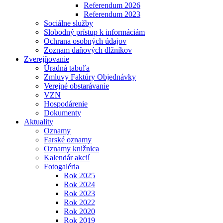
Referendum 2026
Referendum 2023
Sociálne služby
Slobodný prístup k informáciám
Ochrana osobných údajov
Zoznam daňových dlžníkov
Zverejňovanie
Úradná tabuľa
Zmluvy Faktúry Objednávky
Verejné obstarávanie
VZN
Hospodárenie
Dokumenty
Aktuality
Oznamy
Farské oznamy
Oznamy knižnica
Kalendár akcií
Fotogaléria
Rok 2025
Rok 2024
Rok 2023
Rok 2022
Rok 2020
Rok 2019