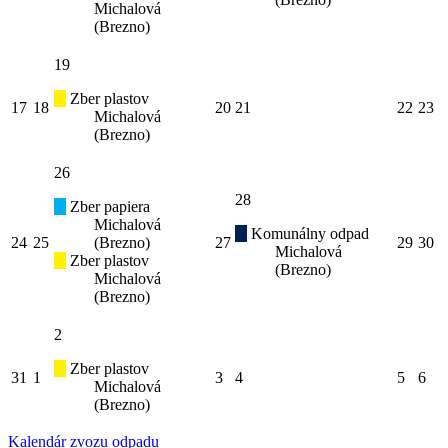
Michalová
(Brezno)
19
Zber plastov
17
18
20
21
22
23
Michalová
(Brezno)
26
28
Zber papiera
Michalová
Komunálny odpad
24
25
(Brezno)
27
29
30
Michalová
Zber plastov
(Brezno)
Michalová
(Brezno)
2
Zber plastov
31
1
3
4
5
6
Michalová
(Brezno)
Kalendár zvozu odpadu