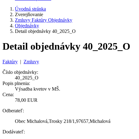
Úvodná stránka
Zverejňovanie
Zmluvy Faktúry Objednávky
Objednávky
Detail objednávky 40_2025_O
Detail objednávky 40_2025_O
Faktúry
|
Zmluvy
Číslo objednávky:
40_2025_O
Popis plnenia:
Výsadba kvetov v MŠ.
Cena:
78,00 EUR
Odberateľ:
Obec Michalová,Trosky 218/1,97657,Michalová
Dodávateľ: