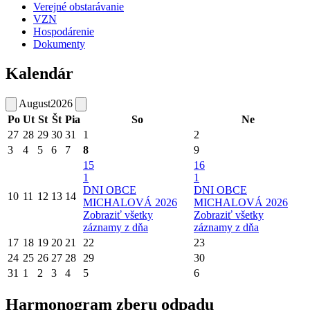
Verejné obstarávanie
VZN
Hospodárenie
Dokumenty
Kalendár
August
2026
Po
Ut
St
Št
Pia
So
Ne
27
28
29
30
31
1
2
3
4
5
6
7
8
9
15
16
1
1
DNI OBCE
DNI OBCE
10
11
12
13
14
MICHALOVÁ 2026
MICHALOVÁ 2026
Zobraziť všetky
Zobraziť všetky
záznamy z dňa
záznamy z dňa
17
18
19
20
21
22
23
24
25
26
27
28
29
30
31
1
2
3
4
5
6
Harmonogram zberu odpadu