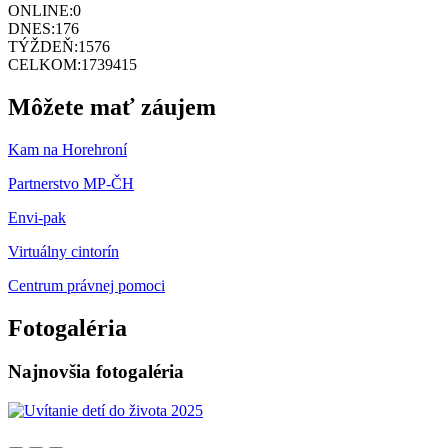
ONLINE:
0
DNES:
176
TÝŽDEŇ:
1576
CELKOM:
1739415
Môžete mať záujem
Kam na Horehroní
Partnerstvo MP-ČH
Envi-pak
Virtuálny cintorín
Centrum právnej pomoci
Fotogaléria
Najnovšia fotogaléria