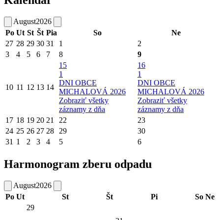
Kalendár
August
2026
Po
Ut
St
Št
Pia
So
Ne
27
28
29
30
31
1
2
3
4
5
6
7
8
9
15
16
1
1
DNI OBCE
DNI OBCE
10
11
12
13
14
MICHALOVÁ 2026
MICHALOVÁ 2026
Zobraziť všetky
Zobraziť všetky
záznamy z dňa
záznamy z dňa
17
18
19
20
21
22
23
24
25
26
27
28
29
30
31
1
2
3
4
5
6
Harmonogram zberu odpadu
August
2026
Po
Ut
St
Št
Pi
So
Ne
29