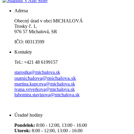
Adresa
Obecný úrad v obci MICHALOVÁ
Trosky č. 1,
976 57 Michalová, SR
IČO: 00313599
Kontakty
Tel.: +421 48 6199157
starostka@michalova.sk
oumichalova@michalova.sk
martina.kupcova@michalova.sk
ivana.veverkova@michalova.sk
lubomira.stavinova@michalova.sk
Úradné hodiny
Pondelok:
8:00 - 12:00, 13:00 - 16:00
Utorok:
8:00 - 12:00, 13:00 - 16:00