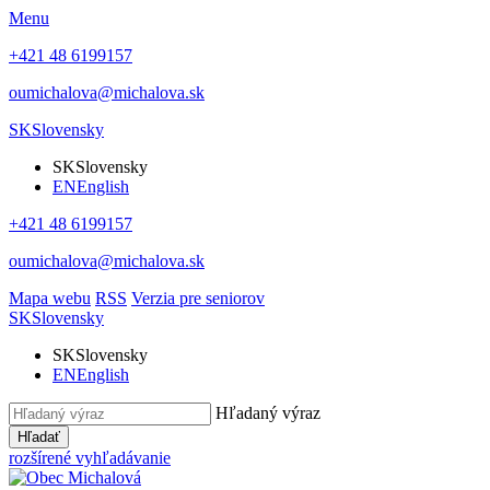
Menu
+421 48 6199157
oumichalova@michalova.sk
SK
Slovensky
SK
Slovensky
EN
English
+421 48 6199157
oumichalova@michalova.sk
Mapa webu
RSS
Verzia pre seniorov
SK
Slovensky
SK
Slovensky
EN
English
Hľadaný výraz
Hľadať
rozšírené vyhľadávanie