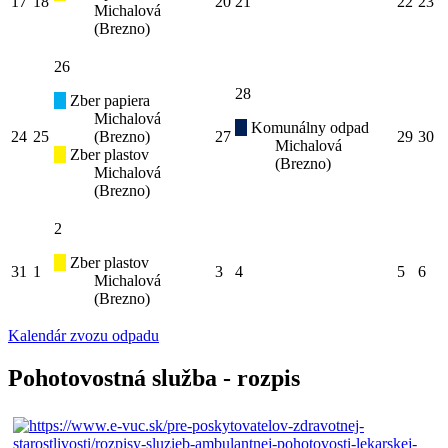
17
18
20
21
22
23
Michalová
(Brezno)
26
28
Zber papiera
Michalová
Komunálny odpad
24
25
(Brezno)
27
29
30
Michalová
Zber plastov
(Brezno)
Michalová
(Brezno)
2
Zber plastov
31
1
3
4
5
6
Michalová
(Brezno)
Kalendár zvozu odpadu
Pohotovostná služba - rozpis