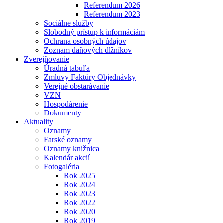
Referendum 2026
Referendum 2023
Sociálne služby
Slobodný prístup k informáciám
Ochrana osobných údajov
Zoznam daňových dlžníkov
Zverejňovanie
Úradná tabuľa
Zmluvy Faktúry Objednávky
Verejné obstarávanie
VZN
Hospodárenie
Dokumenty
Aktuality
Oznamy
Farské oznamy
Oznamy knižnica
Kalendár akcií
Fotogaléria
Rok 2025
Rok 2024
Rok 2023
Rok 2022
Rok 2020
Rok 2019