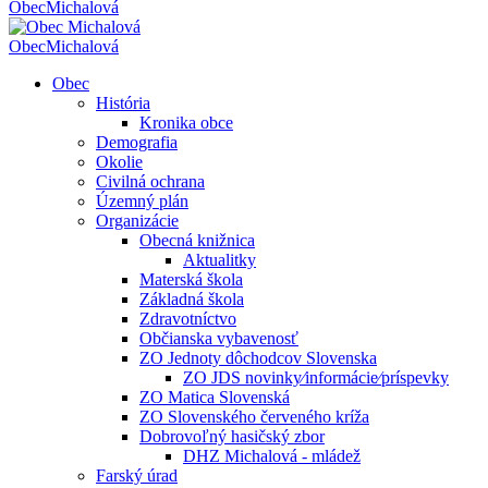
Obec
Michalová
Obec
Michalová
Obec
História
Kronika obce
Demografia
Okolie
Civilná ochrana
Územný plán
Organizácie
Obecná knižnica
Aktualitky
Materská škola
Základná škola
Zdravotníctvo
Občianska vybavenosť
ZO Jednoty dôchodcov Slovenska
ZO JDS novinky⁄informácie⁄príspevky
ZO Matica Slovenská
ZO Slovenského červeného kríža
Dobrovoľný hasičský zbor
DHZ Michalová - mládež
Farský úrad