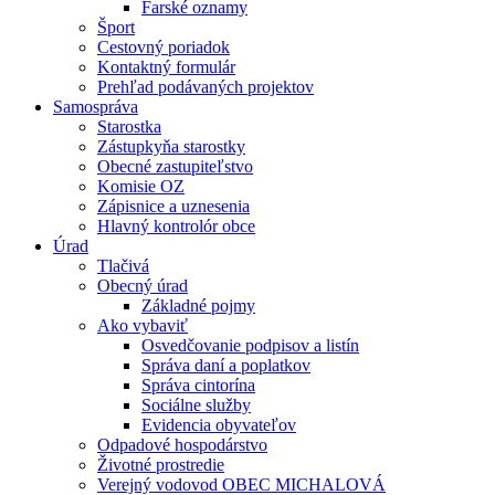
Farské oznamy
Šport
Cestovný poriadok
Kontaktný formulár
Prehľad podávaných projektov
Samospráva
Starostka
Zástupkyňa starostky
Obecné zastupiteľstvo
Komisie OZ
Zápisnice a uznesenia
Hlavný kontrolór obce
Úrad
Tlačivá
Obecný úrad
Základné pojmy
Ako vybaviť
Osvedčovanie podpisov a listín
Správa daní a poplatkov
Správa cintorína
Sociálne služby
Evidencia obyvateľov
Odpadové hospodárstvo
Životné prostredie
Verejný vodovod OBEC MICHALOVÁ