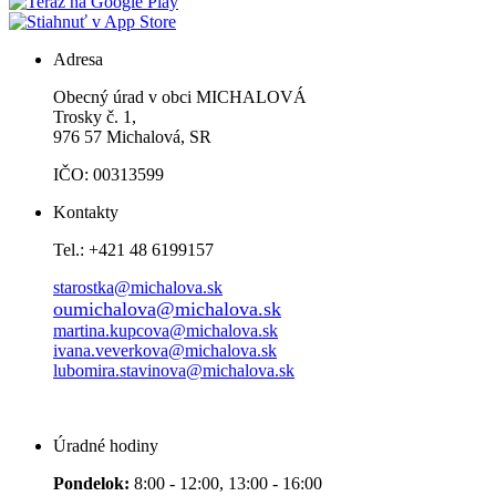
Adresa
Obecný úrad v obci MICHALOVÁ
Trosky č. 1,
976 57 Michalová, SR
IČO: 00313599
Kontakty
Tel.: +421 48 6199157
starostka@michalova.sk
oumichalova@michalova.sk
martina.kupcova@michalova.sk
ivana.veverkova@michalova.sk
lubomira.stavinova@michalova.sk
Úradné hodiny
Pondelok:
8:00 - 12:00, 13:00 - 16:00