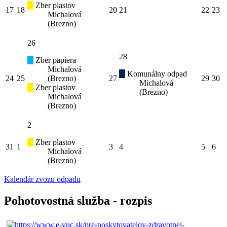
Zber plastov
17
18
20
21
22
23
Michalová
(Brezno)
26
28
Zber papiera
Michalová
Komunálny odpad
24
25
(Brezno)
27
29
30
Michalová
Zber plastov
(Brezno)
Michalová
(Brezno)
2
Zber plastov
31
1
3
4
5
6
Michalová
(Brezno)
Kalendár zvozu odpadu
Pohotovostná služba - rozpis