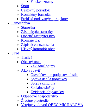
Farské oznamy
Šport
Cestovný poriadok
Kontaktný formulár
Prehľad podávaných projektov
Samospráva
Starostka
Zástupkyňa starostky
Obecné zastupiteľstvo
Komisie OZ
Zápisnice a uznesenia
Hlavný kontrolór obce
Úrad
Tlačivá
Obecný úrad
Základné pojmy
Ako vybaviť
Osvedčovanie podpisov a listín
Správa daní a poplatkov
Správa cintorína
Sociálne služby
Evidencia obyvateľov
Odpadové hospodárstvo
Životné prostredie
Verejný vodovod OBEC MICHALOVÁ