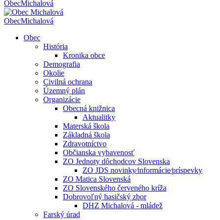
Obec
Michalová
Obec
Michalová
Obec
História
Kronika obce
Demografia
Okolie
Civilná ochrana
Územný plán
Organizácie
Obecná knižnica
Aktualitky
Materská škola
Základná škola
Zdravotníctvo
Občianska vybavenosť
ZO Jednoty dôchodcov Slovenska
ZO JDS novinky⁄informácie⁄príspevky
ZO Matica Slovenská
ZO Slovenského červeného kríža
Dobrovoľný hasičský zbor
DHZ Michalová - mládež
Farský úrad