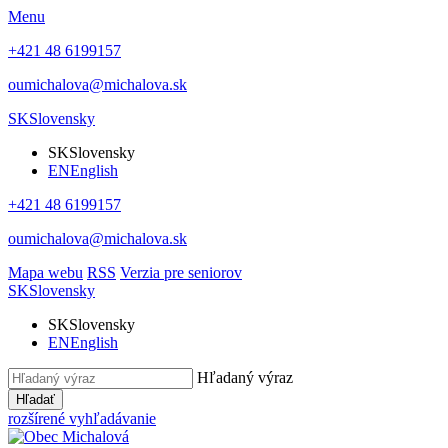
Menu
+421 48 6199157
oumichalova@michalova.sk
SK
Slovensky
SK
Slovensky
EN
English
+421 48 6199157
oumichalova@michalova.sk
Mapa webu
RSS
Verzia pre seniorov
SK
Slovensky
SK
Slovensky
EN
English
Hľadaný výraz
Hľadať
rozšírené vyhľadávanie