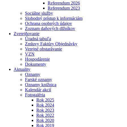
Referendum 2026
Referendum 2023
Sociálne služby
Slobodný prístup k informáciám
Ochrana osobných údajov
Zoznam daňových dlžníkov
Zverejňovanie
Úradná tabuľa
Zmluvy Faktúry Objednávky
Verejné obstarávanie
VZN
Hospodárenie
Dokumenty
Aktuality
Oznamy
Farské oznamy
Oznamy knižnica
Kalendár akcií
Fotogaléria
Rok 2025
Rok 2024
Rok 2023
Rok 2022
Rok 2020
Rok 2019