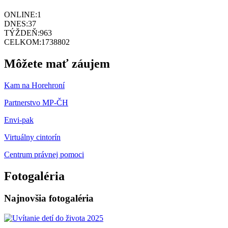
ONLINE:
1
DNES:
37
TÝŽDEŇ:
963
CELKOM:
1738802
Môžete mať záujem
Kam na Horehroní
Partnerstvo MP-ČH
Envi-pak
Virtuálny cintorín
Centrum právnej pomoci
Fotogaléria
Najnovšia fotogaléria