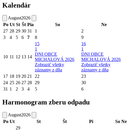
Kalendár
August
2026
Po
Ut
St
Št
Pia
So
Ne
27
28
29
30
31
1
2
3
4
5
6
7
8
9
15
16
1
1
DNI OBCE
DNI OBCE
10
11
12
13
14
MICHALOVÁ 2026
MICHALOVÁ 2026
Zobraziť všetky
Zobraziť všetky
záznamy z dňa
záznamy z dňa
17
18
19
20
21
22
23
24
25
26
27
28
29
30
31
1
2
3
4
5
6
Harmonogram zberu odpadu
August
2026
Po
Ut
St
Št
Pi
So
Ne
29