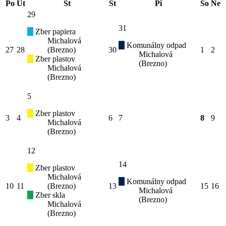
Po
Ut
St
Št
Pi
So
Ne
29
31
Zber papiera
Michalová
Komunálny odpad
27
28
(Brezno)
30
1
2
Michalová
Zber plastov
(Brezno)
Michalová
(Brezno)
5
Zber plastov
3
4
6
7
8
9
Michalová
(Brezno)
12
14
Zber plastov
Michalová
Komunálny odpad
10
11
(Brezno)
13
15
16
Michalová
Zber skla
(Brezno)
Michalová
(Brezno)