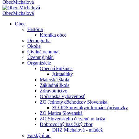
Obec
Michalová
Obec
Michalová
Obec
História
Kronika obce
Demografia
Okolie
Civilná ochrana
Územný plán
Organizácie
Obecná knižnica
Aktualitky
Materská škola
Základná škola
Zdravotníctvo
Občianska vybavenosť
ZO Jednoty dôchodcov Slovenska
ZO JDS novinky⁄informácie⁄príspevky
ZO Matica Slovenská
ZO Slovenského červeného kríža
Dobrovoľný hasičský zbor
DHZ Michalová - mládež
Farský úrad