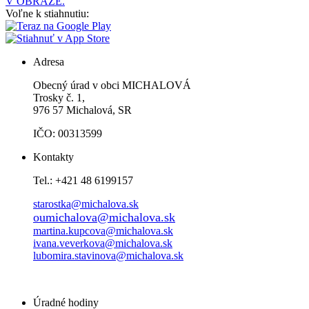
V OBRAZE.
Voľne k stiahnutiu:
Adresa
Obecný úrad v obci MICHALOVÁ
Trosky č. 1,
976 57 Michalová, SR
IČO: 00313599
Kontakty
Tel.: +421 48 6199157
starostka@michalova.sk
oumichalova@michalova.sk
martina.kupcova@michalova.sk
ivana.veverkova@michalova.sk
lubomira.stavinova@michalova.sk
Úradné hodiny