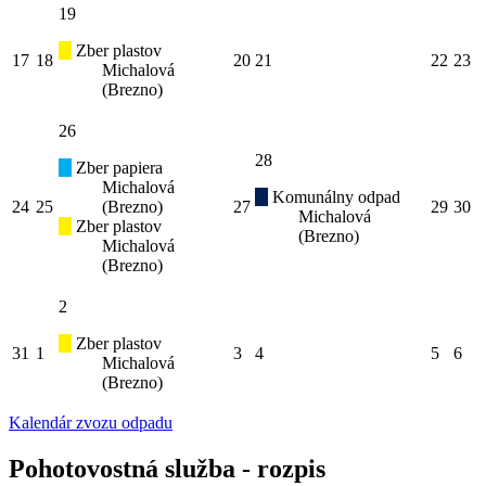
19
Zber plastov
17
18
20
21
22
23
Michalová
(Brezno)
26
28
Zber papiera
Michalová
Komunálny odpad
24
25
(Brezno)
27
29
30
Michalová
Zber plastov
(Brezno)
Michalová
(Brezno)
2
Zber plastov
31
1
3
4
5
6
Michalová
(Brezno)
Kalendár zvozu odpadu
Pohotovostná služba - rozpis