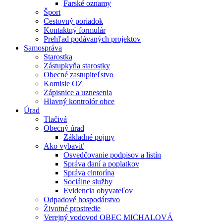
Farské oznamy
Šport
Cestovný poriadok
Kontaktný formulár
Prehľad podávaných projektov
Samospráva
Starostka
Zástupkyňa starostky
Obecné zastupiteľstvo
Komisie OZ
Zápisnice a uznesenia
Hlavný kontrolór obce
Úrad
Tlačivá
Obecný úrad
Základné pojmy
Ako vybaviť
Osvedčovanie podpisov a listín
Správa daní a poplatkov
Správa cintorína
Sociálne služby
Evidencia obyvateľov
Odpadové hospodárstvo
Životné prostredie
Verejný vodovod OBEC MICHALOVÁ