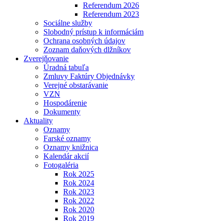
Referendum 2026
Referendum 2023
Sociálne služby
Slobodný prístup k informáciám
Ochrana osobných údajov
Zoznam daňových dlžníkov
Zverejňovanie
Úradná tabuľa
Zmluvy Faktúry Objednávky
Verejné obstarávanie
VZN
Hospodárenie
Dokumenty
Aktuality
Oznamy
Farské oznamy
Oznamy knižnica
Kalendár akcií
Fotogaléria
Rok 2025
Rok 2024
Rok 2023
Rok 2022
Rok 2020
Rok 2019