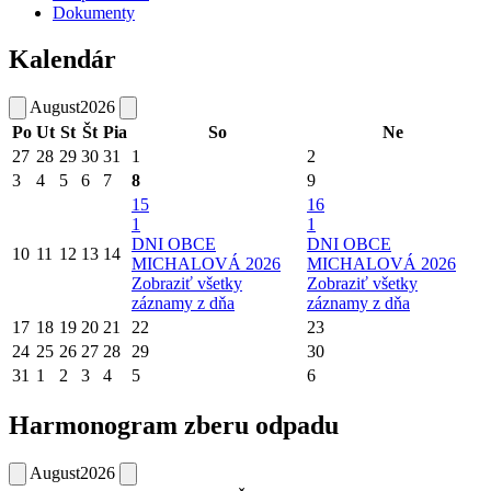
Dokumenty
Kalendár
August
2026
Po
Ut
St
Št
Pia
So
Ne
27
28
29
30
31
1
2
3
4
5
6
7
8
9
15
16
1
1
DNI OBCE
DNI OBCE
10
11
12
13
14
MICHALOVÁ 2026
MICHALOVÁ 2026
Zobraziť všetky
Zobraziť všetky
záznamy z dňa
záznamy z dňa
17
18
19
20
21
22
23
24
25
26
27
28
29
30
31
1
2
3
4
5
6
Harmonogram zberu odpadu
August
2026