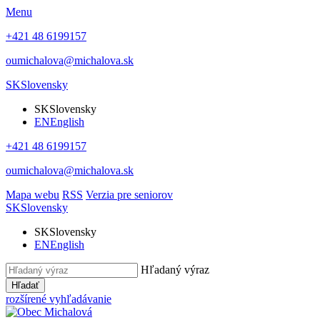
Menu
+421 48 6199157
oumichalova@michalova.sk
SK
Slovensky
SK
Slovensky
EN
English
+421 48 6199157
oumichalova@michalova.sk
Mapa webu
RSS
Verzia pre seniorov
SK
Slovensky
SK
Slovensky
EN
English
Hľadaný výraz
Hľadať
rozšírené vyhľadávanie