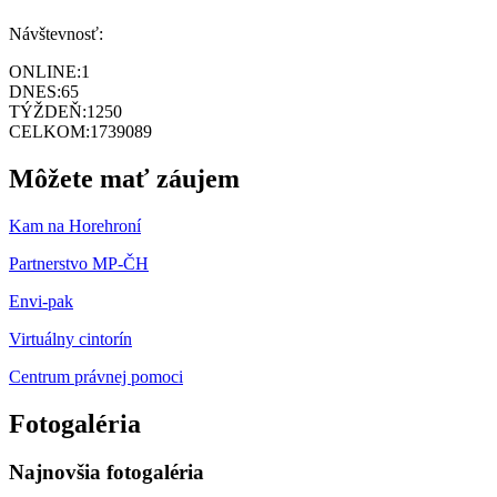
Návštevnosť:
ONLINE:
1
DNES:
65
TÝŽDEŇ:
1250
CELKOM:
1739089
Môžete mať záujem
Kam na Horehroní
Partnerstvo MP-ČH
Envi-pak
Virtuálny cintorín
Centrum právnej pomoci
Fotogaléria
Najnovšia fotogaléria