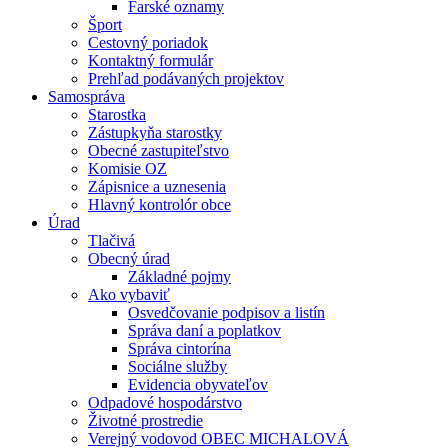
Farské oznamy
Šport
Cestovný poriadok
Kontaktný formulár
Prehľad podávaných projektov
Samospráva
Starostka
Zástupkyňa starostky
Obecné zastupiteľstvo
Komisie OZ
Zápisnice a uznesenia
Hlavný kontrolór obce
Úrad
Tlačivá
Obecný úrad
Základné pojmy
Ako vybaviť
Osvedčovanie podpisov a listín
Správa daní a poplatkov
Správa cintorína
Sociálne služby
Evidencia obyvateľov
Odpadové hospodárstvo
Životné prostredie
Verejný vodovod OBEC MICHALOVÁ