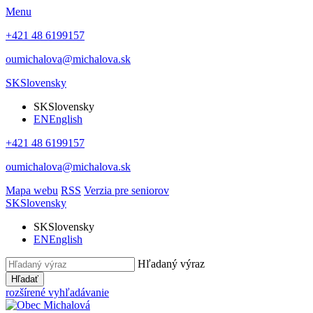
Menu
+421 48 6199157
oumichalova@michalova.sk
SK
Slovensky
SK
Slovensky
EN
English
+421 48 6199157
oumichalova@michalova.sk
Mapa webu
RSS
Verzia pre seniorov
SK
Slovensky
SK
Slovensky
EN
English
Hľadaný výraz
Hľadať
rozšírené vyhľadávanie