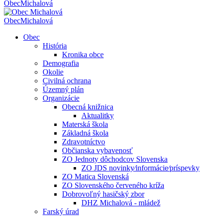
Obec
Michalová
Obec
Michalová
Obec
História
Kronika obce
Demografia
Okolie
Civilná ochrana
Územný plán
Organizácie
Obecná knižnica
Aktualitky
Materská škola
Základná škola
Zdravotníctvo
Občianska vybavenosť
ZO Jednoty dôchodcov Slovenska
ZO JDS novinky⁄informácie⁄príspevky
ZO Matica Slovenská
ZO Slovenského červeného kríža
Dobrovoľný hasičský zbor
DHZ Michalová - mládež
Farský úrad