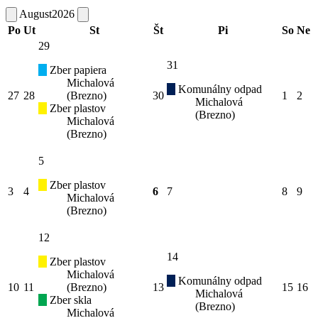
August
2026
Po
Ut
St
Št
Pi
So
Ne
29
31
Zber papiera
Michalová
Komunálny odpad
27
28
(Brezno)
30
1
2
Michalová
Zber plastov
(Brezno)
Michalová
(Brezno)
5
Zber plastov
3
4
6
7
8
9
Michalová
(Brezno)
12
14
Zber plastov
Michalová
Komunálny odpad
10
11
(Brezno)
13
15
16
Michalová
Zber skla
(Brezno)
Michalová