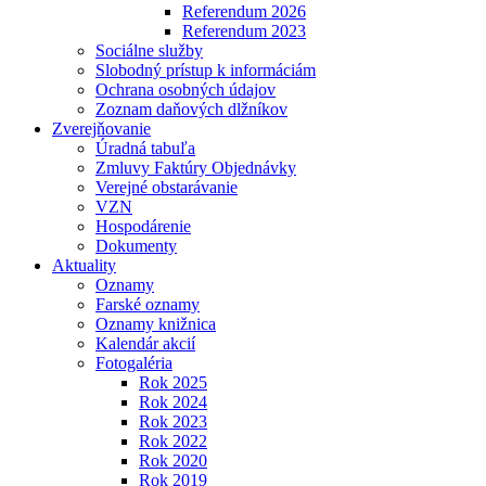
Referendum 2026
Referendum 2023
Sociálne služby
Slobodný prístup k informáciám
Ochrana osobných údajov
Zoznam daňových dlžníkov
Zverejňovanie
Úradná tabuľa
Zmluvy Faktúry Objednávky
Verejné obstarávanie
VZN
Hospodárenie
Dokumenty
Aktuality
Oznamy
Farské oznamy
Oznamy knižnica
Kalendár akcií
Fotogaléria
Rok 2025
Rok 2024
Rok 2023
Rok 2022
Rok 2020
Rok 2019