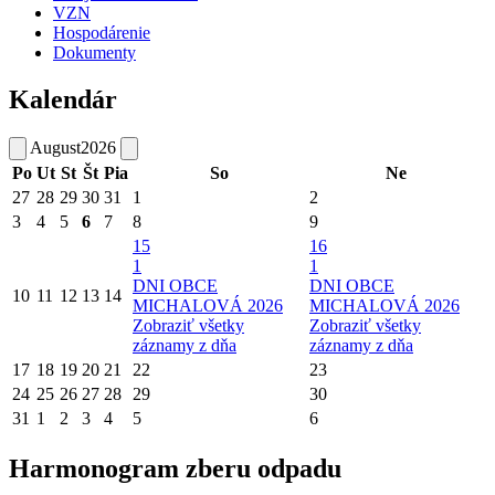
VZN
Hospodárenie
Dokumenty
Kalendár
August
2026
Po
Ut
St
Št
Pia
So
Ne
27
28
29
30
31
1
2
3
4
5
6
7
8
9
15
16
1
1
DNI OBCE
DNI OBCE
10
11
12
13
14
MICHALOVÁ 2026
MICHALOVÁ 2026
Zobraziť všetky
Zobraziť všetky
záznamy z dňa
záznamy z dňa
17
18
19
20
21
22
23
24
25
26
27
28
29
30
31
1
2
3
4
5
6
Harmonogram zberu odpadu