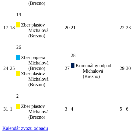
(Brezno)
19
Zber plastov
17
18
20
21
22
23
Michalová
(Brezno)
26
28
Zber papiera
Michalová
Komunálny odpad
24
25
(Brezno)
27
29
30
Michalová
Zber plastov
(Brezno)
Michalová
(Brezno)
2
Zber plastov
31
1
3
4
5
6
Michalová
(Brezno)
Kalendár zvozu odpadu