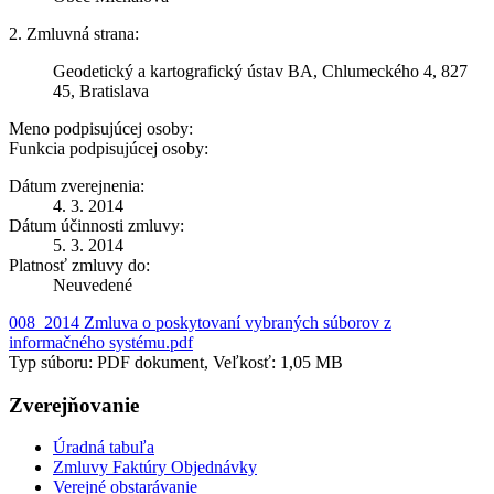
2. Zmluvná strana:
Geodetický a kartografický ústav BA, Chlumeckého 4, 827
45, Bratislava
Meno podpisujúcej osoby:
Funkcia podpisujúcej osoby:
Dátum zverejnenia:
4. 3. 2014
Dátum účinnosti zmluvy:
5. 3. 2014
Platnosť zmluvy do:
Neuvedené
008_2014 Zmluva o poskytovaní vybraných súborov z
informačného systému.pdf
Typ súboru: PDF dokument, Veľkosť: 1,05 MB
Zverejňovanie
Úradná tabuľa
Zmluvy Faktúry Objednávky
Verejné obstarávanie