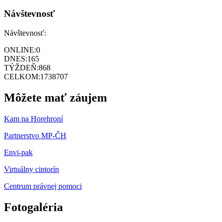
Návštevnosť
Návštevnosť:
ONLINE:
0
DNES:
165
TÝŽDEŇ:
868
CELKOM:
1738707
Môžete mať záujem
Kam na Horehroní
Partnerstvo MP-ČH
Envi-pak
Virtuálny cintorín
Centrum právnej pomoci
Fotogaléria