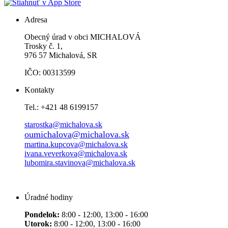
Adresa
Obecný úrad v obci MICHALOVÁ
Trosky č. 1,
976 57 Michalová, SR
IČO: 00313599
Kontakty
Tel.: +421 48 6199157
starostka@michalova.sk
oumichalova@michalova.sk
martina.kupcova@michalova.sk
ivana.veverkova@michalova.sk
lubomira.stavinova@michalova.sk
Úradné hodiny
Pondelok:
8:00 - 12:00, 13:00 - 16:00
Utorok:
8:00 - 12:00, 13:00 - 16:00