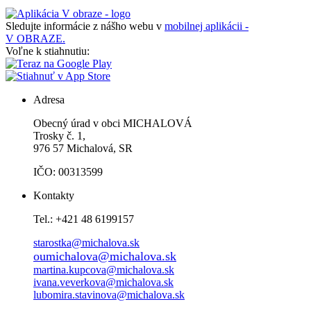
Sledujte informácie z nášho webu v
mobilnej aplikácii -
V OBRAZE.
Voľne k stiahnutiu:
Adresa
Obecný úrad v obci MICHALOVÁ
Trosky č. 1,
976 57 Michalová, SR
IČO: 00313599
Kontakty
Tel.: +421 48 6199157
starostka@michalova.sk
oumichalova@michalova.sk
martina.kupcova@michalova.sk
ivana.veverkova@michalova.sk
lubomira.stavinova@michalova.sk