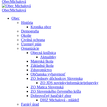
Obec
Michalová
Obec
Michalová
Obec
História
Kronika obce
Demografia
Okolie
Civilná ochrana
Územný plán
Organizácie
Obecná knižnica
Aktualitky
Materská škola
Základná škola
Zdravotníctvo
Občianska vybavenosť
ZO Jednoty dôchodcov Slovenska
ZO JDS novinky⁄informácie⁄príspevky
ZO Matica Slovenská
ZO Slovenského červeného kríža
Dobrovoľný hasičský zbor
DHZ Michalová - mládež
Farský úrad