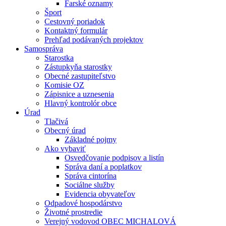
Farské oznamy
Šport
Cestovný poriadok
Kontaktný formulár
Prehľad podávaných projektov
Samospráva
Starostka
Zástupkyňa starostky
Obecné zastupiteľstvo
Komisie OZ
Zápisnice a uznesenia
Hlavný kontrolór obce
Úrad
Tlačivá
Obecný úrad
Základné pojmy
Ako vybaviť
Osvedčovanie podpisov a listín
Správa daní a poplatkov
Správa cintorína
Sociálne služby
Evidencia obyvateľov
Odpadové hospodárstvo
Životné prostredie
Verejný vodovod OBEC MICHALOVÁ