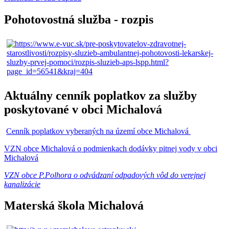
Pohotovostná služba - rozpis
Aktuálny cenník poplatkov za služby
poskytované v obci Michalová
Cenník poplatkov vyberaných na území obce Michalová
VZN obce Michalová o podmienkach dodávky pitnej vody v obci
Michalová
VZN obce P.Polhora o odvádzaní odpadových vôd do verejnej
kanalizácie
Materská škola Michalová