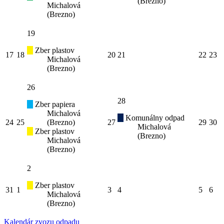
(Brezno)
Michalová
(Brezno)
19
Zber plastov
17
18
20
21
22
23
Michalová
(Brezno)
26
28
Zber papiera
Michalová
Komunálny odpad
24
25
(Brezno)
27
29
30
Michalová
Zber plastov
(Brezno)
Michalová
(Brezno)
2
Zber plastov
31
1
3
4
5
6
Michalová
(Brezno)
Kalendár zvozu odpadu