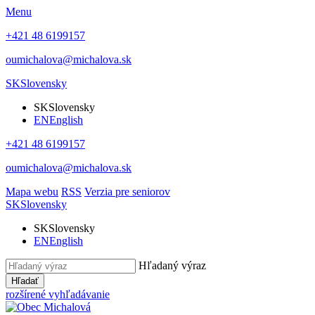
Menu
+421 48 6199157
oumichalova@michalova.sk
SK
Slovensky
SK
Slovensky
EN
English
+421 48 6199157
oumichalova@michalova.sk
Mapa webu
RSS
Verzia pre seniorov
SK
Slovensky
SK
Slovensky
EN
English
Hľadaný výraz
Hľadať
rozšírené vyhľadávanie