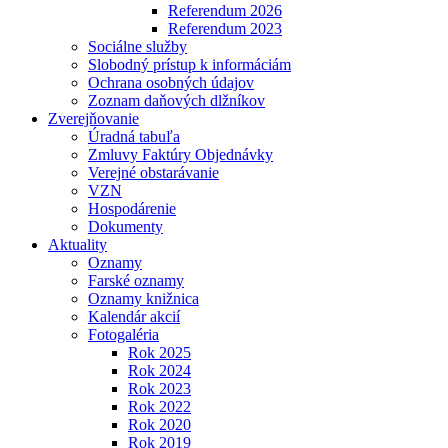
Referendum 2026
Referendum 2023
Sociálne služby
Slobodný prístup k informáciám
Ochrana osobných údajov
Zoznam daňových dlžníkov
Zverejňovanie
Úradná tabuľa
Zmluvy Faktúry Objednávky
Verejné obstarávanie
VZN
Hospodárenie
Dokumenty
Aktuality
Oznamy
Farské oznamy
Oznamy knižnica
Kalendár akcií
Fotogaléria
Rok 2025
Rok 2024
Rok 2023
Rok 2022
Rok 2020
Rok 2019