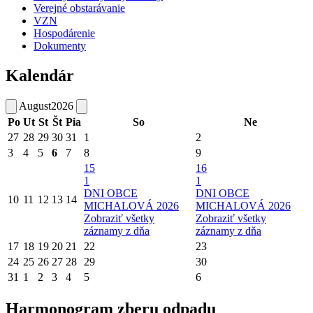
Verejné obstarávanie
VZN
Hospodárenie
Dokumenty
Kalendár
August
2026
Po
Ut
St
Št
Pia
So
Ne
27
28
29
30
31
1
2
3
4
5
6
7
8
9
15
16
1
1
DNI OBCE
DNI OBCE
10
11
12
13
14
MICHALOVÁ 2026
MICHALOVÁ 2026
Zobraziť všetky
Zobraziť všetky
záznamy z dňa
záznamy z dňa
17
18
19
20
21
22
23
24
25
26
27
28
29
30
31
1
2
3
4
5
6
Harmonogram zberu odpadu