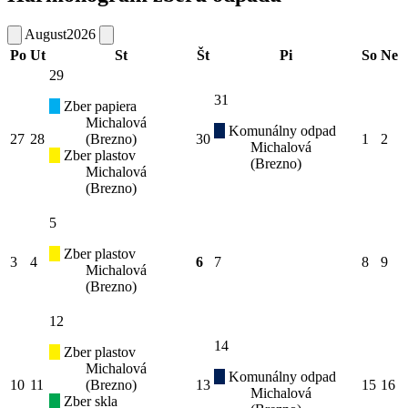
August
2026
Po
Ut
St
Št
Pi
So
Ne
29
31
Zber papiera
Michalová
Komunálny odpad
27
28
(Brezno)
30
1
2
Michalová
Zber plastov
(Brezno)
Michalová
(Brezno)
5
Zber plastov
3
4
6
7
8
9
Michalová
(Brezno)
12
14
Zber plastov
Michalová
Komunálny odpad
10
11
(Brezno)
13
15
16
Michalová
Zber skla