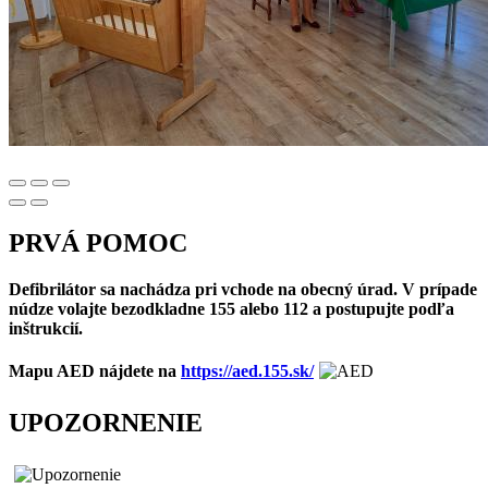
PRVÁ POMOC
Defibrilátor sa nachádza pri vchode na obecný úrad. V prípade
núdze volajte bezodkladne 155 alebo 112 a postupujte podľa
inštrukcií.
Mapu AED nájdete na
https://aed.155.sk/
UPOZORNENIE