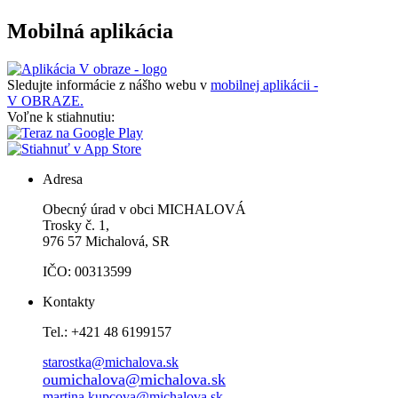
Mobilná aplikácia
Sledujte informácie z nášho webu v
mobilnej aplikácii -
V OBRAZE.
Voľne k stiahnutiu:
Adresa
Obecný úrad v obci MICHALOVÁ
Trosky č. 1,
976 57 Michalová, SR
IČO: 00313599
Kontakty
Tel.: +421 48 6199157
starostka@michalova.sk
oumichalova@michalova.sk
martina.kupcova@michalova.sk