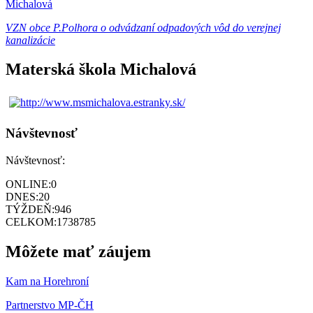
Michalová
VZN obce P.Polhora o odvádzaní odpadových vôd do verejnej
kanalizácie
Materská škola Michalová
Návštevnosť
Návštevnosť:
ONLINE:
0
DNES:
20
TÝŽDEŇ:
946
CELKOM:
1738785
Môžete mať záujem
Kam na Horehroní
Partnerstvo MP-ČH