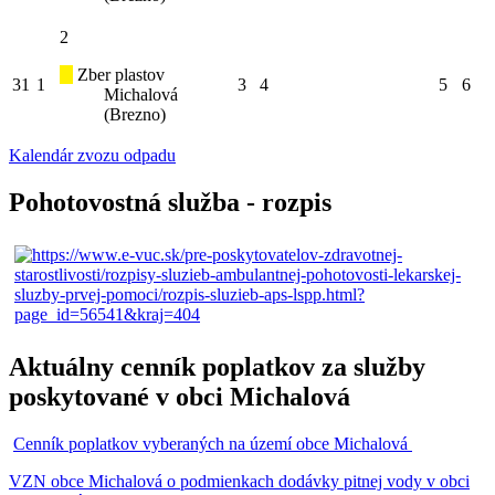
2
Zber plastov
31
1
3
4
5
6
Michalová
(Brezno)
Kalendár zvozu odpadu
Pohotovostná služba - rozpis
Aktuálny cenník poplatkov za služby
poskytované v obci Michalová
Cenník poplatkov vyberaných na území obce Michalová
VZN obce Michalová o podmienkach dodávky pitnej vody v obci