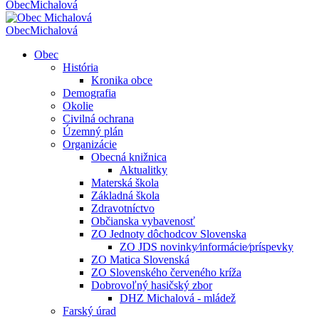
Obec
Michalová
Obec
Michalová
Obec
História
Kronika obce
Demografia
Okolie
Civilná ochrana
Územný plán
Organizácie
Obecná knižnica
Aktualitky
Materská škola
Základná škola
Zdravotníctvo
Občianska vybavenosť
ZO Jednoty dôchodcov Slovenska
ZO JDS novinky⁄informácie⁄príspevky
ZO Matica Slovenská
ZO Slovenského červeného kríža
Dobrovoľný hasičský zbor
DHZ Michalová - mládež
Farský úrad