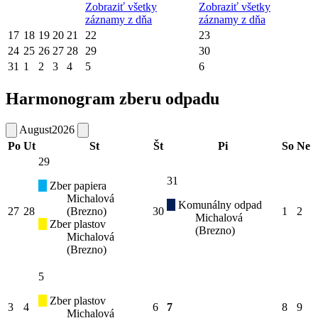
Zobraziť všetky
Zobraziť všetky
záznamy z dňa
záznamy z dňa
17
18
19
20
21
22
23
24
25
26
27
28
29
30
31
1
2
3
4
5
6
Harmonogram zberu odpadu
August
2026
Po
Ut
St
Št
Pi
So
Ne
29
31
Zber papiera
Michalová
Komunálny odpad
27
28
(Brezno)
30
1
2
Michalová
Zber plastov
(Brezno)
Michalová
(Brezno)
5
Zber plastov
3
4
6
7
8
9
Michalová