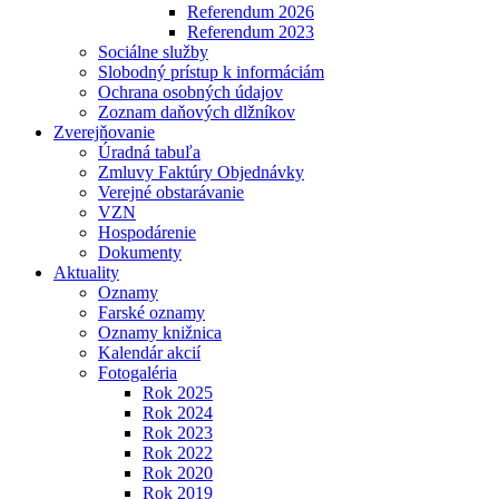
Referendum 2026
Referendum 2023
Sociálne služby
Slobodný prístup k informáciám
Ochrana osobných údajov
Zoznam daňových dlžníkov
Zverejňovanie
Úradná tabuľa
Zmluvy Faktúry Objednávky
Verejné obstarávanie
VZN
Hospodárenie
Dokumenty
Aktuality
Oznamy
Farské oznamy
Oznamy knižnica
Kalendár akcií
Fotogaléria
Rok 2025
Rok 2024
Rok 2023
Rok 2022
Rok 2020
Rok 2019