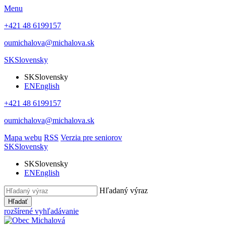
Menu
+421 48 6199157
oumichalova@michalova.sk
SK
Slovensky
SK
Slovensky
EN
English
+421 48 6199157
oumichalova@michalova.sk
Mapa webu
RSS
Verzia pre seniorov
SK
Slovensky
SK
Slovensky
EN
English
Hľadaný výraz
Hľadať
rozšírené vyhľadávanie