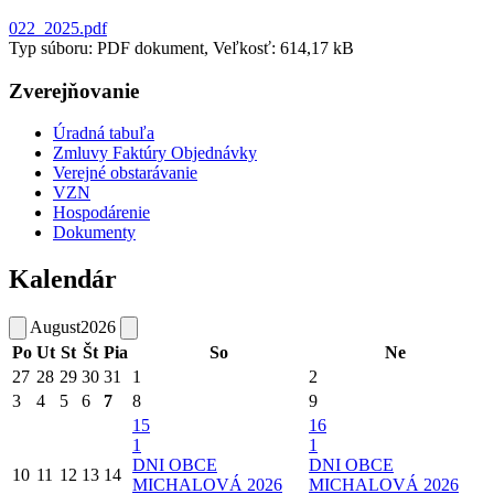
022_2025.pdf
Typ súboru: PDF dokument, Veľkosť: 614,17 kB
Zverejňovanie
Úradná tabuľa
Zmluvy Faktúry Objednávky
Verejné obstarávanie
VZN
Hospodárenie
Dokumenty
Kalendár
August
2026
Po
Ut
St
Št
Pia
So
Ne
27
28
29
30
31
1
2
3
4
5
6
7
8
9
15
16
1
1
DNI OBCE
DNI OBCE
10
11
12
13
14
MICHALOVÁ 2026
MICHALOVÁ 2026