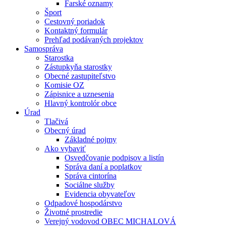
Farské oznamy
Šport
Cestovný poriadok
Kontaktný formulár
Prehľad podávaných projektov
Samospráva
Starostka
Zástupkyňa starostky
Obecné zastupiteľstvo
Komisie OZ
Zápisnice a uznesenia
Hlavný kontrolór obce
Úrad
Tlačivá
Obecný úrad
Základné pojmy
Ako vybaviť
Osvedčovanie podpisov a listín
Správa daní a poplatkov
Správa cintorína
Sociálne služby
Evidencia obyvateľov
Odpadové hospodárstvo
Životné prostredie
Verejný vodovod OBEC MICHALOVÁ