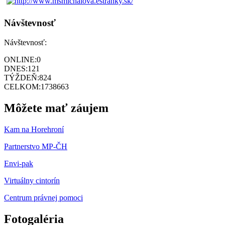
Návštevnosť
Návštevnosť:
ONLINE:
0
DNES:
121
TÝŽDEŇ:
824
CELKOM:
1738663
Môžete mať záujem
Kam na Horehroní
Partnerstvo MP-ČH
Envi-pak
Virtuálny cintorín
Centrum právnej pomoci
Fotogaléria