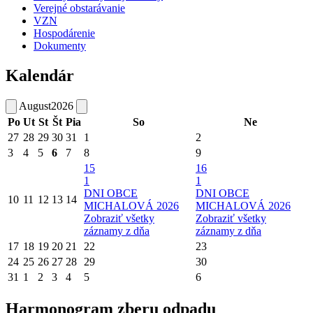
Verejné obstarávanie
VZN
Hospodárenie
Dokumenty
Kalendár
August
2026
Po
Ut
St
Št
Pia
So
Ne
27
28
29
30
31
1
2
3
4
5
6
7
8
9
15
16
1
1
DNI OBCE
DNI OBCE
10
11
12
13
14
MICHALOVÁ 2026
MICHALOVÁ 2026
Zobraziť všetky
Zobraziť všetky
záznamy z dňa
záznamy z dňa
17
18
19
20
21
22
23
24
25
26
27
28
29
30
31
1
2
3
4
5
6
Harmonogram zberu odpadu