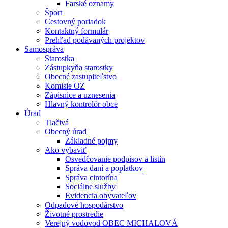
Farské oznamy
Šport
Cestovný poriadok
Kontaktný formulár
Prehľad podávaných projektov
Samospráva
Starostka
Zástupkyňa starostky
Obecné zastupiteľstvo
Komisie OZ
Zápisnice a uznesenia
Hlavný kontrolór obce
Úrad
Tlačivá
Obecný úrad
Základné pojmy
Ako vybaviť
Osvedčovanie podpisov a listín
Správa daní a poplatkov
Správa cintorína
Sociálne služby
Evidencia obyvateľov
Odpadové hospodárstvo
Životné prostredie
Verejný vodovod OBEC MICHALOVÁ