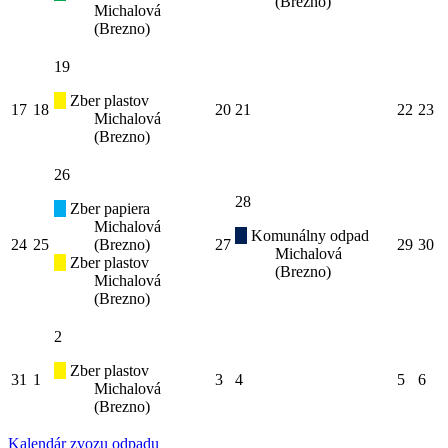
(Brezno)
Michalová
(Brezno)
19
Zber plastov
17
18
20
21
22
23
Michalová
(Brezno)
26
28
Zber papiera
Michalová
Komunálny odpad
24
25
(Brezno)
27
29
30
Michalová
Zber plastov
(Brezno)
Michalová
(Brezno)
2
Zber plastov
31
1
3
4
5
6
Michalová
(Brezno)
Kalendár zvozu odpadu