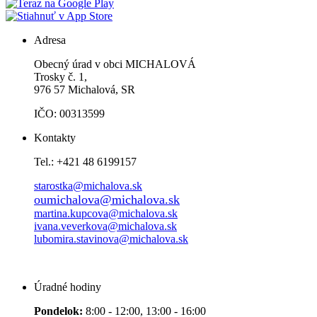
Adresa
Obecný úrad v obci MICHALOVÁ
Trosky č. 1,
976 57 Michalová, SR
IČO: 00313599
Kontakty
Tel.: +421 48 6199157
starostka@michalova.sk
oumichalova@michalova.sk
martina.kupcova@michalova.sk
ivana.veverkova@michalova.sk
lubomira.stavinova@michalova.sk
Úradné hodiny
Pondelok:
8:00 - 12:00, 13:00 - 16:00