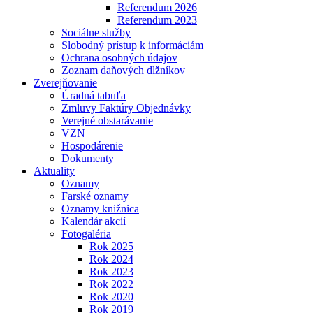
Referendum 2026
Referendum 2023
Sociálne služby
Slobodný prístup k informáciám
Ochrana osobných údajov
Zoznam daňových dlžníkov
Zverejňovanie
Úradná tabuľa
Zmluvy Faktúry Objednávky
Verejné obstarávanie
VZN
Hospodárenie
Dokumenty
Aktuality
Oznamy
Farské oznamy
Oznamy knižnica
Kalendár akcií
Fotogaléria
Rok 2025
Rok 2024
Rok 2023
Rok 2022
Rok 2020
Rok 2019