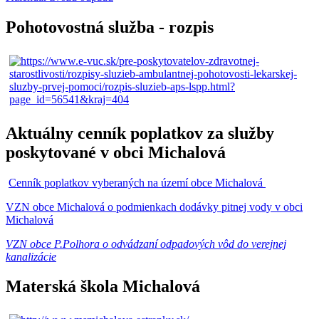
Pohotovostná služba - rozpis
Aktuálny cenník poplatkov za služby
poskytované v obci Michalová
Cenník poplatkov vyberaných na území obce Michalová
VZN obce Michalová o podmienkach dodávky pitnej vody v obci
Michalová
VZN obce P.Polhora o odvádzaní odpadových vôd do verejnej
kanalizácie
Materská škola Michalová