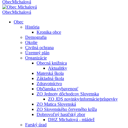
Obec
Michalová
Obec
Michalová
Obec
História
Kronika obce
Demografia
Okolie
Civilná ochrana
Územný plán
Organizácie
Obecná knižnica
Aktualitky
Materská škola
Základná škola
Zdravotníctvo
Občianska vybavenosť
ZO Jednoty dôchodcov Slovenska
ZO JDS novinky⁄informácie⁄príspevky
ZO Matica Slovenská
ZO Slovenského červeného kríža
Dobrovoľný hasičský zbor
DHZ Michalová - mládež
Farský úrad