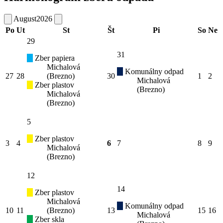
August
2026
Po
Ut
St
Št
Pi
So
Ne
29
31
Zber papiera
Michalová
Komunálny odpad
27
28
(Brezno)
30
1
2
Michalová
Zber plastov
(Brezno)
Michalová
(Brezno)
5
Zber plastov
3
4
6
7
8
9
Michalová
(Brezno)
12
14
Zber plastov
Michalová
Komunálny odpad
10
11
(Brezno)
13
15
16
Michalová
Zber skla