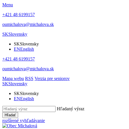
Menu
+421 48 6199157
oumichalova@michalova.sk
SK
Slovensky
SK
Slovensky
EN
English
+421 48 6199157
oumichalova@michalova.sk
Mapa webu
RSS
Verzia pre seniorov
SK
Slovensky
SK
Slovensky
EN
English
Hľadaný výraz
Hľadať
rozšírené vyhľadávanie