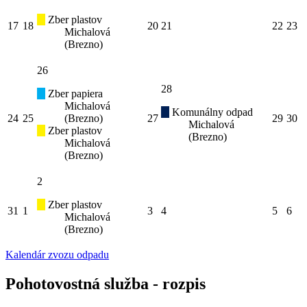
Zber plastov
17
18
20
21
22
23
Michalová
(Brezno)
26
28
Zber papiera
Michalová
Komunálny odpad
24
25
(Brezno)
27
29
30
Michalová
Zber plastov
(Brezno)
Michalová
(Brezno)
2
Zber plastov
31
1
3
4
5
6
Michalová
(Brezno)
Kalendár zvozu odpadu
Pohotovostná služba - rozpis