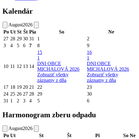
Kalendár
August
2026
Po
Ut
St
Št
Pia
So
Ne
27
28
29
30
31
1
2
3
4
5
6
7
8
9
15
16
1
1
DNI OBCE
DNI OBCE
10
11
12
13
14
MICHALOVÁ 2026
MICHALOVÁ 2026
Zobraziť všetky
Zobraziť všetky
záznamy z dňa
záznamy z dňa
17
18
19
20
21
22
23
24
25
26
27
28
29
30
31
1
2
3
4
5
6
Harmonogram zberu odpadu
August
2026
Po
Ut
St
Št
Pi
So
Ne