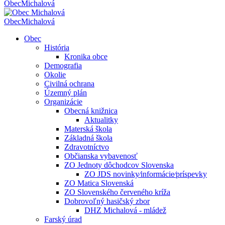
Obec
Michalová
Obec
Michalová
Obec
História
Kronika obce
Demografia
Okolie
Civilná ochrana
Územný plán
Organizácie
Obecná knižnica
Aktualitky
Materská škola
Základná škola
Zdravotníctvo
Občianska vybavenosť
ZO Jednoty dôchodcov Slovenska
ZO JDS novinky⁄informácie⁄príspevky
ZO Matica Slovenská
ZO Slovenského červeného kríža
Dobrovoľný hasičský zbor
DHZ Michalová - mládež
Farský úrad