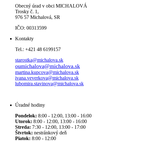
Obecný úrad v obci MICHALOVÁ
Trosky č. 1,
976 57 Michalová, SR
IČO: 00313599
Kontakty
Tel.: +421 48 6199157
starostka@michalova.sk
oumichalova@michalova.sk
martina.kupcova@michalova.sk
ivana.veverkova@michalova.sk
lubomira.stavinova@michalova.sk
Úradné hodiny
Pondelok:
8:00 - 12:00, 13:00 - 16:00
Utorok:
8:00 - 12:00, 13:00 - 16:00
Streda:
7:30 - 12:00, 13:00 - 17:00
Štvrtok:
nestránkový deň
Piatok:
8:00 - 12:00