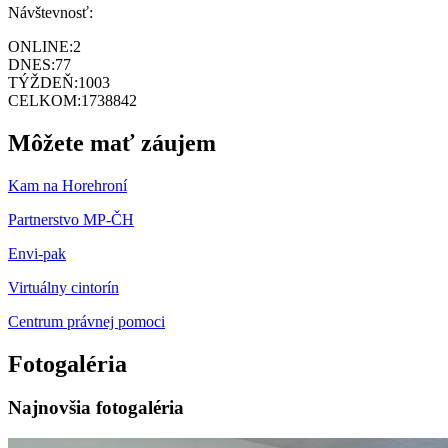
Návštevnosť:
ONLINE:
2
DNES:
77
TÝŽDEŇ:
1003
CELKOM:
1738842
Môžete mať záujem
Kam na Horehroní
Partnerstvo MP-ČH
Envi-pak
Virtuálny cintorín
Centrum právnej pomoci
Fotogaléria
Najnovšia fotogaléria