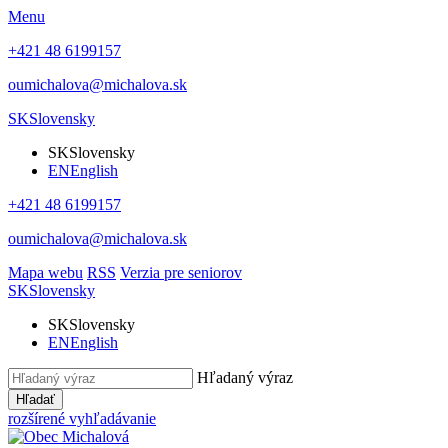
Menu
+421 48 6199157
oumichalova@michalova.sk
SK
Slovensky
SK
Slovensky
EN
English
+421 48 6199157
oumichalova@michalova.sk
Mapa webu
RSS
Verzia pre seniorov
SK
Slovensky
SK
Slovensky
EN
English
Hľadaný výraz
Hľadať
rozšírené vyhľadávanie