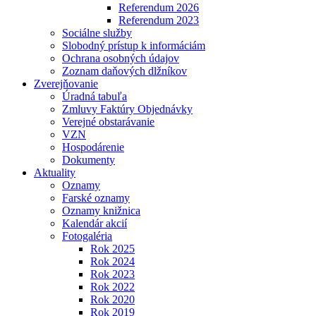
Referendum 2026
Referendum 2023
Sociálne služby
Slobodný prístup k informáciám
Ochrana osobných údajov
Zoznam daňových dlžníkov
Zverejňovanie
Úradná tabuľa
Zmluvy Faktúry Objednávky
Verejné obstarávanie
VZN
Hospodárenie
Dokumenty
Aktuality
Oznamy
Farské oznamy
Oznamy knižnica
Kalendár akcií
Fotogaléria
Rok 2025
Rok 2024
Rok 2023
Rok 2022
Rok 2020
Rok 2019