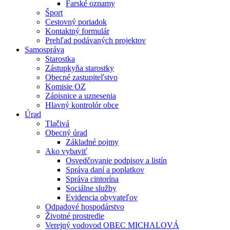
Farské oznamy
Šport
Cestovný poriadok
Kontaktný formulár
Prehľad podávaných projektov
Samospráva
Starostka
Zástupkyňa starostky
Obecné zastupiteľstvo
Komisie OZ
Zápisnice a uznesenia
Hlavný kontrolór obce
Úrad
Tlačivá
Obecný úrad
Základné pojmy
Ako vybaviť
Osvedčovanie podpisov a listín
Správa daní a poplatkov
Správa cintorína
Sociálne služby
Evidencia obyvateľov
Odpadové hospodárstvo
Životné prostredie
Verejný vodovod OBEC MICHALOVÁ