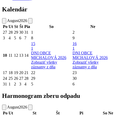
Kalendár
August
2026
Po
Ut
St
Št
Pia
So
Ne
27
28
29
30
31
1
2
3
4
5
6
7
8
9
15
16
1
1
DNI OBCE
DNI OBCE
10
11
12
13
14
MICHALOVÁ 2026
MICHALOVÁ 2026
Zobraziť všetky
Zobraziť všetky
záznamy z dňa
záznamy z dňa
17
18
19
20
21
22
23
24
25
26
27
28
29
30
31
1
2
3
4
5
6
Harmonogram zberu odpadu
August
2026
Po
Ut
St
Št
Pi
So
Ne