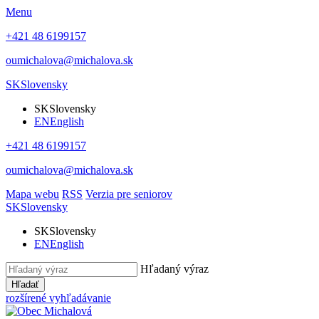
Menu
+421 48 6199157
oumichalova@michalova.sk
SK
Slovensky
SK
Slovensky
EN
English
+421 48 6199157
oumichalova@michalova.sk
Mapa webu
RSS
Verzia pre seniorov
SK
Slovensky
SK
Slovensky
EN
English
Hľadaný výraz
Hľadať
rozšírené vyhľadávanie