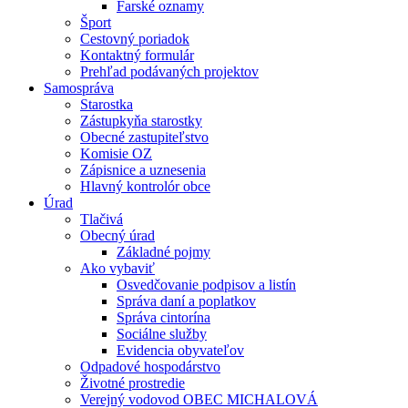
Farské oznamy
Šport
Cestovný poriadok
Kontaktný formulár
Prehľad podávaných projektov
Samospráva
Starostka
Zástupkyňa starostky
Obecné zastupiteľstvo
Komisie OZ
Zápisnice a uznesenia
Hlavný kontrolór obce
Úrad
Tlačivá
Obecný úrad
Základné pojmy
Ako vybaviť
Osvedčovanie podpisov a listín
Správa daní a poplatkov
Správa cintorína
Sociálne služby
Evidencia obyvateľov
Odpadové hospodárstvo
Životné prostredie
Verejný vodovod OBEC MICHALOVÁ