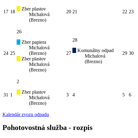
Zber plastov
17
18
20
21
22
23
Michalová
(Brezno)
26
28
Zber papiera
Michalová
Komunálny odpad
24
25
(Brezno)
27
29
30
Michalová
Zber plastov
(Brezno)
Michalová
(Brezno)
2
Zber plastov
31
1
3
4
5
6
Michalová
(Brezno)
Kalendár zvozu odpadu
Pohotovostná služba - rozpis