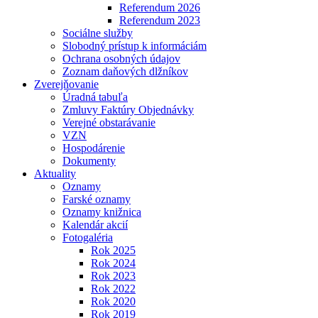
Referendum 2026
Referendum 2023
Sociálne služby
Slobodný prístup k informáciám
Ochrana osobných údajov
Zoznam daňových dlžníkov
Zverejňovanie
Úradná tabuľa
Zmluvy Faktúry Objednávky
Verejné obstarávanie
VZN
Hospodárenie
Dokumenty
Aktuality
Oznamy
Farské oznamy
Oznamy knižnica
Kalendár akcií
Fotogaléria
Rok 2025
Rok 2024
Rok 2023
Rok 2022
Rok 2020
Rok 2019