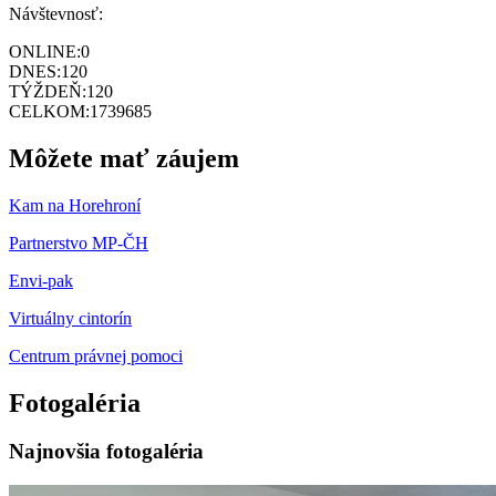
Návštevnosť:
ONLINE:
0
DNES:
120
TÝŽDEŇ:
120
CELKOM:
1739685
Môžete mať záujem
Kam na Horehroní
Partnerstvo MP-ČH
Envi-pak
Virtuálny cintorín
Centrum právnej pomoci
Fotogaléria
Najnovšia fotogaléria