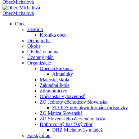
Obec
Michalová
Obec
Michalová
Obec
História
Kronika obce
Demografia
Okolie
Civilná ochrana
Územný plán
Organizácie
Obecná knižnica
Aktualitky
Materská škola
Základná škola
Zdravotníctvo
Občianska vybavenosť
ZO Jednoty dôchodcov Slovenska
ZO JDS novinky⁄informácie⁄príspevky
ZO Matica Slovenská
ZO Slovenského červeného kríža
Dobrovoľný hasičský zbor
DHZ Michalová - mládež
Farský úrad