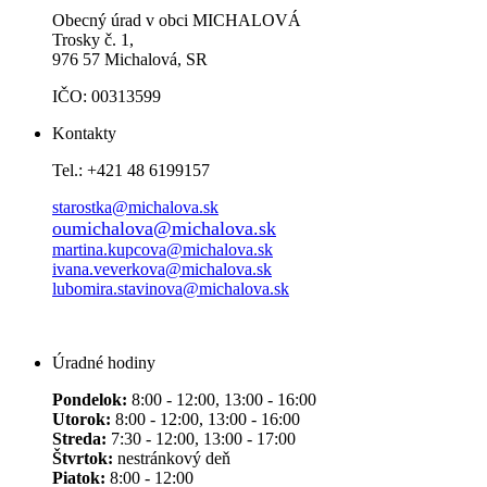
Obecný úrad v obci MICHALOVÁ
Trosky č. 1,
976 57 Michalová, SR
IČO: 00313599
Kontakty
Tel.: +421 48 6199157
starostka@michalova.sk
oumichalova@michalova.sk
martina.kupcova@michalova.sk
ivana.veverkova@michalova.sk
lubomira.stavinova@michalova.sk
Úradné hodiny
Pondelok:
8:00 - 12:00, 13:00 - 16:00
Utorok:
8:00 - 12:00, 13:00 - 16:00
Streda:
7:30 - 12:00, 13:00 - 17:00
Štvrtok:
nestránkový deň
Piatok:
8:00 - 12:00