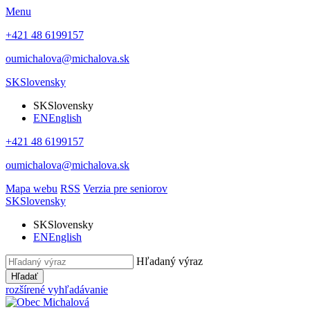
Menu
+421 48 6199157
oumichalova@michalova.sk
SK
Slovensky
SK
Slovensky
EN
English
+421 48 6199157
oumichalova@michalova.sk
Mapa webu
RSS
Verzia pre seniorov
SK
Slovensky
SK
Slovensky
EN
English
Hľadaný výraz
Hľadať
rozšírené vyhľadávanie