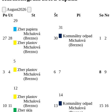
August
2026
Po
Ut
St
Št
Pi
So
Ne
29
31
Zber papiera
Michalová
Komunálny odpad
27
28
(Brezno)
30
1
2
Michalová
Zber plastov
(Brezno)
Michalová
(Brezno)
5
Zber plastov
3
4
6
7
8
9
Michalová
(Brezno)
12
14
Zber plastov
Michalová
Komunálny odpad
10
11
(Brezno)
13
15
16
Michalová
Zber skla