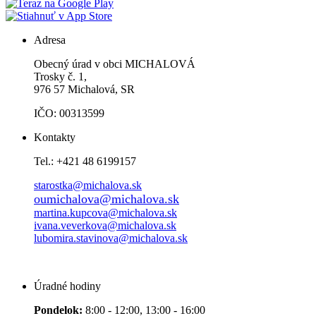
Adresa
Obecný úrad v obci MICHALOVÁ
Trosky č. 1,
976 57 Michalová, SR
IČO: 00313599
Kontakty
Tel.: +421 48 6199157
starostka@michalova.sk
oumichalova@michalova.sk
martina.kupcova@michalova.sk
ivana.veverkova@michalova.sk
lubomira.stavinova@michalova.sk
Úradné hodiny
Pondelok:
8:00 - 12:00, 13:00 - 16:00