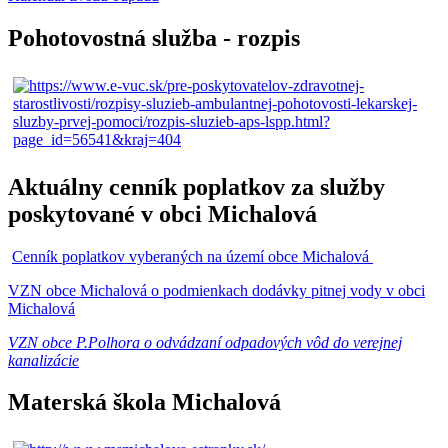
Pohotovostná služba - rozpis
Aktuálny cenník poplatkov za služby
poskytované v obci Michalová
Cenník poplatkov vyberaných na území obce Michalová
VZN obce Michalová o podmienkach dodávky pitnej vody v obci
Michalová
VZN obce P.Polhora o odvádzaní odpadových vôd do verejnej
kanalizácie
Materská škola Michalová