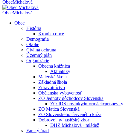
Obec
Michalová
Obec
Michalová
Obec
História
Kronika obce
Demografia
Okolie
Civilná ochrana
Územný plán
Organizácie
Obecná knižnica
Aktualitky
Materská škola
Základná škola
Zdravotníctvo
Občianska vybavenosť
ZO Jednoty dôchodcov Slovenska
ZO JDS novinky⁄informácie⁄príspevky
ZO Matica Slovenská
ZO Slovenského červeného kríža
Dobrovoľný hasičský zbor
DHZ Michalová - mládež
Farský úrad