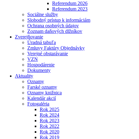
Referendum 2026
Referendum 2023
Sociálne služby
Slobodný prístup k informáciám
Ochrana osobných údajov
Zoznam daňových dlžníkov
Zverejňovanie
Úradná tabuľa
Zmluvy Faktúry Objednávky
Verejné obstarávanie
VZN
Hospodárenie
Dokumenty
Aktuality
Oznamy
Farské oznamy
Oznamy knižnica
Kalendár akcií
Fotogaléria
Rok 2025
Rok 2024
Rok 2023
Rok 2022
Rok 2020
Rok 2019