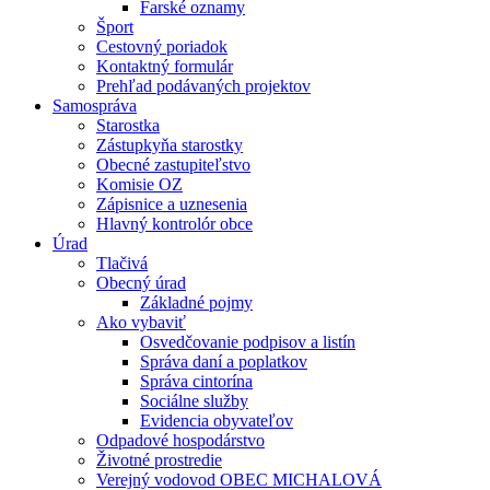
Farské oznamy
Šport
Cestovný poriadok
Kontaktný formulár
Prehľad podávaných projektov
Samospráva
Starostka
Zástupkyňa starostky
Obecné zastupiteľstvo
Komisie OZ
Zápisnice a uznesenia
Hlavný kontrolór obce
Úrad
Tlačivá
Obecný úrad
Základné pojmy
Ako vybaviť
Osvedčovanie podpisov a listín
Správa daní a poplatkov
Správa cintorína
Sociálne služby
Evidencia obyvateľov
Odpadové hospodárstvo
Životné prostredie
Verejný vodovod OBEC MICHALOVÁ