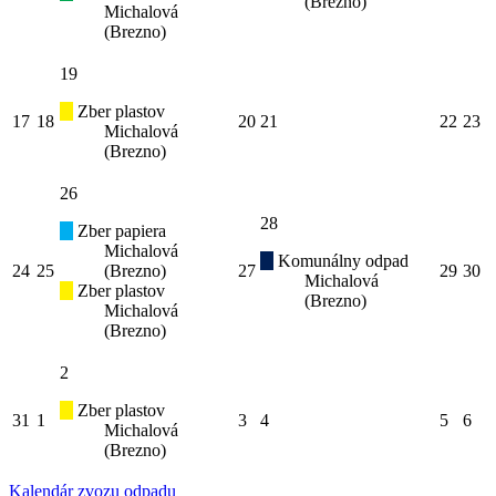
(Brezno)
Michalová
(Brezno)
19
Zber plastov
17
18
20
21
22
23
Michalová
(Brezno)
26
28
Zber papiera
Michalová
Komunálny odpad
24
25
(Brezno)
27
29
30
Michalová
Zber plastov
(Brezno)
Michalová
(Brezno)
2
Zber plastov
31
1
3
4
5
6
Michalová
(Brezno)
Kalendár zvozu odpadu