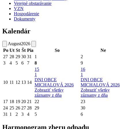
Verejné obstarávanie
VZN
Hospodárenie
Dokumenty
Kalendár
August
2026
Po
Ut
St
Št
Pia
So
Ne
27
28
29
30
31
1
2
3
4
5
6
7
8
9
15
16
1
1
DNI OBCE
DNI OBCE
10
11
12
13
14
MICHALOVÁ 2026
MICHALOVÁ 2026
Zobraziť všetky
Zobraziť všetky
záznamy z dňa
záznamy z dňa
17
18
19
20
21
22
23
24
25
26
27
28
29
30
31
1
2
3
4
5
6
Harmonogram zberu odpadu