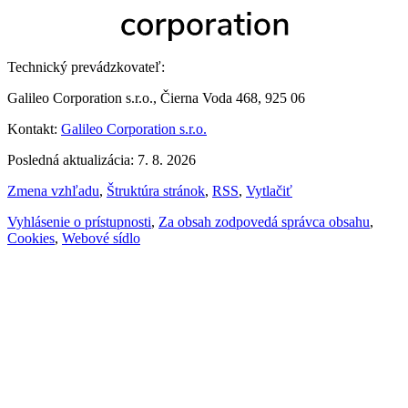
Technický prevádzkovateľ:
Galileo Corporation s.r.o., Čierna Voda 468, 925 06
Kontakt:
Galileo Corporation s.r.o.
Posledná aktualizácia: 7. 8. 2026
Zmena vzhľadu
,
Štruktúra stránok
,
RSS
,
Vytlačiť
Vyhlásenie o prístupnosti
,
Za obsah zodpovedá správca obsahu
,
Cookies
,
Webové sídlo