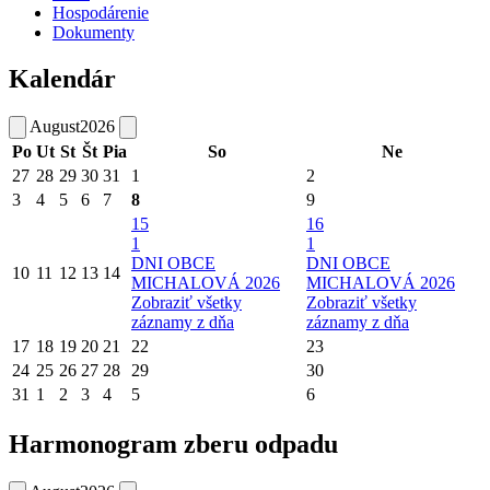
Hospodárenie
Dokumenty
Kalendár
August
2026
Po
Ut
St
Št
Pia
So
Ne
27
28
29
30
31
1
2
3
4
5
6
7
8
9
15
16
1
1
DNI OBCE
DNI OBCE
10
11
12
13
14
MICHALOVÁ 2026
MICHALOVÁ 2026
Zobraziť všetky
Zobraziť všetky
záznamy z dňa
záznamy z dňa
17
18
19
20
21
22
23
24
25
26
27
28
29
30
31
1
2
3
4
5
6
Harmonogram zberu odpadu