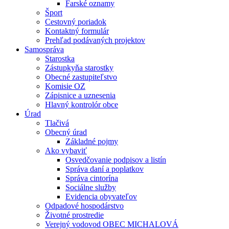
Farské oznamy
Šport
Cestovný poriadok
Kontaktný formulár
Prehľad podávaných projektov
Samospráva
Starostka
Zástupkyňa starostky
Obecné zastupiteľstvo
Komisie OZ
Zápisnice a uznesenia
Hlavný kontrolór obce
Úrad
Tlačivá
Obecný úrad
Základné pojmy
Ako vybaviť
Osvedčovanie podpisov a listín
Správa daní a poplatkov
Správa cintorína
Sociálne služby
Evidencia obyvateľov
Odpadové hospodárstvo
Životné prostredie
Verejný vodovod OBEC MICHALOVÁ