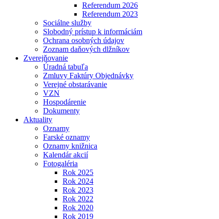
Referendum 2026
Referendum 2023
Sociálne služby
Slobodný prístup k informáciám
Ochrana osobných údajov
Zoznam daňových dlžníkov
Zverejňovanie
Úradná tabuľa
Zmluvy Faktúry Objednávky
Verejné obstarávanie
VZN
Hospodárenie
Dokumenty
Aktuality
Oznamy
Farské oznamy
Oznamy knižnica
Kalendár akcií
Fotogaléria
Rok 2025
Rok 2024
Rok 2023
Rok 2022
Rok 2020
Rok 2019