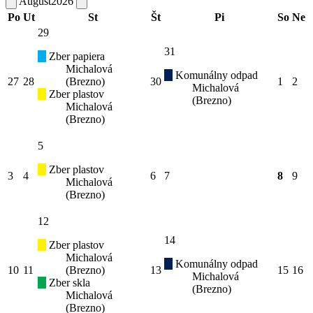
August
2026
Po
Ut
St
Št
Pi
So
Ne
29
31
Zber papiera
Michalová
Komunálny odpad
27
28
(Brezno)
30
1
2
Michalová
Zber plastov
(Brezno)
Michalová
(Brezno)
5
Zber plastov
3
4
6
7
8
9
Michalová
(Brezno)
12
14
Zber plastov
Michalová
Komunálny odpad
10
11
(Brezno)
13
15
16
Michalová
Zber skla
(Brezno)
Michalová
(Brezno)