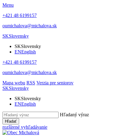
Menu
+421 48 6199157
oumichalova@michalova.sk
SK
Slovensky
SK
Slovensky
EN
English
+421 48 6199157
oumichalova@michalova.sk
Mapa webu
RSS
Verzia pre seniorov
SK
Slovensky
SK
Slovensky
EN
English
Hľadaný výraz
Hľadať
rozšírené vyhľadávanie