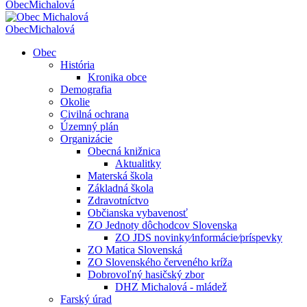
Obec
Michalová
Obec
Michalová
Obec
História
Kronika obce
Demografia
Okolie
Civilná ochrana
Územný plán
Organizácie
Obecná knižnica
Aktualitky
Materská škola
Základná škola
Zdravotníctvo
Občianska vybavenosť
ZO Jednoty dôchodcov Slovenska
ZO JDS novinky⁄informácie⁄príspevky
ZO Matica Slovenská
ZO Slovenského červeného kríža
Dobrovoľný hasičský zbor
DHZ Michalová - mládež
Farský úrad