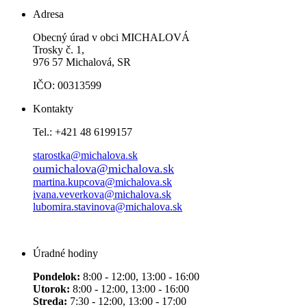
Adresa
Obecný úrad v obci MICHALOVÁ
Trosky č. 1,
976 57 Michalová, SR
IČO: 00313599
Kontakty
Tel.: +421 48 6199157
starostka@michalova.sk
oumichalova@michalova.sk
martina.kupcova@michalova.sk
ivana.veverkova@michalova.sk
lubomira.stavinova@michalova.sk
Úradné hodiny
Pondelok:
8:00 - 12:00, 13:00 - 16:00
Utorok:
8:00 - 12:00, 13:00 - 16:00
Streda:
7:30 - 12:00, 13:00 - 17:00