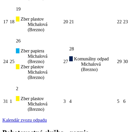
19
Zber plastov
17
18
20
21
22
23
Michalová
(Brezno)
26
28
Zber papiera
Michalová
Komunálny odpad
24
25
(Brezno)
27
29
30
Michalová
Zber plastov
(Brezno)
Michalová
(Brezno)
2
Zber plastov
31
1
3
4
5
6
Michalová
(Brezno)
Kalendár zvozu odpadu