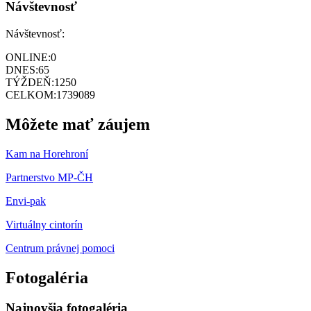
Návštevnosť
Návštevnosť:
ONLINE:
0
DNES:
65
TÝŽDEŇ:
1250
CELKOM:
1739089
Môžete mať záujem
Kam na Horehroní
Partnerstvo MP-ČH
Envi-pak
Virtuálny cintorín
Centrum právnej pomoci
Fotogaléria
Najnovšia fotogaléria