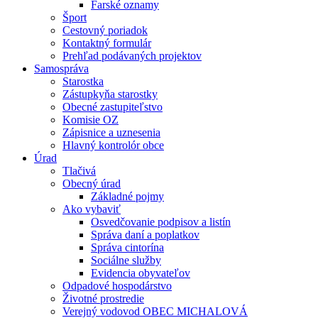
Farské oznamy
Šport
Cestovný poriadok
Kontaktný formulár
Prehľad podávaných projektov
Samospráva
Starostka
Zástupkyňa starostky
Obecné zastupiteľstvo
Komisie OZ
Zápisnice a uznesenia
Hlavný kontrolór obce
Úrad
Tlačivá
Obecný úrad
Základné pojmy
Ako vybaviť
Osvedčovanie podpisov a listín
Správa daní a poplatkov
Správa cintorína
Sociálne služby
Evidencia obyvateľov
Odpadové hospodárstvo
Životné prostredie
Verejný vodovod OBEC MICHALOVÁ