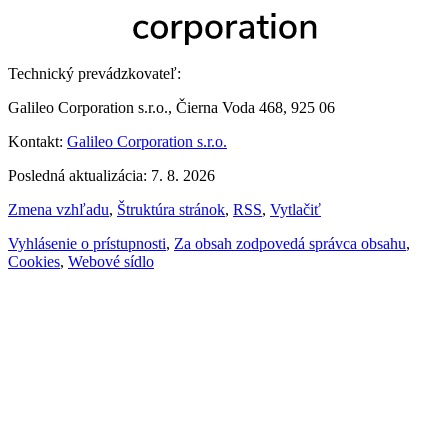
Technický prevádzkovateľ:
Galileo Corporation s.r.o., Čierna Voda 468, 925 06
Kontakt:
Galileo Corporation s.r.o.
Posledná aktualizácia: 7. 8. 2026
Zmena vzhľadu
,
Štruktúra stránok
,
RSS
,
Vytlačiť
Vyhlásenie o prístupnosti
,
Za obsah zodpovedá správca obsahu
,
Cookies
,
Webové sídlo