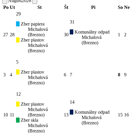
August
2026
Po
Ut
St
Št
Pi
So
Ne
29
31
Zber papiera
Michalová
Komunálny odpad
27
28
(Brezno)
30
1
2
Michalová
Zber plastov
(Brezno)
Michalová
(Brezno)
5
Zber plastov
3
4
6
7
8
9
Michalová
(Brezno)
12
14
Zber plastov
Michalová
Komunálny odpad
10
11
(Brezno)
13
15
16
Michalová
Zber skla
(Brezno)
Michalová
(Brezno)