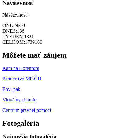
Návštevnosť
Návštevnosť:
ONLINE:
0
DNES:
136
TÝŽDEŇ:
1321
CELKOM:
1739160
Môžete mať záujem
Kam na Horehroní
Partnerstvo MP-ČH
Envi-pak
Virtuálny cintorín
Centrum právnej pomoci
Fotogaléria
Najnovšia fotogaléria