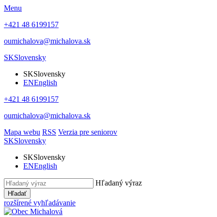
Menu
+421 48 6199157
oumichalova@michalova.sk
SK
Slovensky
SK
Slovensky
EN
English
+421 48 6199157
oumichalova@michalova.sk
Mapa webu
RSS
Verzia pre seniorov
SK
Slovensky
SK
Slovensky
EN
English
Hľadaný výraz
Hľadať
rozšírené vyhľadávanie