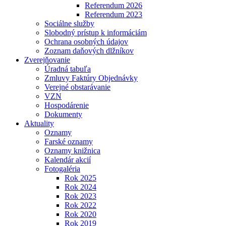
Referendum 2026
Referendum 2023
Sociálne služby
Slobodný prístup k informáciám
Ochrana osobných údajov
Zoznam daňových dlžníkov
Zverejňovanie
Úradná tabuľa
Zmluvy Faktúry Objednávky
Verejné obstarávanie
VZN
Hospodárenie
Dokumenty
Aktuality
Oznamy
Farské oznamy
Oznamy knižnica
Kalendár akcií
Fotogaléria
Rok 2025
Rok 2024
Rok 2023
Rok 2022
Rok 2020
Rok 2019