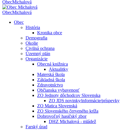
Obec
Michalová
Obec
Michalová
Obec
História
Kronika obce
Demografia
Okolie
Civilná ochrana
Územný plán
Organizácie
Obecná knižnica
Aktualitky
Materská škola
Základná škola
Zdravotníctvo
Občianska vybavenosť
ZO Jednoty dôchodcov Slovenska
ZO JDS novinky⁄informácie⁄príspevky
ZO Matica Slovenská
ZO Slovenského červeného kríža
Dobrovoľný hasičský zbor
DHZ Michalová - mládež
Farský úrad