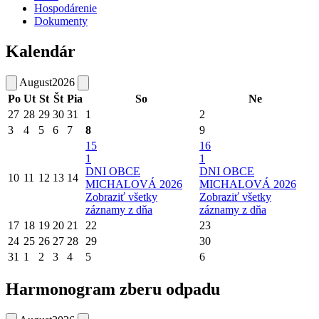
Hospodárenie
Dokumenty
Kalendár
August
2026
Po
Ut
St
Št
Pia
So
Ne
27
28
29
30
31
1
2
3
4
5
6
7
8
9
15
16
1
1
DNI OBCE
DNI OBCE
10
11
12
13
14
MICHALOVÁ 2026
MICHALOVÁ 2026
Zobraziť všetky
Zobraziť všetky
záznamy z dňa
záznamy z dňa
17
18
19
20
21
22
23
24
25
26
27
28
29
30
31
1
2
3
4
5
6
Harmonogram zberu odpadu