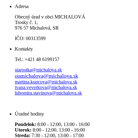
Adresa
Obecný úrad v obci MICHALOVÁ
Trosky č. 1,
976 57 Michalová, SR
IČO: 00313599
Kontakty
Tel.: +421 48 6199157
starostka@michalova.sk
oumichalova@michalova.sk
martina.kupcova@michalova.sk
ivana.veverkova@michalova.sk
lubomira.stavinova@michalova.sk
Úradné hodiny
Pondelok:
8:00 - 12:00, 13:00 - 16:00
Utorok:
8:00 - 12:00, 13:00 - 16:00
Streda:
7:30 - 12:00, 13:00 - 17:00