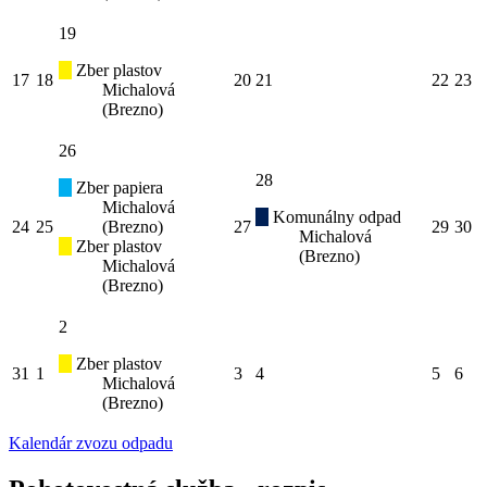
19
Zber plastov
17
18
20
21
22
23
Michalová
(Brezno)
26
28
Zber papiera
Michalová
Komunálny odpad
24
25
(Brezno)
27
29
30
Michalová
Zber plastov
(Brezno)
Michalová
(Brezno)
2
Zber plastov
31
1
3
4
5
6
Michalová
(Brezno)
Kalendár zvozu odpadu