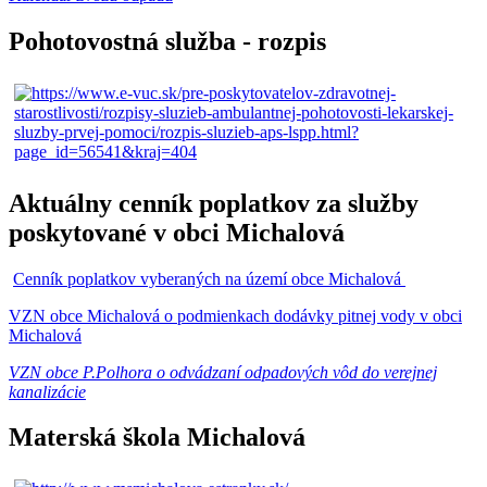
Pohotovostná služba - rozpis
Aktuálny cenník poplatkov za služby
poskytované v obci Michalová
Cenník poplatkov vyberaných na území obce Michalová
VZN obce Michalová o podmienkach dodávky pitnej vody v obci
Michalová
VZN obce P.Polhora o odvádzaní odpadových vôd do verejnej
kanalizácie
Materská škola Michalová