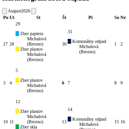
August
2026
Po
Ut
St
Št
Pi
So
Ne
29
31
Zber papiera
Michalová
Komunálny odpad
27
28
(Brezno)
30
1
2
Michalová
Zber plastov
(Brezno)
Michalová
(Brezno)
5
Zber plastov
3
4
6
7
8
9
Michalová
(Brezno)
12
14
Zber plastov
Michalová
Komunálny odpad
10
11
(Brezno)
13
15
16
Michalová
Zber skla