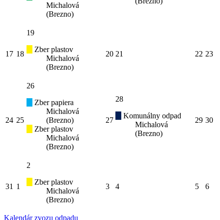
(Brezno)
Michalová
(Brezno)
19
Zber plastov
17
18
20
21
22
23
Michalová
(Brezno)
26
28
Zber papiera
Michalová
Komunálny odpad
24
25
(Brezno)
27
29
30
Michalová
Zber plastov
(Brezno)
Michalová
(Brezno)
2
Zber plastov
31
1
3
4
5
6
Michalová
(Brezno)
Kalendár zvozu odpadu