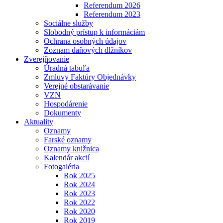
Referendum 2026
Referendum 2023
Sociálne služby
Slobodný prístup k informáciám
Ochrana osobných údajov
Zoznam daňových dlžníkov
Zverejňovanie
Úradná tabuľa
Zmluvy Faktúry Objednávky
Verejné obstarávanie
VZN
Hospodárenie
Dokumenty
Aktuality
Oznamy
Farské oznamy
Oznamy knižnica
Kalendár akcií
Fotogaléria
Rok 2025
Rok 2024
Rok 2023
Rok 2022
Rok 2020
Rok 2019