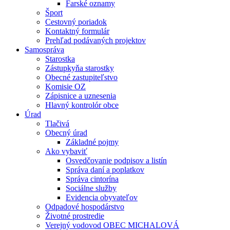
Farské oznamy
Šport
Cestovný poriadok
Kontaktný formulár
Prehľad podávaných projektov
Samospráva
Starostka
Zástupkyňa starostky
Obecné zastupiteľstvo
Komisie OZ
Zápisnice a uznesenia
Hlavný kontrolór obce
Úrad
Tlačivá
Obecný úrad
Základné pojmy
Ako vybaviť
Osvedčovanie podpisov a listín
Správa daní a poplatkov
Správa cintorína
Sociálne služby
Evidencia obyvateľov
Odpadové hospodárstvo
Životné prostredie
Verejný vodovod OBEC MICHALOVÁ