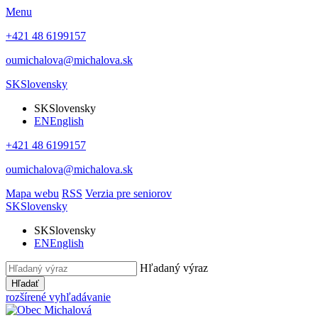
Menu
+421 48 6199157
oumichalova@michalova.sk
SK
Slovensky
SK
Slovensky
EN
English
+421 48 6199157
oumichalova@michalova.sk
Mapa webu
RSS
Verzia pre seniorov
SK
Slovensky
SK
Slovensky
EN
English
Hľadaný výraz
Hľadať
rozšírené vyhľadávanie