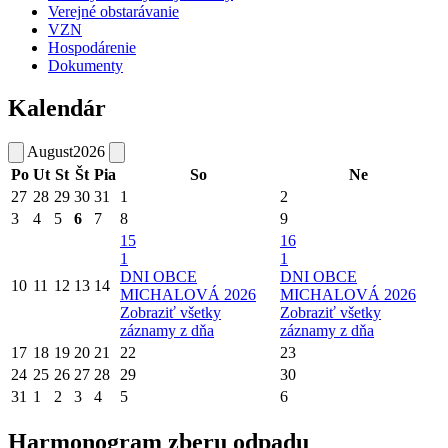
Verejné obstarávanie
VZN
Hospodárenie
Dokumenty
Kalendár
August
2026
Po
Ut
St
Št
Pia
So
Ne
27
28
29
30
31
1
2
3
4
5
6
7
8
9
15
16
1
1
DNI OBCE
DNI OBCE
10
11
12
13
14
MICHALOVÁ 2026
MICHALOVÁ 2026
Zobraziť všetky
Zobraziť všetky
záznamy z dňa
záznamy z dňa
17
18
19
20
21
22
23
24
25
26
27
28
29
30
31
1
2
3
4
5
6
Harmonogram zberu odpadu