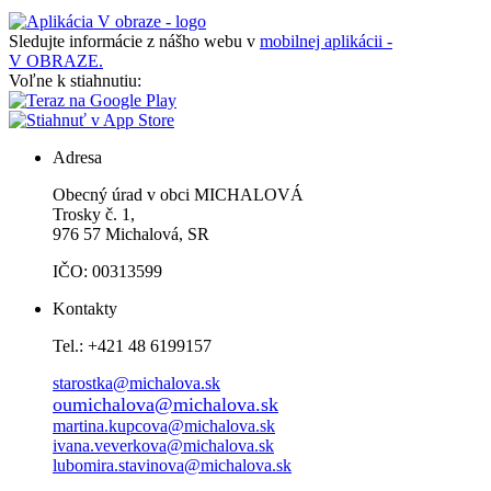
Sledujte informácie z nášho webu v
mobilnej aplikácii -
V OBRAZE.
Voľne k stiahnutiu:
Adresa
Obecný úrad v obci MICHALOVÁ
Trosky č. 1,
976 57 Michalová, SR
IČO: 00313599
Kontakty
Tel.: +421 48 6199157
starostka@michalova.sk
oumichalova@michalova.sk
martina.kupcova@michalova.sk
ivana.veverkova@michalova.sk
lubomira.stavinova@michalova.sk