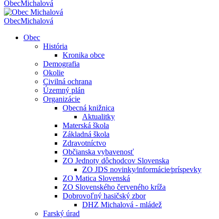
Obec
Michalová
Obec
Michalová
Obec
História
Kronika obce
Demografia
Okolie
Civilná ochrana
Územný plán
Organizácie
Obecná knižnica
Aktualitky
Materská škola
Základná škola
Zdravotníctvo
Občianska vybavenosť
ZO Jednoty dôchodcov Slovenska
ZO JDS novinky⁄informácie⁄príspevky
ZO Matica Slovenská
ZO Slovenského červeného kríža
Dobrovoľný hasičský zbor
DHZ Michalová - mládež
Farský úrad