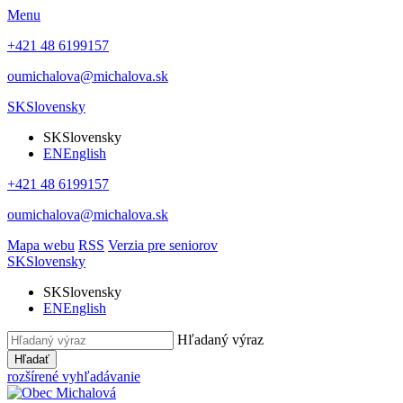
Menu
+421 48 6199157
oumichalova@michalova.sk
SK
Slovensky
SK
Slovensky
EN
English
+421 48 6199157
oumichalova@michalova.sk
Mapa webu
RSS
Verzia pre seniorov
SK
Slovensky
SK
Slovensky
EN
English
Hľadaný výraz
Hľadať
rozšírené vyhľadávanie