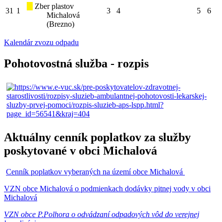
Zber plastov
31
1
3
4
5
6
Michalová
(Brezno)
Kalendár zvozu odpadu
Pohotovostná služba - rozpis
Aktuálny cenník poplatkov za služby
poskytované v obci Michalová
Cenník poplatkov vyberaných na území obce Michalová
VZN obce Michalová o podmienkach dodávky pitnej vody v obci
Michalová
VZN obce P.Polhora o odvádzaní odpadových vôd do verejnej