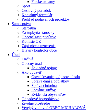
Farské oznamy
Šport
Cestovný poriadok
Kontaktný formulár
Prehľad podávaných projektov
Samospráva
Starostka
Zástupkyňa starostky
Obecné zastupiteľstvo
Komisie OZ
Zápisnice a uznesenia
Hlavný kontrolór obce
Úrad
Tlačivá
Obecný úrad
Základné pojmy
Ako vybaviť
Osvedčovanie podpisov a listín
Správa daní a poplatkov
Správa cintorína
Sociálne služby
Evidencia obyvateľov
Odpadové hospodárstvo
Životné prostredie
Verejný vodovod OBEC MICHALOVÁ