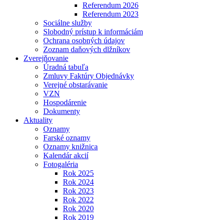
Referendum 2026
Referendum 2023
Sociálne služby
Slobodný prístup k informáciám
Ochrana osobných údajov
Zoznam daňových dlžníkov
Zverejňovanie
Úradná tabuľa
Zmluvy Faktúry Objednávky
Verejné obstarávanie
VZN
Hospodárenie
Dokumenty
Aktuality
Oznamy
Farské oznamy
Oznamy knižnica
Kalendár akcií
Fotogaléria
Rok 2025
Rok 2024
Rok 2023
Rok 2022
Rok 2020
Rok 2019