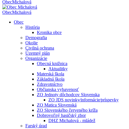
Obec
Michalová
Obec
Michalová
Obec
História
Kronika obce
Demografia
Okolie
Civilná ochrana
Územný plán
Organizácie
Obecná knižnica
Aktualitky
Materská škola
Základná škola
Zdravotníctvo
Občianska vybavenosť
ZO Jednoty dôchodcov Slovenska
ZO JDS novinky⁄informácie⁄príspevky
ZO Matica Slovenská
ZO Slovenského červeného kríža
Dobrovoľný hasičský zbor
DHZ Michalová - mládež
Farský úrad