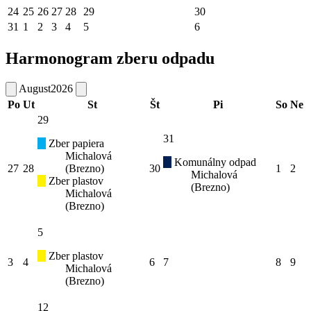
24
25
26
27
28
29
30
31
1
2
3
4
5
6
Harmonogram zberu odpadu
August
2026
Po
Ut
St
Št
Pi
So
Ne
29
31
Zber papiera
Michalová
Komunálny odpad
27
28
(Brezno)
30
1
2
Michalová
Zber plastov
(Brezno)
Michalová
(Brezno)
5
Zber plastov
3
4
6
7
8
9
Michalová
(Brezno)
12