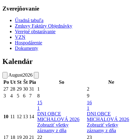
Zverejňovanie
Úradná tabuľa
Zmluvy Faktúry Objednávky
Verejné obstarávanie
VZN
Hospodárenie
Dokumenty
Kalendár
August
2026
Po
Ut
St
Št
Pia
So
Ne
27
28
29
30
31
1
2
3
4
5
6
7
8
9
15
16
1
1
DNI OBCE
DNI OBCE
10
11
12
13
14
MICHALOVÁ 2026
MICHALOVÁ 2026
Zobraziť všetky
Zobraziť všetky
záznamy z dňa
záznamy z dňa
17
18
19
20
21
22
23