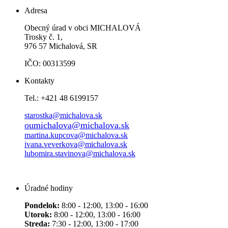
Adresa
Obecný úrad v obci MICHALOVÁ
Trosky č. 1,
976 57 Michalová, SR
IČO: 00313599
Kontakty
Tel.: +421 48 6199157
starostka@michalova.sk
oumichalova@michalova.sk
martina.kupcova@michalova.sk
ivana.veverkova@michalova.sk
lubomira.stavinova@michalova.sk
Úradné hodiny
Pondelok:
8:00 - 12:00, 13:00 - 16:00
Utorok:
8:00 - 12:00, 13:00 - 16:00
Streda:
7:30 - 12:00, 13:00 - 17:00