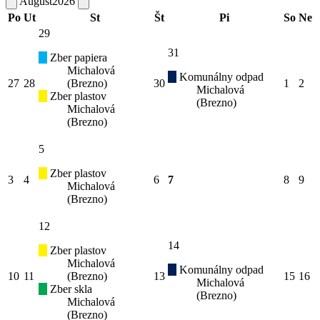
August
2026
Po
Ut
St
Št
Pi
So
Ne
29
31
Zber papiera
Michalová
Komunálny odpad
27
28
(Brezno)
30
1
2
Michalová
Zber plastov
(Brezno)
Michalová
(Brezno)
5
Zber plastov
3
4
6
7
8
9
Michalová
(Brezno)
12
14
Zber plastov
Michalová
Komunálny odpad
10
11
(Brezno)
13
15
16
Michalová
Zber skla
(Brezno)
Michalová
(Brezno)