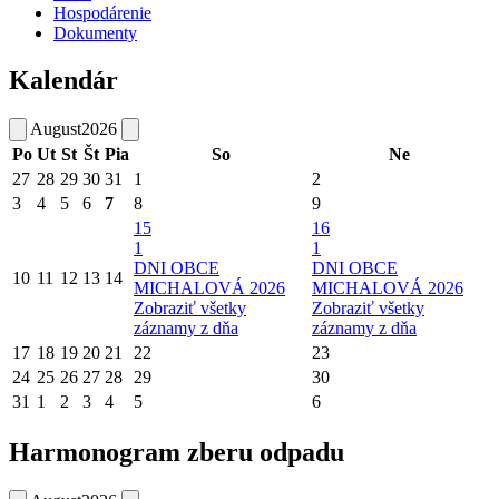
Hospodárenie
Dokumenty
Kalendár
August
2026
Po
Ut
St
Št
Pia
So
Ne
27
28
29
30
31
1
2
3
4
5
6
7
8
9
15
16
1
1
DNI OBCE
DNI OBCE
10
11
12
13
14
MICHALOVÁ 2026
MICHALOVÁ 2026
Zobraziť všetky
Zobraziť všetky
záznamy z dňa
záznamy z dňa
17
18
19
20
21
22
23
24
25
26
27
28
29
30
31
1
2
3
4
5
6
Harmonogram zberu odpadu