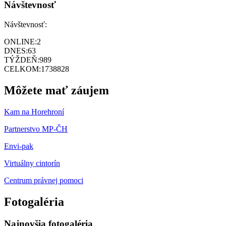
Návštevnosť
Návštevnosť:
ONLINE:
2
DNES:
63
TÝŽDEŇ:
989
CELKOM:
1738828
Môžete mať záujem
Kam na Horehroní
Partnerstvo MP-ČH
Envi-pak
Virtuálny cintorín
Centrum právnej pomoci
Fotogaléria
Najnovšia fotogaléria