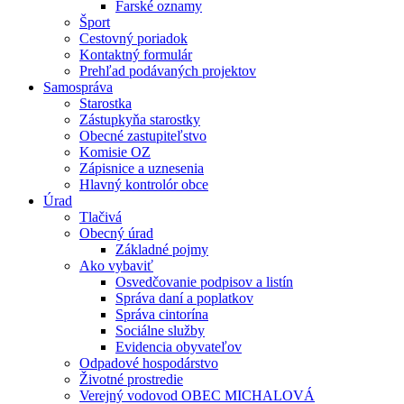
Farské oznamy
Šport
Cestovný poriadok
Kontaktný formulár
Prehľad podávaných projektov
Samospráva
Starostka
Zástupkyňa starostky
Obecné zastupiteľstvo
Komisie OZ
Zápisnice a uznesenia
Hlavný kontrolór obce
Úrad
Tlačivá
Obecný úrad
Základné pojmy
Ako vybaviť
Osvedčovanie podpisov a listín
Správa daní a poplatkov
Správa cintorína
Sociálne služby
Evidencia obyvateľov
Odpadové hospodárstvo
Životné prostredie
Verejný vodovod OBEC MICHALOVÁ