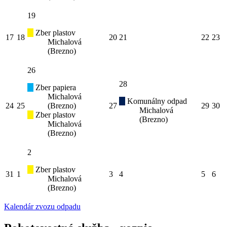
19
Zber plastov
17
18
20
21
22
23
Michalová
(Brezno)
26
28
Zber papiera
Michalová
Komunálny odpad
24
25
(Brezno)
27
29
30
Michalová
Zber plastov
(Brezno)
Michalová
(Brezno)
2
Zber plastov
31
1
3
4
5
6
Michalová
(Brezno)
Kalendár zvozu odpadu