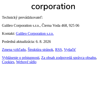
Technický prevádzkovateľ:
Galileo Corporation s.r.o., Čierna Voda 468, 925 06
Kontakt:
Galileo Corporation s.r.o.
Posledná aktualizácia: 6. 8. 2026
Zmena vzhľadu
,
Štruktúra stránok
,
RSS
,
Vytlačiť
Vyhlásenie o prístupnosti
,
Za obsah zodpovedá správca obsahu
,
Cookies
,
Webové sídlo