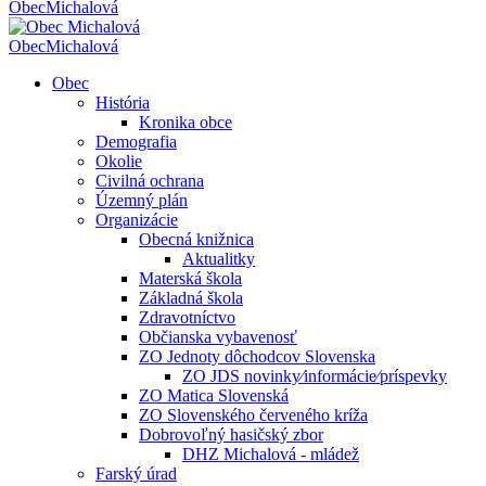
Obec
Michalová
Obec
Michalová
Obec
História
Kronika obce
Demografia
Okolie
Civilná ochrana
Územný plán
Organizácie
Obecná knižnica
Aktualitky
Materská škola
Základná škola
Zdravotníctvo
Občianska vybavenosť
ZO Jednoty dôchodcov Slovenska
ZO JDS novinky⁄informácie⁄príspevky
ZO Matica Slovenská
ZO Slovenského červeného kríža
Dobrovoľný hasičský zbor
DHZ Michalová - mládež
Farský úrad