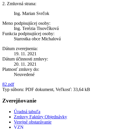
2. Zmluvná strana:
Ing. Marian Svrčok
Meno podpisujúcej osoby:
Ing. Terézia Tisovčíková
Funkcia podpisujúcej osoby:
Starostka obce Michalová
Dátum zverejnenia:
19. 11. 2021
Dátum účinnosti zmluvy:
20. 11. 2021
Platnosť zmluvy do:
Neuvedené
82.pdf
Typ súboru: PDF dokument, Veľkosť: 33,64 kB
Zverejňovanie
Úradná tabuľa
Zmluvy Faktúry Objednávky
Verejné obstarávanie
VZN