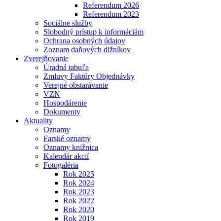
Referendum 2026
Referendum 2023
Sociálne služby
Slobodný prístup k informáciám
Ochrana osobných údajov
Zoznam daňových dlžníkov
Zverejňovanie
Úradná tabuľa
Zmluvy Faktúry Objednávky
Verejné obstarávanie
VZN
Hospodárenie
Dokumenty
Aktuality
Oznamy
Farské oznamy
Oznamy knižnica
Kalendár akcií
Fotogaléria
Rok 2025
Rok 2024
Rok 2023
Rok 2022
Rok 2020
Rok 2019