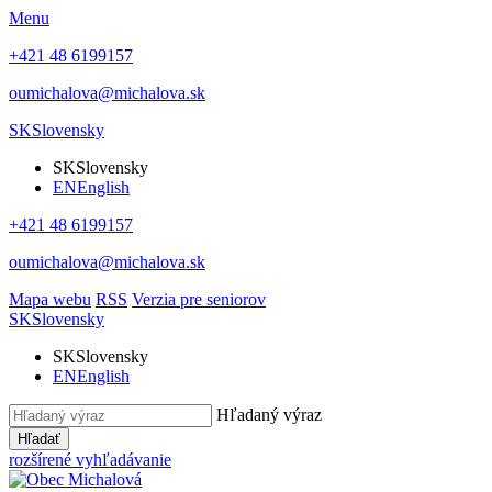
Menu
+421 48 6199157
oumichalova@michalova.sk
SK
Slovensky
SK
Slovensky
EN
English
+421 48 6199157
oumichalova@michalova.sk
Mapa webu
RSS
Verzia pre seniorov
SK
Slovensky
SK
Slovensky
EN
English
Hľadaný výraz
Hľadať
rozšírené vyhľadávanie